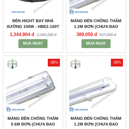
ĐÈN HIGHT BAY NHÀ
MÁNG ĐÈN CHỐNG THẤM
XƯỞNG 100W - HBE2-100T
1.2M ĐƠN (CHƯA BAO
- MPE
GỒM BÓNG VÀ TĂNG PHÔ)
1,344,904 đ
389,050 đ
2,169,200 đ
627,500 đ
- MWP-236 - MPE
MUA NGAY
MUA NGAY
-38%
-38%
MÁNG ĐÈN CHỐNG THẤM
MÁNG ĐÈN CHỐNG THẤM
0.6M ĐƠN (CHƯA BAO
1.2M ĐƠN (CHƯA BAO