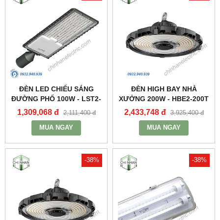
ĐÈN LED CHIẾU SÁNG
ĐÈN HIGH BAY NHÀ
ĐƯỜNG PHỐ 100W - LST2-
XƯỞNG 200W - HBE2-200T
100 - MPE
- MPE
1,309,068 đ
2,433,748 đ
2,111,400 đ
3,925,400 đ
MUA NGAY
MUA NGAY
-38%
-38%