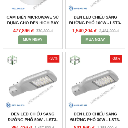
CẢM BIẾN MICROWAVE SỬ
ĐÈN LED CHIẾU SÁNG
DỤNG CHO ĐÈN HIGH BAY
ĐƯỜNG PHỐ 100W - LST3-
NHÀ XƯỞNG HBE2_MPE
100 - MPE
477,896 đ
1,540,204 đ
770,800 đ
2,484,200 đ
MUA NGAY
MUA NGAY
-38%
-38%
ĐÈN LED CHIẾU SÁNG
ĐÈN LED CHIẾU SÁNG
ĐƯỜNG PHỐ 50W - LST3-
ĐƯỜNG PHỐ 30W - LST3-
50 - MPE
30 - MPE
891,436 đ
841,960 đ
1,437,800 đ
1,358,000 đ