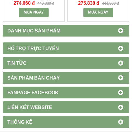
GỒM BÓNG VÀ TĂNG PHÔ)
GỒM BÓNG VÀ TĂNG PHÔ)
274,660 đ
275,838 đ
443,000 đ
444,900 đ
- MWP-218 - MPE
- MWP-136 - MPE
MUA NGAY
MUA NGAY
DANH MỤC SẢN PHẨM
HỔ TRỢ TRỰC TUYẾN
TIN TỨC
SẢN PHẨM BÁN CHẠY
FANPAGE FACEBOOK
LIÊN KẾT WEBSITE
THỐNG KÊ