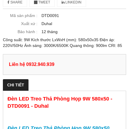
SHARE
TWEET
LINKEDIN
Mã sản phẩm :
DTD0091
Xuất xứ :
Duhal
Bảo hành :
12 tháng
Công suất: 9W Kích thước LxWxH (mm): 580x50x35 Điện áp:
220V/50Hz Ánh sáng: 3000K/6500K Quang thông: 900lm CRI: 85
Liên hệ 0932.940.939
CHI TIẾT
Đèn LED Treo Thả Phòng Họp 9W 580x50 -
DTD0091 - Duhal
Đèn LED Treo Thả Phòng Họp 9W 580x50