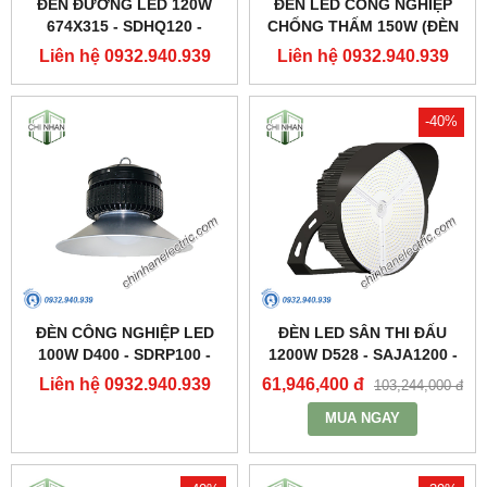
ĐÈN ĐƯỜNG LED 120W
ĐÈN LED CÔNG NGHIỆP
674X315 - SDHQ120 -
CHỐNG THẤM 150W (ĐÈN
DUHAL
HIGHBAY NHÀ XƯỞNG) -
Liên hệ 0932.940.939
Liên hệ 0932.940.939
DDB150 - DUHAL
-40%
ĐÈN CÔNG NGHIỆP LED
ĐÈN LED SÂN THI ĐẤU
100W D400 - SDRP100 -
1200W D528 - SAJA1200 -
DUHAL
DUHAL
Liên hệ 0932.940.939
61,946,400 đ
103,244,000 đ
MUA NGAY