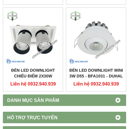
ĐÈN LED DOWNLIGHT
ĐÈN LED DOWNLIGHT MINI
CHIẾU ĐIỂM 2X30W
3W D55 - BFA1031 - DUHAL
250X137 - DFC2302 -
Liên hệ 0932.940.939
Liên hệ 0932.940.939
DUHAL
DANH MỤC SẢN PHẨM
HỔ TRỢ TRỰC TUYẾN