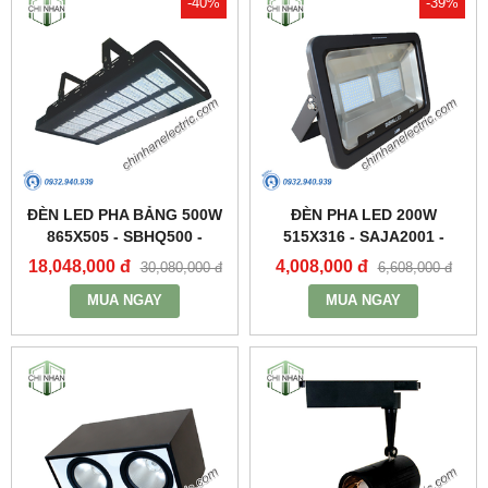
-40%
-39%
ĐÈN LED PHA BẢNG 500W
ĐÈN PHA LED 200W
865X505 - SBHQ500 -
515X316 - SAJA2001 -
DUHAL
DUHAL
18,048,000 đ
4,008,000 đ
30,080,000 đ
6,608,000 đ
MUA NGAY
MUA NGAY