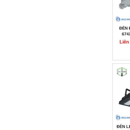
ĐÈN 
674
Liên
ĐÈN L