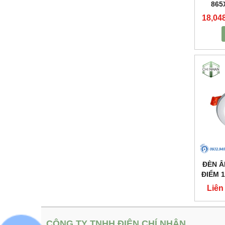
865
18,04
ĐÈN Â
ĐIỂM 
Liên
CÔNG TY TNHH ĐIỆN CHÍ NHÂN