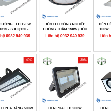
ĐƯỜNG LED 120W
ĐÈN LED CÔNG NGHIỆP
ĐÈN C
X315 - SDHQ120 -
CHỐNG THẤM 150W (ĐÈN
100W D
DUHAL
HIGHBAY NHÀ XƯỞNG) -
 hệ 0932.940.939
Liên hệ 0932.940.939
Liên 
DDB150 - DUHAL
-40%
-39%
ED PHA BẢNG 500W
ĐÈN PHA LED 200W
ĐÈN 