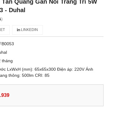
 Tán Quang Gắn Nổi Trang Trí 5W
3 - Duhal
á
)
ET
LINKEDIN
FB0053
uhal
 tháng
hước LxWxH (mm): 65x65x300 Điện áp: 220V Ánh
ang thông: 500lm CRI: 85
.939