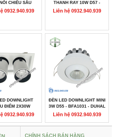
NỔI CHIẾU SÂU
THANH RAY 10W D57 -
10X160 - DFB2301
DIA1101 - DUHAL
hệ 0932.940.939
Liên hệ 0932.940.939
- DUHAL
LED DOWNLIGHT
ĐÈN LED DOWNLIGHT MINI
U ĐIỂM 2X30W
3W D55 - BFA1031 - DUHAL
37 - DFC2302 -
hệ 0932.940.939
Liên hệ 0932.940.939
DUHAL
ỆN
CHÍNH SÁCH BÁN HÀNG