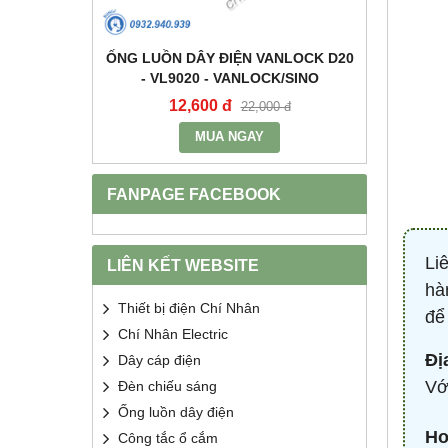
+E 16A IP67
ỐNG LUỒN DÂY ĐIỆN VANLOCK D20
TỤ BÙ 
2 - MPE
- VL9020 - VANLOCK/SINO
HDCA
12,600 đ
68
400 đ
22,000 đ
MUA NGAY
FANPAGE FACEBOOK
Li
LIÊN KẾT WEBSITE
hà
Thiết bị điện Chí Nhân
để
Chí Nhân Electric
Đị
Dây cáp điện
Vớ
Đèn chiếu sáng
Ống luồn dây điện
Ho
Công tắc ổ cắm