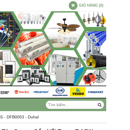
GIỎ HÀNG
(
0
)
5 - DFB0053 - Duhal