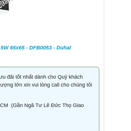
-
CONTACTOR 3P 40A 18.5KW ( KHỞI
BÓNG LED HIGHBAY 
ĐỘNG TỪ ) - HDC34011M7 - HIMEL
100W - HBV2-1
Liên hệ 0932.940.939
670,530 đ
1,
MUA NG
5W 65x65 - DFB0053 - Duhal
ưu đãi tốt nhất dành cho Quý khách
lượng lớn xin vui lòng call cho chúng tôi
CM ​ (Gần Ngã Tư Lê Đức Thọ Giao