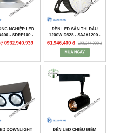
ÔNG NGHIỆP LED
ĐÈN LED SÂN THI ĐẤU
400 - SDRP100 -
1200W D528 - SAJA1200 -
DUHAL
DUHAL
hệ 0932.940.939
61,946,400 đ
103,244,000 đ
MUA NGAY
LED DOWNLIGHT
ĐÈN LED CHIẾU ĐIỂM