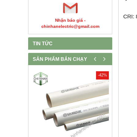
CRI: 
Nhận báo giá -
chinhanelectric@gmail.com
TIN TỨC
‹
›
SẢN PHẨM BÁN CHẠY
-30%
-42%