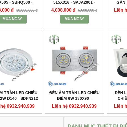
X505 - SBHQ500 -
515X316 - SAJA2001 -
GẮN 
DUHAL
DUHAL
2X30W 3
8,000 đ
4,008,000 đ
Liên 
30,080,000 đ
6,608,000 đ
MUA NGAY
MUA NGAY
M TRẦN LED CHIẾU
ĐÈN ÂM TRẦN LED CHIẾU
ĐÈN 
12W D140 - SDFN212
ĐIỂM 6W 180X90 -
CHIẾ
- DUHAL
SDFC202 - DUHAL
250X1
 hệ 0932.940.939
Liên hệ 0932.940.939
Liên 
DANH MỤC THIẾT BỊ ĐI