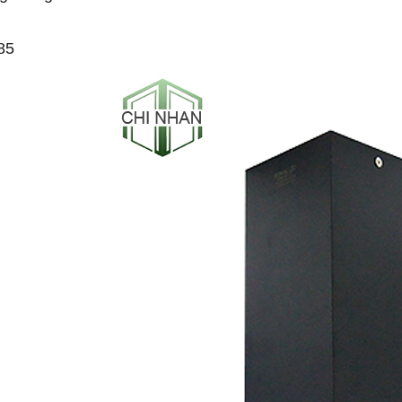
85
-53%
-50%