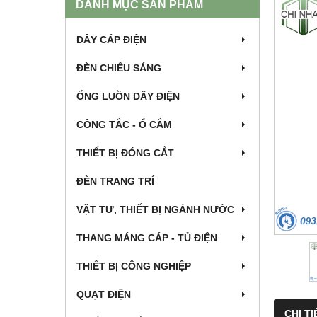
DANH MỤC SẢN PHẨM
DÂY CÁP ĐIỆN
ĐÈN CHIẾU SÁNG
ỐNG LUỒN DÂY ĐIỆN
CÔNG TẮC - Ổ CẮM
THIẾT BỊ ĐÓNG CẮT
ĐÈN TRANG TRÍ
VẬT TƯ, THIẾT BỊ NGÀNH NƯỚC
THANG MÁNG CÁP - TỦ ĐIỆN
THIẾT BỊ CÔNG NGHIỆP
QUẠT ĐIỆN
CHI TI