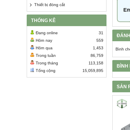
Thiết bị đóng cắt
Em
THỐNG KÊ
Đang online
31
ĐÁNH
Hôm nay
559
Hôm qua
1,453
Bình ch
Trong tuần
86,759
Trong tháng
113,158
BÌNH
Tổng cộng
15,059,895
SẢN 