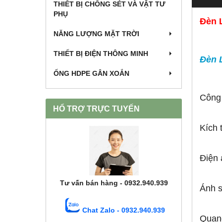
THIẾT BỊ CHỐNG SÉT VÀ VẬT TƯ
PHỤ
Đèn 
NĂNG LƯỢNG MẶT TRỜI
THIẾT BỊ ĐIỆN THÔNG MINH
Đèn 
ỐNG HDPE GÂN XOẮN
Công
HỔ TRỢ TRỰC TUYẾN
Kích
Điện 
Tư vấn bán hàng - 0932.940.939
Ánh 
Chat Zalo - 0932.940.939
Quan