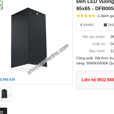
Đèn LED Vuông
65x65 - DFB005
(
1
đánh gi
SHARE
TWE
Mã sản phẩm :
D
Xuất xứ :
D
Bảo hành :
12
Công suất: 5W Kích t
sáng: 3000K/6500K Qu
Liên hệ 0932.940
ẾT