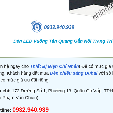
TRÒN 20KVAR 3P 450V -
BỘ ĐIỀU KHIỂN TỤ BÙ 380V 4 CẤP 
P304500203 - HIMEL
HJKL5CQ4S - HIMEL
2,000 đ
876,645 đ
1,479,000 đ
1,759,000 đ
MUA NGAY
MUA NGAY
Đèn LED Vuông Tán Quang Gắn Nổi Trang Trí 
ên hệ ngay cho
Thiết Bị Điện Chí Nhân
! Để có mức giá 
ng. Khách hàng đặt mua
Đèn chiếu sáng Duhal
với số 
 có mức giá ưu đãi riêng.
a chỉ:
172 Đường Số 1, Phường 13, Quận Gò Vấp, TPH
i Phạm Văn Chiêu)
0932.940.939
tline: