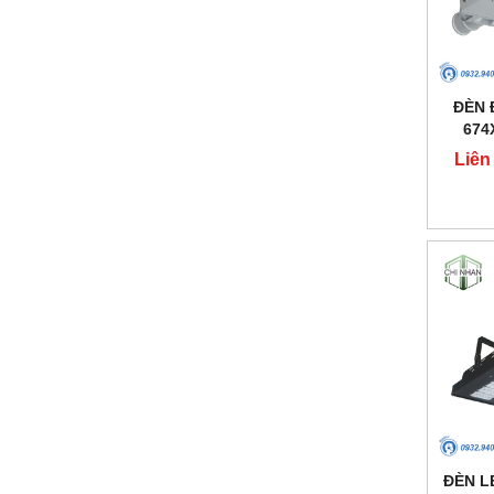
ĐÈN 
674
Liên
ĐÈN L