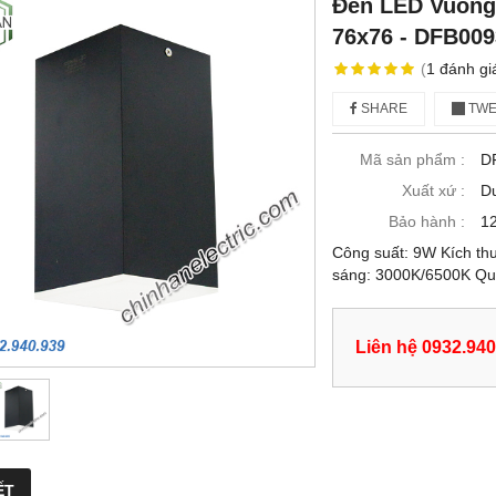
Đèn LED Vuông
76x76 - DFB009
(
1
đánh gi
SHARE
TWE
Mã sản phẩm :
D
Xuất xứ :
D
Bảo hành :
12
Công suất: 9W Kích t
sáng: 3000K/6500K Qu
Liên hệ 0932.940
ẾT