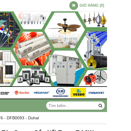
GIỎ HÀNG
(
0
)
6 - DFB0093 - Duhal