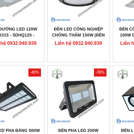
ĐƯỜNG LED 120W
ĐÈN LED CÔNG NGHIỆP
ĐÈN C
X315 - SDHQ120 -
CHỐNG THẤM 150W (ĐÈN
100W D
DUHAL
HIGHBAY NHÀ XƯỞNG) -
 hệ 0932.940.939
Liên hệ 0932.940.939
Liên 
DDB150 - DUHAL
-40%
-39%
ED PHA BẢNG 500W
ĐÈN PHA LED 200W
ĐÈN 