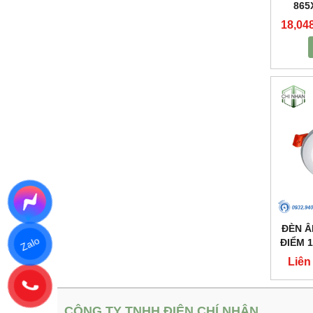
865
18,04
ĐÈN Â
ĐIỂM 
Zalo
Liên
CÔNG TY TNHH ĐIỆN CHÍ NHÂN