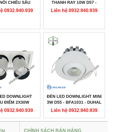
NỔI CHIẾU SÂU
THANH RAY 10W D57 -
10X160 - DFB2301
DIA1101 - DUHAL
hệ 0932.940.939
Liên hệ 0932.940.939
- DUHAL
LED DOWNLIGHT
ĐÈN LED DOWNLIGHT MINI
U ĐIỂM 2X30W
3W D55 - BFA1031 - DUHAL
37 - DFC2302 -
hệ 0932.940.939
Liên hệ 0932.940.939
DUHAL
ỆN
CHÍNH SÁCH BÁN HÀNG