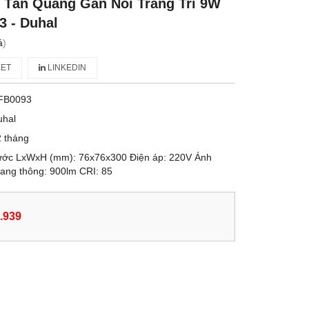
 Tán Quang Gắn Nổi Trang Trí 9W
3 - Duhal
á
)
ET
LINKEDIN
FB0093
uhal
 tháng
hước LxWxH (mm): 76x76x300 Điện áp: 220V Ánh
ang thông: 900lm CRI: 85
.939