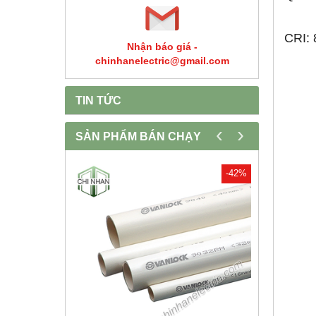
CRI: 
Nhận báo giá -
chinhanelectric@gmail.com
TIN TỨC
‹
›
SẢN PHẨM BÁN CHẠY
-30%
-42%