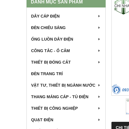
DANH MỤC SẢN PHẨM
DÂY CÁP ĐIỆN
ĐÈN CHIẾU SÁNG
ỐNG LUỒN DÂY ĐIỆN
CÔNG TẮC - Ổ CẮM
THIẾT BỊ ĐÓNG CẮT
ĐÈN TRANG TRÍ
VẬT TƯ, THIẾT BỊ NGÀNH NƯỚC
THANG MÁNG CÁP - TỦ ĐIỆN
THIẾT BỊ CÔNG NGHIỆP
QUẠT ĐIỆN
CHI TI