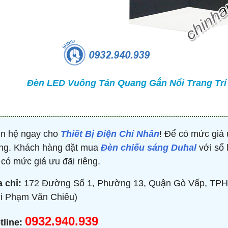
TRÒN 20KVAR 3P 450V -
BỘ ĐIỀU KHIỂN TỤ BÙ 380V 4 CẤP 
P304500203 - HIMEL
HJKL5CQ4S - HIMEL
2,000 đ
876,645 đ
1,479,000 đ
1,759,000 đ
MUA NGAY
MUA NGAY
Đèn LED Vuông Tán Quang Gắn Nổi Trang Trí 
ên hệ ngay cho
Thiết Bị Điện Chí Nhân
! Để có mức giá 
ng. Khách hàng đặt mua
Đèn chiếu sáng Duhal
với số 
 có mức giá ưu đãi riêng.
a chỉ:
172 Đường Số 1, Phường 13, Quận Gò Vấp, TPH
i Phạm Văn Chiêu)
0932.940.939
tline: