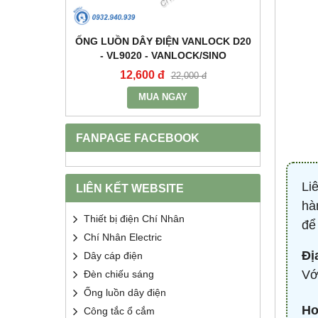
+E 16A IP67
ỐNG LUỒN DÂY ĐIỆN VANLOCK D20
TỤ BÙ 
2 - MPE
- VL9020 - VANLOCK/SINO
HDCA
12,600 đ
68
400 đ
22,000 đ
MUA NGAY
FANPAGE FACEBOOK
Li
LIÊN KẾT WEBSITE
hà
Thiết bị điện Chí Nhân
để
Chí Nhân Electric
Đị
Dây cáp điện
Vớ
Đèn chiếu sáng
Ống luồn dây điện
Ho
Công tắc ổ cắm