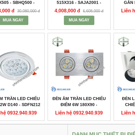
X505 - SBHQ500 -
515X316 - SAJA2001 -
GẮN 
DUHAL
DUHAL
2X30W 3
8,000 đ
4,008,000 đ
Liên 
30,080,000 đ
6,608,000 đ
MUA NGAY
MUA NGAY
M TRẦN LED CHIẾU
ĐÈN ÂM TRẦN LED CHIẾU
ĐÈN 
12W D140 - SDFN212
ĐIỂM 6W 180X90 -
CHIẾ
- DUHAL
SDFC202 - DUHAL
250X1
 hệ 0932.940.939
Liên hệ 0932.940.939
Liên 
DANH MỤC THIẾT BỊ ĐI