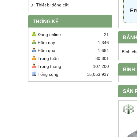
Thiết bị đóng cắt
Em
THỐNG KÊ
Đang online
21
ĐÁNH
Hôm nay
1,346
Hôm qua
1,684
Bình ch
Trong tuần
80,801
Trong tháng
107,200
BÌNH
Tổng cộng
15,053,937
SẢN 