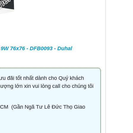
-
CONTACTOR 3P 40A 18.5KW ( KHỞI
BÓNG LED HIGHBAY 
ĐỘNG TỪ ) - HDC34011M7 - HIMEL
100W - HBV2-1
Liên hệ 0932.940.939
670,530 đ
1,
MUA NG
9W 76x76 - DFB0093 - Duhal
ưu đãi tốt nhất dành cho Quý khách
lượng lớn xin vui lòng call cho chúng tôi
CM ​ (Gần Ngã Tư Lê Đức Thọ Giao