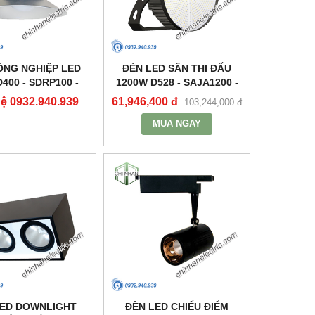
ÔNG NGHIỆP LED
ĐÈN LED SÂN THI ĐẤU
400 - SDRP100 -
1200W D528 - SAJA1200 -
DUHAL
DUHAL
hệ 0932.940.939
61,946,400 đ
103,244,000 đ
MUA NGAY
LED DOWNLIGHT
ĐÈN LED CHIẾU ĐIỂM