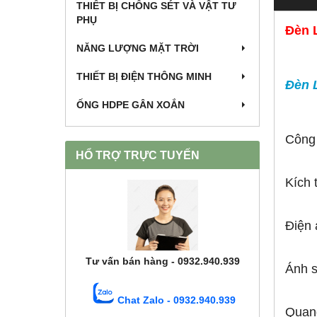
THIẾT BỊ CHỐNG SÉT VÀ VẬT TƯ
PHỤ
Đèn 
NĂNG LƯỢNG MẶT TRỜI
THIẾT BỊ ĐIỆN THÔNG MINH
Đèn 
ỐNG HDPE GÂN XOẮN
Công
HỔ TRỢ TRỰC TUYẾN
Kích
Điện 
Tư vấn bán hàng - 0932.940.939
Ánh 
Chat Zalo - 0932.940.939
Quan