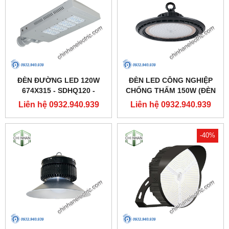
ĐÈN ĐƯỜNG LED 120W
ĐÈN LED CÔNG NGHIỆP
674X315 - SDHQ120 -
CHỐNG THẤM 150W (ĐÈN
DUHAL
HIGHBAY NHÀ XƯỞNG) -
Liên hệ 0932.940.939
Liên hệ 0932.940.939
DDB150 - DUHAL
-40%