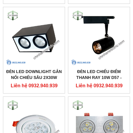
ĐÈN LED DOWNLIGHT GẮN
ĐÈN LED CHIẾU ĐIỂM
NỔI CHIẾU SÂU 2X30W
THANH RAY 10W D57 -
310X160 - DFB2301 -
DIA1101 - DUHAL
Liên hệ 0932.940.939
Liên hệ 0932.940.939
DUHAL