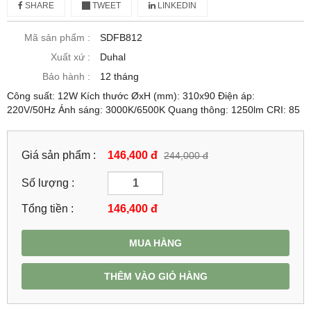
SHARE
TWEET
LINKEDIN
Mã sản phẩm :
SDFB812
Xuất xứ :
Duhal
Bảo hành :
12 tháng
Công suất: 12W Kích thước ØxH (mm): 310x90 Điện áp:
220V/50Hz Ánh sáng: 3000K/6500K Quang thông: 1250lm CRI: 85
Giá sản phẩm :
146,400 đ
244,000 đ
Số lượng :
Tổng tiền :
146,400
đ
MUA HÀNG
THÊM VÀO GIỎ HÀNG