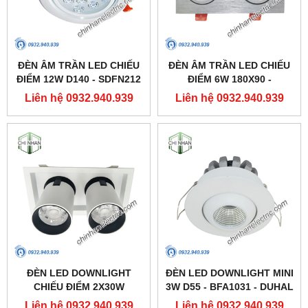
ĐÈN ÂM TRẦN LED CHIẾU
ĐÈN ÂM TRẦN LED CHIẾU
ĐIỂM 12W D140 - SDFN212
ĐIỂM 6W 180X90 -
- DUHAL
SDFC202 - DUHAL
Liên hệ 0932.940.939
Liên hệ 0932.940.939
ĐÈN LED DOWNLIGHT
ĐÈN LED DOWNLIGHT MINI
CHIẾU ĐIỂM 2X30W
3W D55 - BFA1031 - DUHAL
250X137 - DFC2302 -
Liên hệ 0932.940.939
Liên hệ 0932.940.939