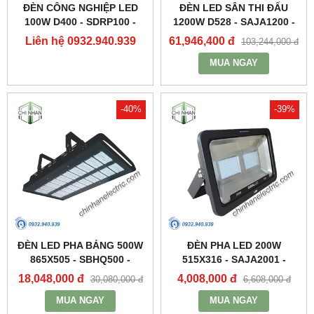
ĐÈN CÔNG NGHIỆP LED
ĐÈN LED SÂN THI ĐẤU
100W D400 - SDRP100 -
1200W D528 - SAJA1200 -
DUHAL
DUHAL
Liên hệ 0932.940.939
61,946,400 đ
103,244,000 đ
MUA NGAY
-40%
-39%
ĐÈN LED PHA BẢNG 500W
ĐÈN PHA LED 200W
865X505 - SBHQ500 -
515X316 - SAJA2001 -
DUHAL
DUHAL
18,048,000 đ
4,008,000 đ
30,080,000 đ
6,608,000 đ
MUA NGAY
MUA NGAY