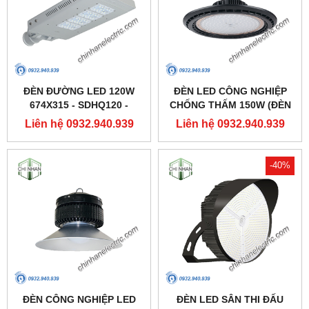
ĐÈN ĐƯỜNG LED 120W
ĐÈN LED CÔNG NGHIỆP
674X315 - SDHQ120 -
CHỐNG THẤM 150W (ĐÈN
DUHAL
HIGHBAY NHÀ XƯỞNG) -
Liên hệ 0932.940.939
Liên hệ 0932.940.939
DDB150 - DUHAL
-40%
ĐÈN CÔNG NGHIỆP LED
ĐÈN LED SÂN THI ĐẤU