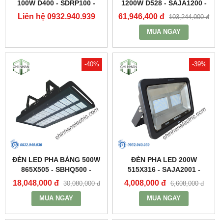
100W D400 - SDRP100 -
1200W D528 - SAJA1200 -
DUHAL
DUHAL
Liên hệ 0932.940.939
61,946,400 đ
103,244,000 đ
MUA NGAY
-40%
-39%
ĐÈN LED PHA BẢNG 500W
ĐÈN PHA LED 200W
865X505 - SBHQ500 -
515X316 - SAJA2001 -
DUHAL
DUHAL
18,048,000 đ
4,008,000 đ
30,080,000 đ
6,608,000 đ
MUA NGAY
MUA NGAY