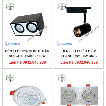
ĐÈN LED DOWNLIGHT GẮN
ĐÈN LED CHIẾU ĐIỂM
NỔI CHIẾU SÂU 2X30W
THANH RAY 10W D57 -
310X160 - DFB2301 -
DIA1101 - DUHAL
Liên hệ 0932.940.939
Liên hệ 0932.940.939
DUHAL