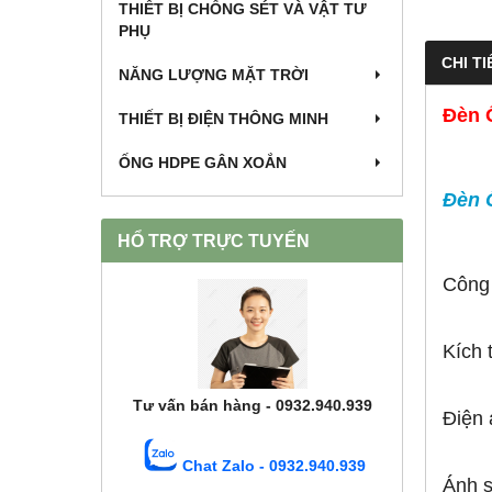
THIẾT BỊ CHỐNG SÉT VÀ VẬT TƯ
PHỤ
CHI TI
NĂNG LƯỢNG MẶT TRỜI
Đèn 
THIẾT BỊ ĐIỆN THÔNG MINH
ỐNG HDPE GÂN XOẮN
Đèn 
HỔ TRỢ TRỰC TUYẾN
Công
Kích
Tư vấn bán hàng - 0932.940.939
Điện 
Chat Zalo - 0932.940.939
Ánh 