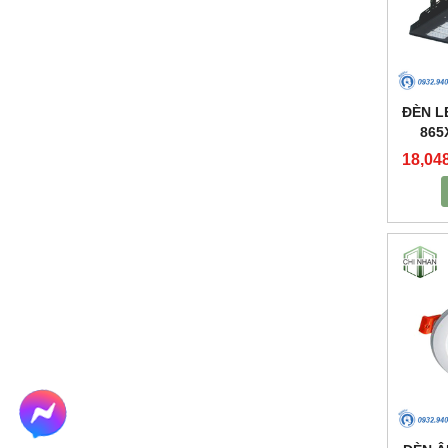
ĐÈN L
865
18,04