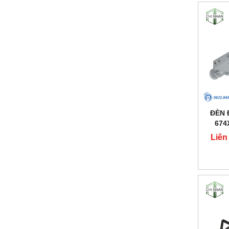
ĐÈN 
674
Liên