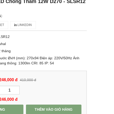
ED Chống Thấm 12W D270 - SLSR12
á
)
ET
LINKEDIN
LSR12
uhal
 tháng
thước ØxH (mm): 270x94 Điện áp: 220V/50Hz Ánh
ng thông: 1300lm CRI: 85 IP: 54
246,000 đ
410,000 đ
246,000
đ
ÀNG
THÊM VÀO GIỎ HÀNG