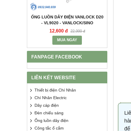
+E 16A IP67
ỐNG LUỒN DÂY ĐIỆN VANLOCK D20
TỤ BÙ 
2 - MPE
- VL9020 - VANLOCK/SINO
HDCA
12,600 đ
68
400 đ
22,000 đ
MUA NGAY
FANPAGE FACEBOOK
LIÊN KẾT WEBSITE
Thiết bị điện Chí Nhân
Chí Nhân Electric
Dây cáp điện
Li
Đèn chiếu sáng
hà
Ống luồn dây điện
Công tắc ổ cắm
để