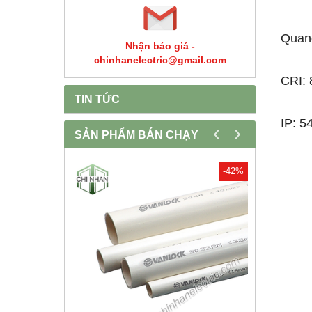
Quan
Nhận báo giá -
chinhanelectric@gmail.com
CRI: 
TIN TỨC
IP: 5
‹
›
SẢN PHẨM BÁN CHẠY
-30%
-42%