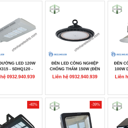
ĐƯỜNG LED 120W
ĐÈN LED CÔNG NGHIỆP
ĐÈN C
X315 - SDHQ120 -
CHỐNG THẤM 150W (ĐÈN
100W D
DUHAL
HIGHBAY NHÀ XƯỞNG) -
 hệ 0932.940.939
Liên hệ 0932.940.939
Liên 
DDB150 - DUHAL
-40%
-39%