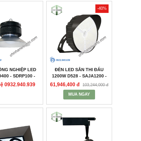
-40%
ÔNG NGHIỆP LED
ĐÈN LED SÂN THI ĐẤU
400 - SDRP100 -
1200W D528 - SAJA1200 -
DUHAL
DUHAL
hệ 0932.940.939
61,946,400 đ
103,244,000 đ
MUA NGAY