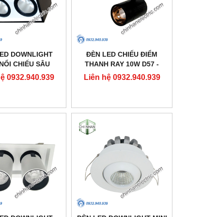
LED DOWNLIGHT
ĐÈN LED CHIẾU ĐIỂM
NỔI CHIẾU SÂU
THANH RAY 10W D57 -
10X160 - DFB2301
DIA1101 - DUHAL
hệ 0932.940.939
Liên hệ 0932.940.939
- DUHAL