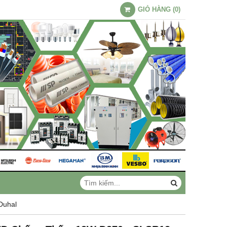
GIỎ HÀNG
(
0
)
Duhal