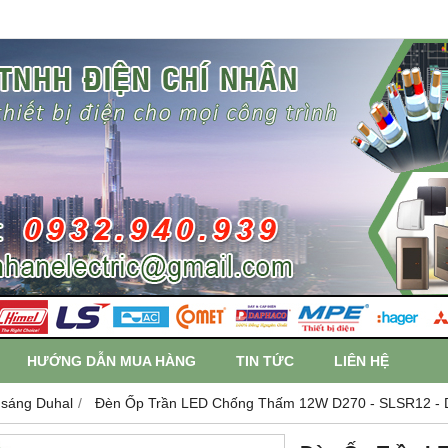
HƯỚNG DẪN MUA HÀNG
TIN TỨC
LIÊN HỆ
 sáng Duhal
Đèn Ốp Trần LED Chống Thấm 12W D270 - SLSR12 - 