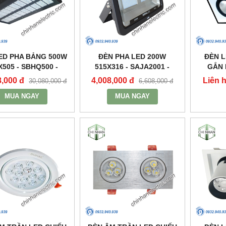
ED PHA BẢNG 500W
ĐÈN PHA LED 200W
ĐÈN 
X505 - SBHQ500 -
515X316 - SAJA2001 -
GẮN 
DUHAL
DUHAL
2X30W 3
8,000 đ
4,008,000 đ
Liên 
30,080,000 đ
6,608,000 đ
MUA NGAY
MUA NGAY