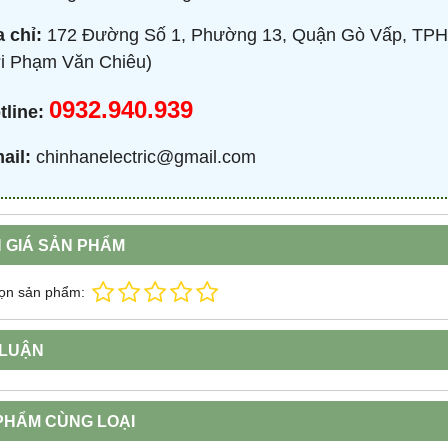
a chỉ:
172 Đường Số 1, Phường 13, Quận Gò Vấp, TPH
i Phạm Văn Chiêu)
0932.940.939
tline:
ail:
chinhanelectric@gmail.com
 GIÁ SẢN PHẨM
ọn sản phẩm:
 LUẬN
PHẨM CÙNG LOẠI