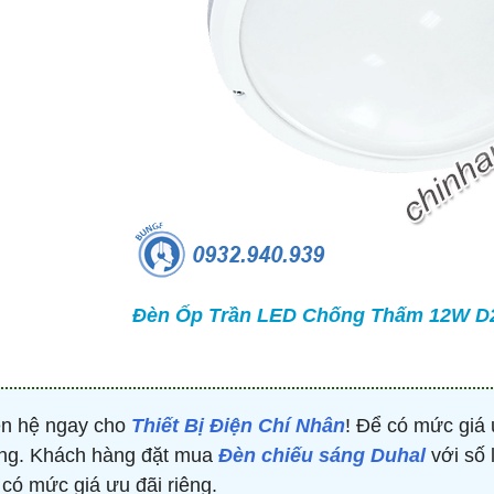
TRÒN 20KVAR 3P 450V -
BỘ ĐIỀU KHIỂN TỤ BÙ 380V 4 CẤP 
P304500203 - HIMEL
HJKL5CQ4S - HIMEL
2,000 đ
876,645 đ
1,479,000 đ
1,759,000 đ
MUA NGAY
MUA NGAY
Đèn Ốp Trần LED Chống Thấm 12W D2
ên hệ ngay cho
Thiết Bị Điện Chí Nhân
! Để có mức giá 
ng. Khách hàng đặt mua
Đèn chiếu sáng Duhal
với số 
 có mức giá ưu đãi riêng.