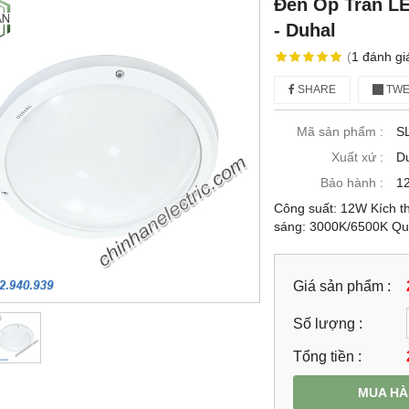
Đèn Ốp Trần L
- Duhal
(
1
đánh gi
SHARE
TWE
Mã sản phẩm :
S
Xuất xứ :
D
Bảo hành :
12
Công suất: 12W Kích 
sáng: 3000K/6500K Qua
Giá sản phẩm :
Số lượng :
Tổng tiền :
MUA H