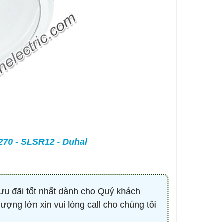
-
CONTACTOR 3P 40A 18.5KW ( KHỞI
BÓNG LED HIGHBAY 
ĐỘNG TỪ ) - HDC34011M7 - HIMEL
100W - HBV2-1
Liên hệ 0932.940.939
670,530 đ
1,
MUA NG
70 - SLSR12 - Duhal
ưu đãi tốt nhất dành cho Quý khách
lượng lớn xin vui lòng call cho chúng tôi