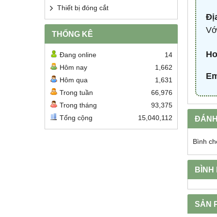
Thiết bị đóng cắt
Đị
Vớ
THỐNG KÊ
Ho
Đang online
14
Hôm nay
1,662
Em
Hôm qua
1,631
Trong tuần
66,976
Trong tháng
93,375
Tổng cộng
15,040,112
ĐÁNH
Bình ch
BÌNH
SẢN 