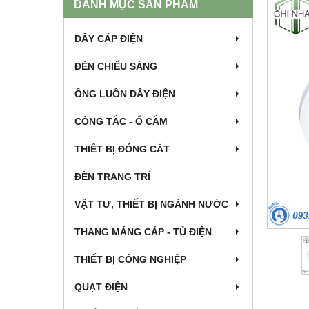
DANH MỤC SẢN PHẨM
DÂY CÁP ĐIỆN
ĐÈN CHIẾU SÁNG
ỐNG LUỒN DÂY ĐIỆN
CÔNG TẮC - Ổ CẮM
THIẾT BỊ ĐÓNG CẮT
ĐÈN TRANG TRÍ
VẬT TƯ, THIẾT BỊ NGÀNH NƯỚC
THANG MÁNG CÁP - TỦ ĐIỆN
THIẾT BỊ CÔNG NGHIỆP
QUẠT ĐIỆN