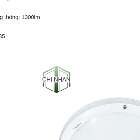
g thông: 1300lm
85
4
-53%
-50%