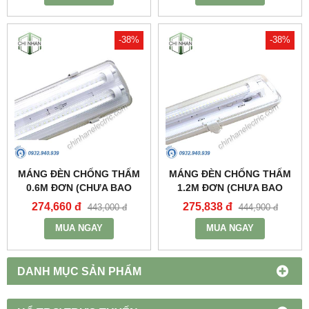
-38%
-38%
MÁNG ĐÈN CHỐNG THẤM
MÁNG ĐÈN CHỐNG THẤM
0.6M ĐƠN (CHƯA BAO
1.2M ĐƠN (CHƯA BAO
GỒM BÓNG VÀ TĂNG PHÔ)
GỒM BÓNG VÀ TĂNG PHÔ)
274,660 đ
275,838 đ
443,000 đ
444,900 đ
- MWP-218 - MPE
- MWP-136 - MPE
MUA NGAY
MUA NGAY
DANH MỤC SẢN PHẨM