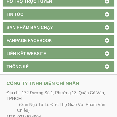
HỔ TRỢ TRỰC TUYẾN
TIN TỨC
SẢN PHẨM BÁN CHẠY
FANPAGE FACEBOOK
LIÊN KẾT WEBSITE
THỐNG KÊ
CÔNG TY TNHH ĐIỆN CHÍ NHÂN
Địa chỉ: 172 Đường Số 1, Phường 13, Quận Gò Vấp,
TPHCM
(Gần Ngã Tư Lê Đức Thọ Giao Với Phạm Văn
Chiêu)
MTS: 0314574904