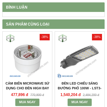
BÌNH LUẬN
SẢN PHẨM CÙNG LOẠI
-38%
-38%
CẢM BIẾN MICROWAVE SỬ
ĐÈN LED CHIẾU SÁNG
DỤNG CHO ĐÈN HIGH BAY
ĐƯỜNG PHỐ 100W - LST3-
NHÀ XƯỞNG HBE2_MPE
100 - MPE
477,896 đ
1,540,204 đ
770,800 đ
2,484,200 đ
MUA NGAY
MUA NGAY