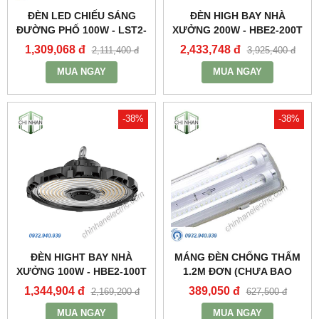
ĐÈN LED CHIẾU SÁNG
ĐÈN HIGH BAY NHÀ
ĐƯỜNG PHỐ 100W - LST2-
XƯỞNG 200W - HBE2-200T
100 - MPE
- MPE
1,309,068 đ
2,433,748 đ
2,111,400 đ
3,925,400 đ
MUA NGAY
MUA NGAY
-38%
-38%
ĐÈN HIGHT BAY NHÀ
MÁNG ĐÈN CHỐNG THẤM
XƯỞNG 100W - HBE2-100T
1.2M ĐƠN (CHƯA BAO
- MPE
GỒM BÓNG VÀ TĂNG PHÔ)
1,344,904 đ
389,050 đ
2,169,200 đ
627,500 đ
- MWP-236 - MPE
MUA NGAY
MUA NGAY