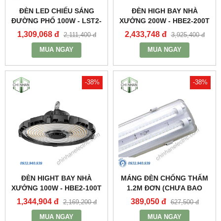
ĐÈN LED CHIẾU SÁNG
ĐÈN HIGH BAY NHÀ
ĐƯỜNG PHỐ 100W - LST2-
XƯỞNG 200W - HBE2-200T
100 - MPE
- MPE
1,309,068 đ
2,433,748 đ
2,111,400 đ
3,925,400 đ
MUA NGAY
MUA NGAY
-38%
-38%
ĐÈN HIGHT BAY NHÀ
MÁNG ĐÈN CHỐNG THẤM
XƯỞNG 100W - HBE2-100T
1.2M ĐƠN (CHƯA BAO
- MPE
GỒM BÓNG VÀ TĂNG PHÔ)
1,344,904 đ
389,050 đ
2,169,200 đ
627,500 đ
- MWP-236 - MPE
MUA NGAY
MUA NGAY