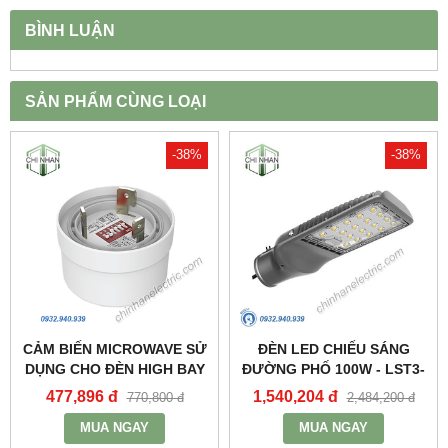
BÌNH LUẬN
SẢN PHẨM CÙNG LOẠI
-38%
-38%
CẢM BIẾN MICROWAVE SỬ
ĐÈN LED CHIẾU SÁNG
DỤNG CHO ĐÈN HIGH BAY
ĐƯỜNG PHỐ 100W - LST3-
NHÀ XƯỞNG HBE2_MPE
100 - MPE
477,896 đ
1,540,204 đ
770,800 đ
2,484,200 đ
MUA NGAY
MUA NGAY