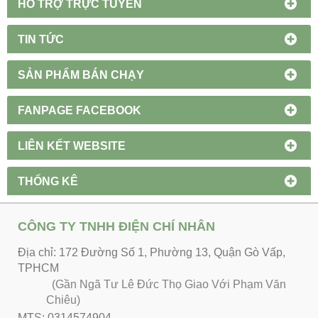
HỔ TRỢ TRỰC TUYẾN
TIN TỨC
SẢN PHẨM BÁN CHẠY
FANPAGE FACEBOOK
LIÊN KẾT WEBSITE
THỐNG KÊ
CÔNG TY TNHH ĐIỆN CHÍ NHÂN
Địa chỉ: 172 Đường Số 1, Phường 13, Quận Gò Vấp,
TPHCM
(Gần Ngã Tư Lê Đức Thọ Giao Với Phạm Văn
Chiêu)
MTS: 0314574904