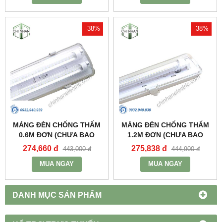
-38%
-38%
MÁNG ĐÈN CHỐNG THẤM
MÁNG ĐÈN CHỐNG THẤM
0.6M ĐƠN (CHƯA BAO
1.2M ĐƠN (CHƯA BAO
GỒM BÓNG VÀ TĂNG PHÔ)
GỒM BÓNG VÀ TĂNG PHÔ)
274,660 đ
275,838 đ
443,000 đ
444,900 đ
- MWP-218 - MPE
- MWP-136 - MPE
MUA NGAY
MUA NGAY
DANH MỤC SẢN PHẨM