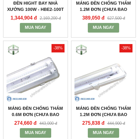
ĐÈN HIGHT BAY NHÀ
MÁNG ĐÈN CHỐNG THẤM
XƯỞNG 100W - HBE2-100T
1.2M ĐƠN (CHƯA BAO
- MPE
GỒM BÓNG VÀ TĂNG PHÔ)
1,344,904 đ
389,050 đ
2,169,200 đ
627,500 đ
- MWP-236 - MPE
MUA NGAY
MUA NGAY
-38%
-38%
MÁNG ĐÈN CHỐNG THẤM
MÁNG ĐÈN CHỐNG THẤM
0.6M ĐƠN (CHƯA BAO
1.2M ĐƠN (CHƯA BAO
GỒM BÓNG VÀ TĂNG PHÔ)
GỒM BÓNG VÀ TĂNG PHÔ)
274,660 đ
275,838 đ
443,000 đ
444,900 đ
- MWP-218 - MPE
- MWP-136 - MPE
MUA NGAY
MUA NGAY