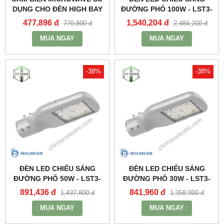
DỤNG CHO ĐÈN HIGH BAY
ĐƯỜNG PHỐ 100W - LST3-
NHÀ XƯỞNG HBE2_MPE
100 - MPE
477,896 đ
1,540,204 đ
770,800 đ
2,484,200 đ
MUA NGAY
MUA NGAY
-38%
-38%
ĐÈN LED CHIẾU SÁNG
ĐÈN LED CHIẾU SÁNG
ĐƯỜNG PHỐ 50W - LST3-
ĐƯỜNG PHỐ 30W - LST3-
50 - MPE
30 - MPE
891,436 đ
841,960 đ
1,437,800 đ
1,358,000 đ
MUA NGAY
MUA NGAY