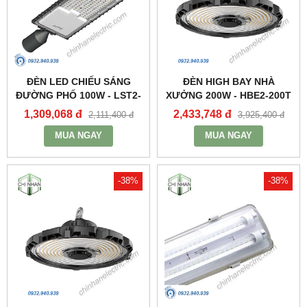
ĐÈN LED CHIẾU SÁNG
ĐÈN HIGH BAY NHÀ
ĐƯỜNG PHỐ 100W - LST2-
XƯỞNG 200W - HBE2-200T
100 - MPE
- MPE
1,309,068 đ
2,433,748 đ
2,111,400 đ
3,925,400 đ
MUA NGAY
MUA NGAY
-38%
-38%