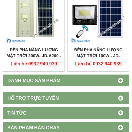
ĐÈN PHA NĂNG LƯỢNG
ĐÈN PHA NĂNG LƯỢNG
MẶT TRỜI 200W- JD-A200 -
MẶT TRỜI 100W - JD-
JINDIAN
8800L - JINDIAN
Liên hệ 0932.940.939
Liên hệ 0932.940.939
DANH MỤC SẢN PHẨM
HỔ TRỢ TRỰC TUYẾN
TIN TỨC
SẢN PHẨM BÁN CHẠY