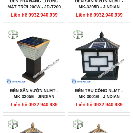
ĐÈN PHA NĂNG LƯỢNG
ĐÈN SÂN VƯỜN NLMT -
MẶT TRỜI 200W - JD-T200
MK-3205D - JINDIAN
- JINDIAN
Liên hệ 0932.940.939
Liên hệ 0932.940.939
ĐÈN SÂN VƯỜN NLMT -
ĐÈN TRỤ CỔNG NLMT -
MK-3205E - JINDIAN
MK-3001Đ - JINDIAN
Liên hệ 0932.940.939
Liên hệ 0932.940.939