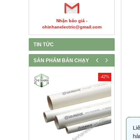
Nhận báo giá -
chinhanelectric@gmail.com
TIN TỨC
‹
›
SẢN PHẨM BÁN CHẠY
-30%
-42%
Li
hà