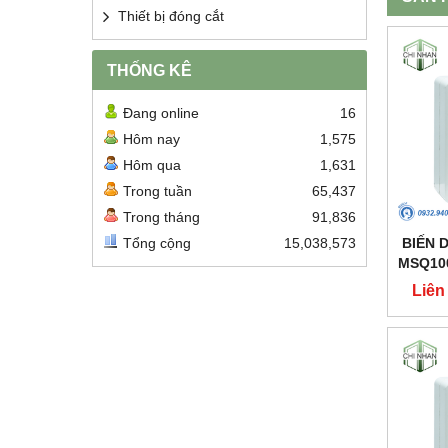
Thiết bị đóng cắt
THỐNG KÊ
Đang online
16
Hôm nay
1,575
Hôm qua
1,631
Trong tuần
65,437
Trong tháng
91,836
Tổng cộng
15,038,573
BIẾN D
MSQ100
Liên