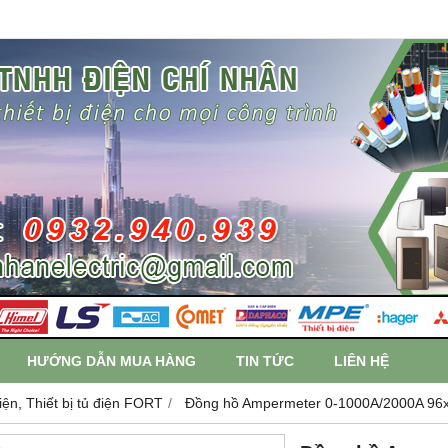
HƯỚNG DẪN MUA HÀNG
TIN TỨC
LIÊN HỆ
iện, Thiết bị tủ điện FORT
Đồng hồ Ampermeter 0-1000A/2000A 96x