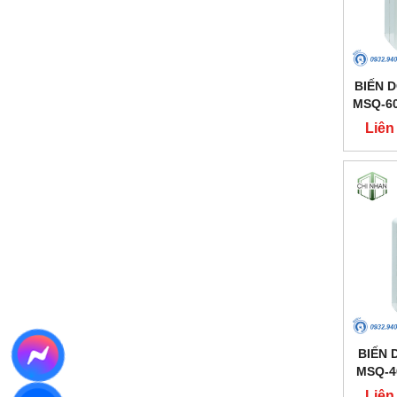
BIẾN D
MSQ-60
Liên
BIẾN D
MSQ-4
Liên