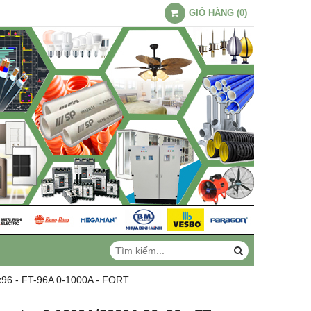
GIỎ HÀNG
(
0
)
96 - FT-96A 0-1000A - FORT