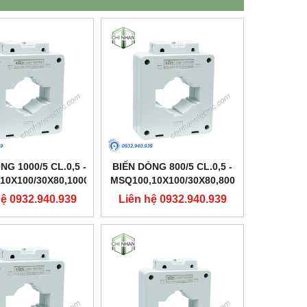
NG 1000/5 CL.0,5 -
BIẾN DÒNG 800/5 CL.0,5 -
10X100/30X80,1000
MSQ100,10X100/30X80,800
- FORT
- FORT
hệ 0932.940.939
Liên hệ 0932.940.939