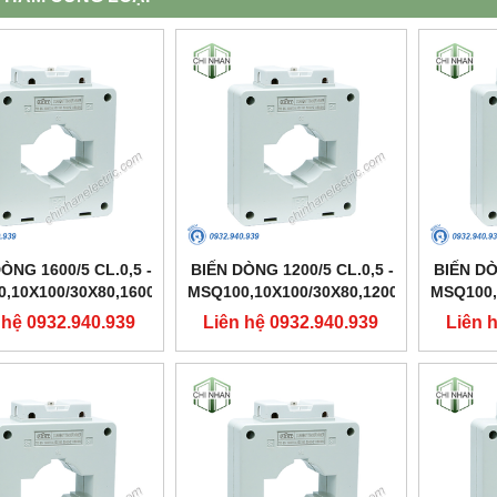
ÒNG 1600/5 CL.0,5 -
BIẾN DÒNG 1200/5 CL.0,5 -
BIẾN DÒ
,10X100/30X80,1600
MSQ100,10X100/30X80,1200
MSQ100,
- FORT
- FORT
 hệ 0932.940.939
Liên hệ 0932.940.939
Liên 