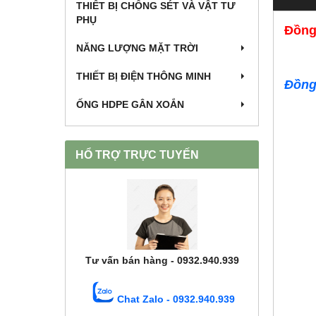
THIẾT BỊ CHỐNG SÉT VÀ VẬT TƯ
PHỤ
Đồng
NĂNG LƯỢNG MẶT TRỜI
THIẾT BỊ ĐIỆN THÔNG MINH
Đồng
ỐNG HDPE GÂN XOẮN
HỔ TRỢ TRỰC TUYẾN
Tư vấn bán hàng - 0932.940.939
Chat Zalo - 0932.940.939