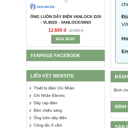
ch
Đị
+E 16A IP67
ỐNG LUỒN DÂY ĐIỆN VANLOCK D20
TỤ BÙ 
2 - MPE
- VL9020 - VANLOCK/SINO
HDCA
Vớ
12,600 đ
68
400 đ
22,000 đ
Ho
MUA NGAY
Em
FANPAGE FACEBOOK
LIÊN KẾT WEBSITE
ĐÁNH
Thiết bị điện Chí Nhân
Bình ch
Chí Nhân Electric
Dây cáp điện
BÌNH
Đèn chiếu sáng
Ống luồn dây điện
Công tắc ổ cắm
SẢN 