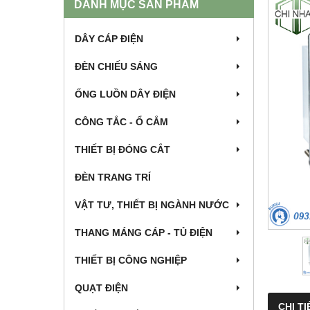
DANH MỤC SẢN PHẨM
DÂY CÁP ĐIỆN
ĐÈN CHIẾU SÁNG
ỐNG LUỒN DÂY ĐIỆN
CÔNG TẮC - Ổ CẮM
THIẾT BỊ ĐÓNG CẮT
ĐÈN TRANG TRÍ
VẬT TƯ, THIẾT BỊ NGÀNH NƯỚC
THANG MÁNG CÁP - TỦ ĐIỆN
THIẾT BỊ CÔNG NGHIỆP
QUẠT ĐIỆN
CHI TI