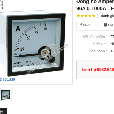
Đồng hồ Amperm
96A 0-1000A - 
(
1
đánh gi
SHARE
TWE
Mã sản phẩm :
F
Xuất xứ :
H
Bảo hành :
12
Liên hệ 0932.940
ẾT