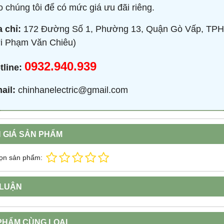
o chúng tôi để có mức giá ưu đãi riêng.
a chỉ:
172 Đường Số 1, Phường 13, Quận Gò Vấp, TPH
TRÒN 20KVAR 3P 450V -
BỘ ĐIỀU KHIỂN TỤ BÙ 380V 4 CẤP 
P304500203 - HIMEL
HJKL5CQ4S - HIMEL
i Phạm Văn Chiêu)
2,000 đ
876,645 đ
1,479,000 đ
1,759,000 đ
0932.940.939
tline:
MUA NGAY
MUA NGAY
ail:
chinhanelectric@gmail.com
 GIÁ SẢN PHẨM
ọn sản phẩm:
 LUẬN
PHẨM CÙNG LOẠI