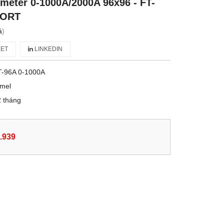
eter 0-1000A/2000A 96x96 - FT-
FORT
á
)
ET
LINKEDIN
T-96A 0-1000A
imel
 tháng
.939