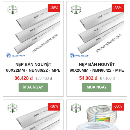
-38%
-38%
NẸP BÁN NGUYỆT
NẸP BÁN NGUYỆT
80X22MM - NBN80/22 - MPE
60X20MM - NBN60/22 - MPE
86,428 đ
54,002 đ
139,400 đ
87,100 đ
MUA NGAY
MUA NGAY
-38%
-38%