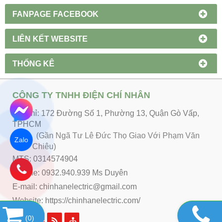
FANPAGE FACEBOOK
LIÊN KẾT WEBSITE
THỐNG KÊ
CÔNG TY TNHH ĐIỆN CHÍ NHÂN
Địa chỉ: 172 Đường Số 1, Phường 13, Quận Gò Vấp,
TPHCM
(Gần Ngã Tư Lê Đức Thọ Giao Với Phạm Văn
Zalo
Chiêu)
MTS: 0314574904
Hotline: 0932.940.939 Ms Duyên
E-mail: chinhanelectric@gmail.com
Website:
https://chinhanelectric.com/
(
0
)