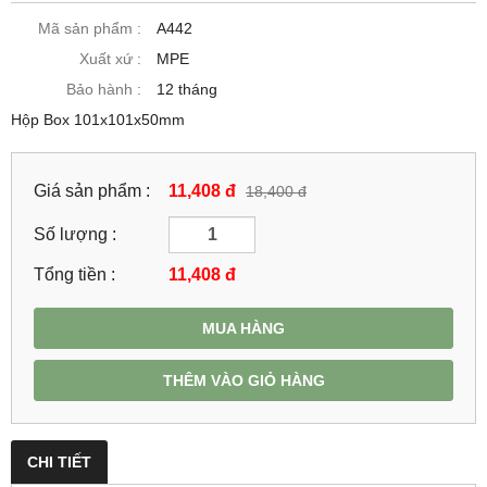
Mã sản phẩm :
A442
Xuất xứ :
MPE
Bảo hành :
12 tháng
Hộp Box 101x101x50mm
Giá sản phẩm :
11,408 đ
18,400 đ
Số lượng :
Tổng tiền :
11,408
đ
MUA HÀNG
THÊM VÀO GIỎ HÀNG
CHI TIẾT