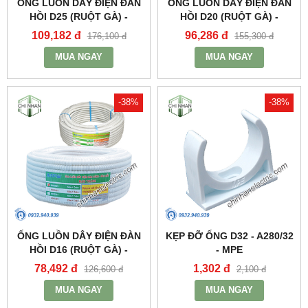
ỐNG LUỒN DÂY ĐIỆN ĐÀN
ỐNG LUỒN DÂY ĐIỆN ĐÀN
HỒI D25 (RUỘT GÀ) -
HỒI D20 (RUỘT GÀ) -
A9025CT - MPE
A9020CT - MPE
109,182 đ
96,286 đ
176,100 đ
155,300 đ
MUA NGAY
MUA NGAY
-38%
-38%
ỐNG LUỒN DÂY ĐIỆN ĐÀN
KẸP ĐỠ ỐNG D32 - A280/32
HỒI D16 (RUỘT GÀ) -
- MPE
A9016CT - MPE
78,492 đ
1,302 đ
126,600 đ
2,100 đ
MUA NGAY
MUA NGAY