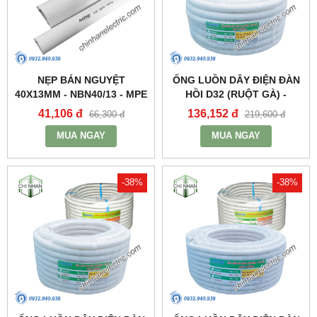
NẸP BÁN NGUYỆT
ỐNG LUỒN DÂY ĐIỆN ĐÀN
40X13MM - NBN40/13 - MPE
HỒI D32 (RUỘT GÀ) -
A9032CT - MPE
41,106 đ
136,152 đ
66,300 đ
219,600 đ
MUA NGAY
MUA NGAY
-38%
-38%