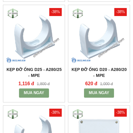
-38%
-38%
KẸP ĐỠ ỐNG D25 - A280/25
KẸP ĐỠ ỐNG D20 - A280/20
- MPE
- MPE
1,116 đ
620 đ
1,800 đ
1,000 đ
MUA NGAY
MUA NGAY
-38%
-38%