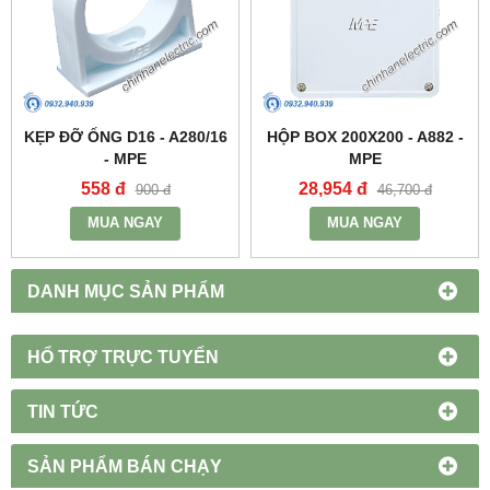
KẸP ĐỠ ỐNG D16 - A280/16
HỘP BOX 200X200 - A882 -
- MPE
MPE
558 đ
28,954 đ
900 đ
46,700 đ
MUA NGAY
MUA NGAY
DANH MỤC SẢN PHẨM
HỔ TRỢ TRỰC TUYẾN
TIN TỨC
SẢN PHẨM BÁN CHẠY