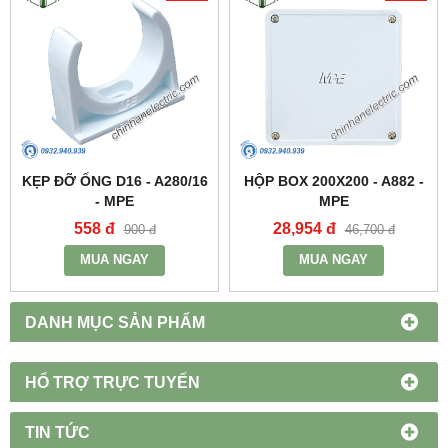
KẸP ĐỠ ỐNG D16 - A280/16
HỘP BOX 200X200 - A882 -
- MPE
MPE
558 đ
28,954 đ
900 đ
46,700 đ
MUA NGAY
MUA NGAY
DANH MỤC SẢN PHẨM
HỔ TRỢ TRỰC TUYẾN
TIN TỨC