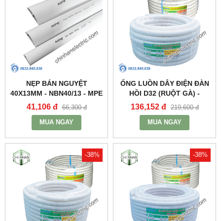
NẸP BÁN NGUYỆT
ỐNG LUỒN DÂY ĐIỆN ĐÀN
40X13MM - NBN40/13 - MPE
HỒI D32 (RUỘT GÀ) -
A9032CT - MPE
41,106 đ
136,152 đ
66,300 đ
219,600 đ
MUA NGAY
MUA NGAY
-38%
-38%