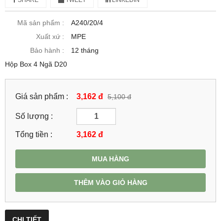
Mã sản phẩm :
A240/20/4
Xuất xứ :
MPE
Bảo hành :
12 tháng
Hộp Box 4 Ngã D20
Giá sản phẩm :
3,162 đ
5,100 đ
Số lượng :
Tổng tiền :
3,162
đ
MUA HÀNG
THÊM VÀO GIỎ HÀNG
CHI TIẾT