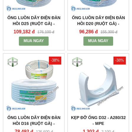
ỐNG LUỒN DÂY ĐIỆN ĐÀN
ỐNG LUỒN DÂY ĐIỆN ĐÀN
HỒI D25 (RUỘT GÀ) -
HỒI D20 (RUỘT GÀ) -
A9025CT - MPE
A9020CT - MPE
109,182 đ
96,286 đ
176,100 đ
155,300 đ
MUA NGAY
MUA NGAY
-38%
-38%
ỐNG LUỒN DÂY ĐIỆN ĐÀN
KẸP ĐỠ ỐNG D32 - A280/32
HỒI D16 (RUỘT GÀ) -
- MPE
A9016CT - MPE
78,492 đ
1,302 đ
126,600 đ
2,100 đ