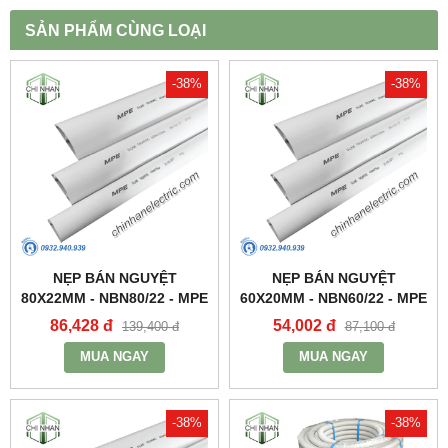
SẢN PHẨM CÙNG LOẠI
-38%
-38%
NẸP BÁN NGUYỆT
NẸP BÁN NGUYỆT
80X22MM - NBN80/22 - MPE
60X20MM - NBN60/22 - MPE
86,428 đ
54,002 đ
139,400 đ
87,100 đ
MUA NGAY
MUA NGAY
-38%
-38%