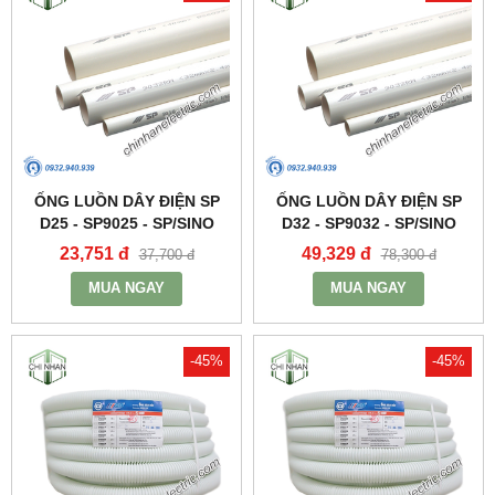
ỐNG LUỒN DÂY ĐIỆN SP
ỐNG LUỒN DÂY ĐIỆN SP
D25 - SP9025 - SP/SINO
D32 - SP9032 - SP/SINO
23,751 đ
49,329 đ
37,700 đ
78,300 đ
MUA NGAY
MUA NGAY
-45%
-45%