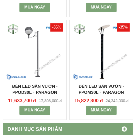
MUA NGAY
MUA NGAY
-35%
-35%
ĐÈN LED SÂN VƯỜN -
ĐÈN LED SÂN VƯỜN -
PPOD30L - PARAGON
PPOM30L - PARAGON
11,633,700 đ
15,822,300 đ
17,898,000 đ
24,342,000 đ
MUA NGAY
MUA NGAY
DANH MỤC SẢN PHẨM