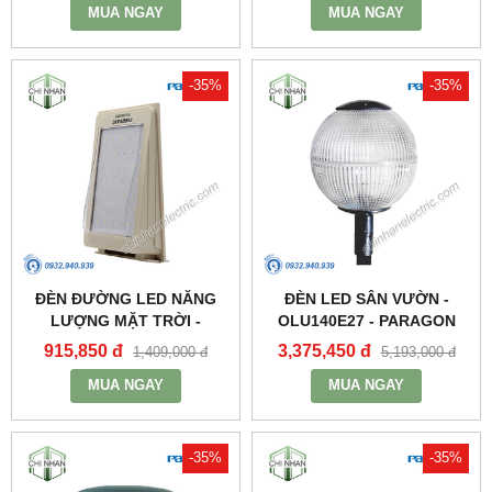
MUA NGAY
MUA NGAY
-35%
-35%
ĐÈN ĐƯỜNG LED NĂNG
ĐÈN LED SÂN VƯỜN -
LƯỢNG MẶT TRỜI -
OLU140E27 - PARAGON
PSOWA565 - PARAGON
915,850 đ
3,375,450 đ
1,409,000 đ
5,193,000 đ
MUA NGAY
MUA NGAY
-35%
-35%