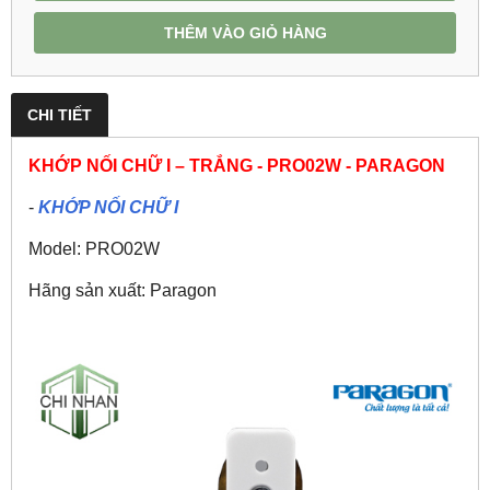
THÊM VÀO GIỎ HÀNG
CHI TIẾT
KHỚP NỐI CHỮ I – TRẮNG - PRO02W - PARAGON
-
KHỚP NỐI CHỮ I
Model: PRO02W
Hãng sản xuất: Paragon