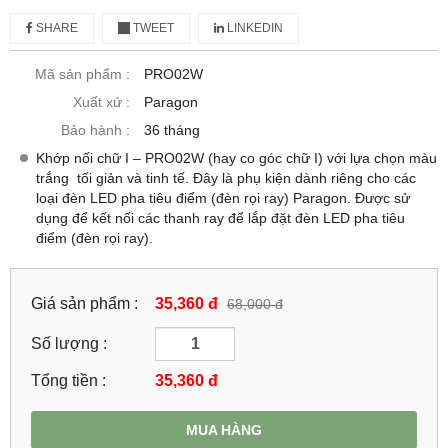
SHARE
TWEET
LINKEDIN
Mã sản phẩm :
PRO02W
Xuất xứ :
Paragon
Bảo hành :
36 tháng
Khớp nối chữ I – PRO02W (hay co góc chữ I) với lựa chọn màu
trắng tối giản và tinh tế. Đây là phụ kiện dành riêng cho các
loại đèn LED pha tiêu điểm (đèn rọi ray) Paragon. Được sử
dụng để kết nối các thanh ray để lắp đặt đèn LED pha tiêu
điểm (đèn rọi ray).
Giá sản phẩm :
35,360 đ
68,000 đ
Số lượng :
Tổng tiền :
35,360
đ
MUA HÀNG