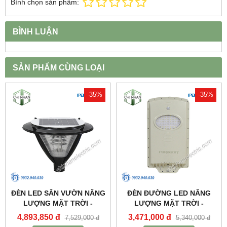
Bình chọn sản phẩm:
BÌNH LUẬN
SẢN PHẨM CÙNG LOẠI
-35%
-35%
ĐÈN LED SÂN VƯỜN NĂNG
ĐÈN ĐƯỜNG LED NĂNG
LƯỢNG MẶT TRỜI -
LƯỢNG MẶT TRỜI -
PSOGA20L - PARAGON
PSOWB1065 - PARAGON
4,893,850 đ
3,471,000 đ
7,529,000 đ
5,340,000 đ