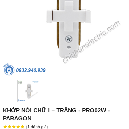
KHỚP NỐI CHỮ I – TRẮNG - PRO02W -
PARAGON
(
1
đánh giá
)