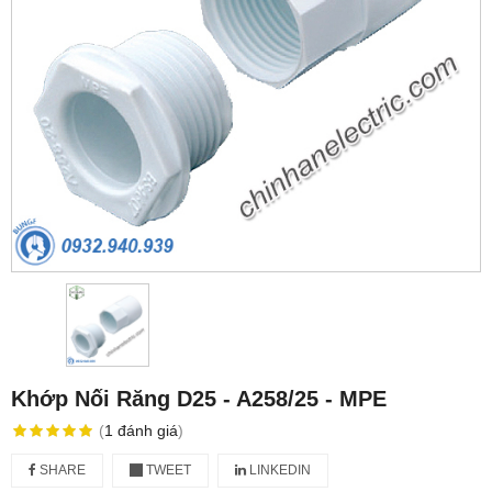
Khớp Nối Răng D25 - A258/25 - MPE
(
1
đánh giá
)
SHARE
TWEET
LINKEDIN