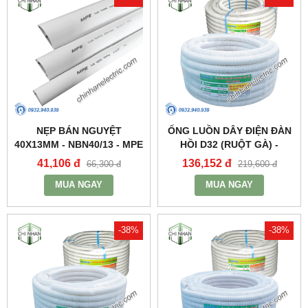
NẸP BÁN NGUYỆT
ỐNG LUỒN DÂY ĐIỆN ĐÀN
40X13MM - NBN40/13 - MPE
HỒI D32 (RUỘT GÀ) -
A9032CT - MPE
41,106 đ
136,152 đ
66,300 đ
219,600 đ
MUA NGAY
MUA NGAY
-38%
-38%