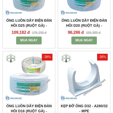
ỐNG LUỒN DÂY ĐIỆN ĐÀN
ỐNG LUỒN DÂY ĐIỆN ĐÀN
HỒI D25 (RUỘT GÀ) -
HỒI D20 (RUỘT GÀ) -
A9025CT - MPE
A9020CT - MPE
109,182 đ
96,286 đ
176,100 đ
155,300 đ
MUA NGAY
MUA NGAY
-38%
-38%
ỐNG LUỒN DÂY ĐIỆN ĐÀN
KẸP ĐỠ ỐNG D32 - A280/32
HỒI D16 (RUỘT GÀ) -
- MPE