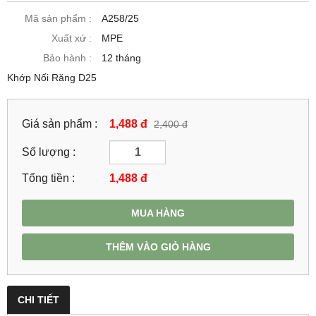
Mã sản phẩm :
A258/25
Xuất xứ :
MPE
Bảo hành :
12 tháng
Khớp Nối Răng D25
Giá sản phẩm :
1,488 đ
2,400 đ
Số lượng :
Tổng tiền :
1,488
đ
MUA HÀNG
THÊM VÀO GIỎ HÀNG
CHI TIẾT