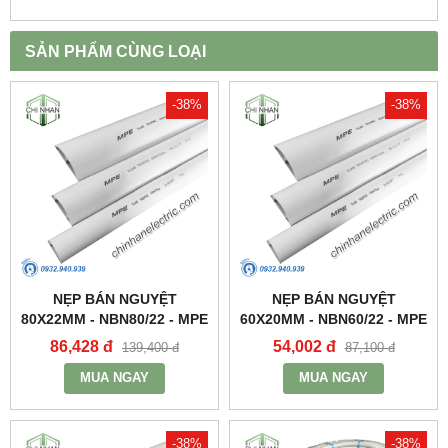
SẢN PHẨM CÙNG LOẠI
-38%
-38%
NẸP BÁN NGUYỆT
NẸP BÁN NGUYỆT
80X22MM - NBN80/22 - MPE
60X20MM - NBN60/22 - MPE
86,428 đ
54,002 đ
139,400 đ
87,100 đ
MUA NGAY
MUA NGAY
-38%
-38%