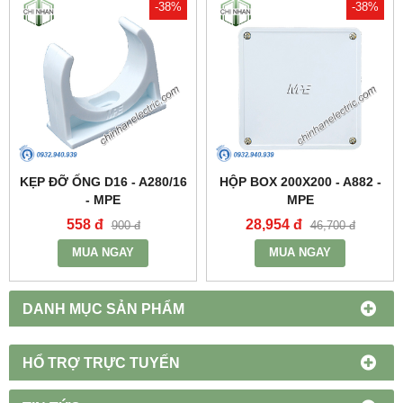
-38%
-38%
KẸP ĐỠ ỐNG D16 - A280/16
HỘP BOX 200X200 - A882 -
- MPE
MPE
558 đ
28,954 đ
900 đ
46,700 đ
MUA NGAY
MUA NGAY
DANH MỤC SẢN PHẨM
HỔ TRỢ TRỰC TUYẾN