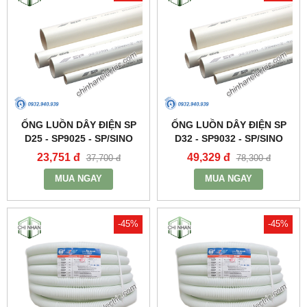
ỐNG LUỒN DÂY ĐIỆN SP
ỐNG LUỒN DÂY ĐIỆN SP
D25 - SP9025 - SP/SINO
D32 - SP9032 - SP/SINO
23,751 đ
49,329 đ
37,700 đ
78,300 đ
MUA NGAY
MUA NGAY
-45%
-45%