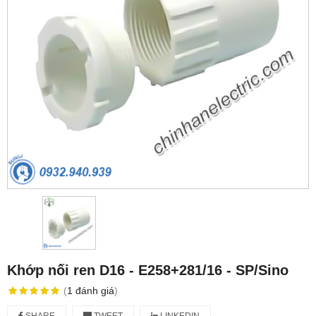
Khớp nối ren D16 - E258+281/16 - SP/Sino
(
1
đánh giá
)
SHARE
TWEET
LINKEDIN