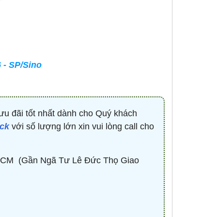
-
CONTACTOR 3P 40A 18.5KW ( KHỞI
BÓNG LED HIGHBAY 
ĐỘNG TỪ ) - HDC34011M7 - HIMEL
100W - HBV2-1
Liên hệ 0932.940.939
670,530 đ
1,
 - SP/Sino
MUA NG
ưu đãi tốt nhất dành cho Quý khách
ock
với số lượng lớn xin vui lòng call cho
CM ​ (Gần Ngã Tư Lê Đức Thọ Giao