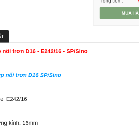
Tổng tiền :
MUA H
ẾT
nối trơn D16 - E242/16 - SP/Sino
p nối trơn D16 SP/Sino
el E242/16
ờng kính: 16mm