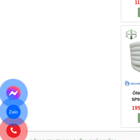
11
ỐN
SP9
195
Zalo