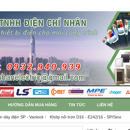
HƯỚNG DẪN MUA HÀNG
TIN TỨC
LIÊN HỆ
n dây điện SP - Vanlock
Khớp nối trơn D16 - E242/16 - SP/Sino