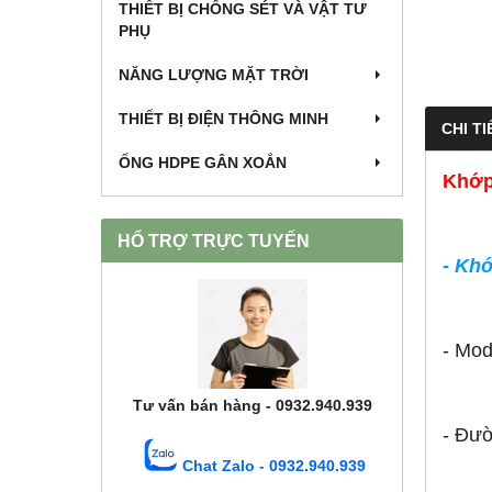
THIẾT BỊ CHỐNG SÉT VÀ VẬT TƯ
PHỤ
NĂNG LƯỢNG MẶT TRỜI
THIẾT BỊ ĐIỆN THÔNG MINH
CHI TI
ỐNG HDPE GÂN XOẮN
Khớp 
HỔ TRỢ TRỰC TUYẾN
-
Khớ
- Mod
Tư vấn bán hàng - 0932.940.939
- Đư
Chat Zalo - 0932.940.939