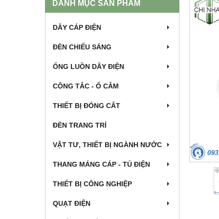
DANH MỤC SẢN PHẨM
DÂY CÁP ĐIỆN
ĐÈN CHIẾU SÁNG
ỐNG LUỒN DÂY ĐIỆN
CÔNG TẮC - Ổ CẮM
THIẾT BỊ ĐÓNG CẮT
ĐÈN TRANG TRÍ
VẬT TƯ, THIẾT BỊ NGÀNH NƯỚC
THANG MÁNG CÁP - TỦ ĐIỆN
THIẾT BỊ CÔNG NGHIỆP
QUẠT ĐIỆN