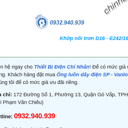
TRÒN 20KVAR 3P 450V -
BỘ ĐIỀU KHIỂN TỤ BÙ 380V 4 CẤP 
P304500203 - HIMEL
HJKL5CQ4S - HIMEL
2,000 đ
876,645 đ
1,479,000 đ
1,759,000 đ
Khớp nối trơn D16 - E242/16
MUA NGAY
MUA NGAY
ên hệ ngay cho
Thiết Bị Điện Chí Nhân
! Để có mức giá 
ng. Khách hàng đặt mua
Ống luồn dây điện SP - Vanl
úng tôi để có mức giá ưu đãi riêng.
a chỉ:
172 Đường Số 1, Phường 13, Quận Gò Vấp, TPH
i Phạm Văn Chiêu)
0932.940.939
tline: