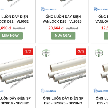
 LUỒN DÂY ĐIỆN
ỐNG LUỒN DÂY ĐIỆN
ỐNG 
CK D32 - VL9032 -
VANLOCK D25 - VL9025 -
VANLOC
ANLOCK/SINO
VANLOCK/SINO
VA
,690 đ
20,664 đ
12,
63,000 đ
32,800 đ
MUA NGAY
MUA NGAY
-37%
-37%
LUỒN DÂY ĐIỆN SP
ỐNG LUỒN DÂY ĐIỆN SP
ỐNG LU
- SP9016 - SP/SINO
D20 - SP9020 - SP/SINO
D25 - 