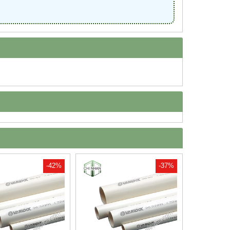
-42%
-37%