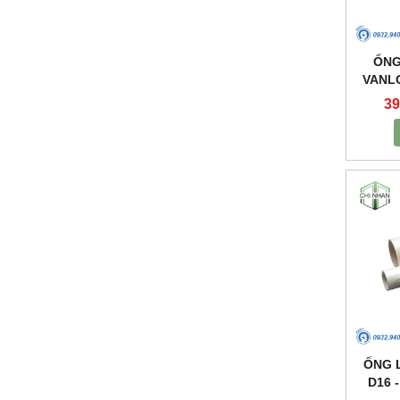
ỐNG
VANLO
V
39
ỐNG 
D16 