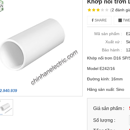
Khớp nối trơn D
(
2
đánh gi
SHARE
TWE
Mã sản phẩm :
E
Xuất xứ :
Si
Bảo hành :
12
Khớp nối trơn D16 SP/
Model E242/16
Đường kính: 16mm
Hãng sản xuất: Sino
Giá sản phẩm :
Số lượng :