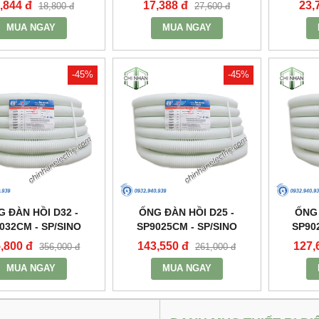
,844 đ
17,388 đ
23,
18,800 đ
27,600 đ
MUA NGAY
MUA NGAY
-45%
-45%
G ĐÀN HỒI D32 -
ỐNG ĐÀN HỒI D25 -
ỐNG 
032CM - SP/SINO
SP9025CM - SP/SINO
SP90
,800 đ
143,550 đ
127,
356,000 đ
261,000 đ
MUA NGAY
MUA NGAY