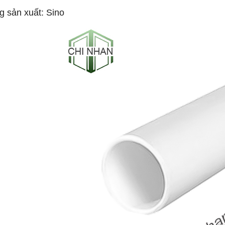
g sản xuất: Sino
-53%
-50%