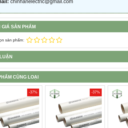
ail:
chinhanelectric@gmail.com
 GIÁ SẢN PHẨM
ọn sản phẩm:
 LUẬN
PHẨM CÙNG LOẠI
-37%
-37%