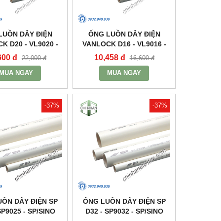
LUỒN DÂY ĐIỆN
ỐNG LUỒN DÂY ĐIỆN
K D20 - VL9020 -
VANLOCK D16 - VL9016 -
NLOCK/SINO
VANLOCK/SINO
600 đ
10,458 đ
22,000 đ
16,600 đ
MUA NGAY
MUA NGAY
-37%
-37%
ỒN DÂY ĐIỆN SP
ỐNG LUỒN DÂY ĐIỆN SP
SP9025 - SP/SINO
D32 - SP9032 - SP/SINO