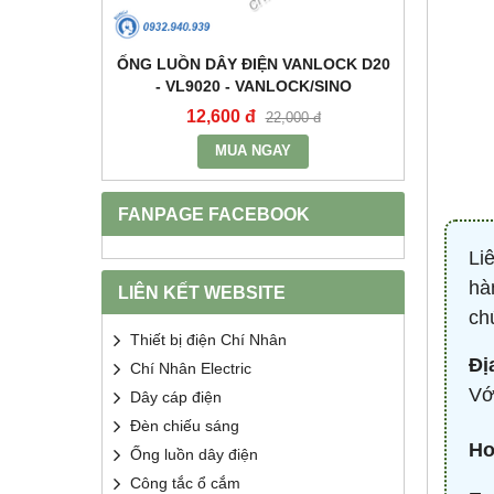
+E 16A IP67
ỐNG LUỒN DÂY ĐIỆN VANLOCK D20
TỤ BÙ 
2 - MPE
- VL9020 - VANLOCK/SINO
HDCA
12,600 đ
68
400 đ
22,000 đ
MUA NGAY
FANPAGE FACEBOOK
Li
hà
LIÊN KẾT WEBSITE
ch
Thiết bị điện Chí Nhân
Đị
Chí Nhân Electric
Vớ
Dây cáp điện
Đèn chiếu sáng
Ho
Ống luồn dây điện
Công tắc ổ cắm