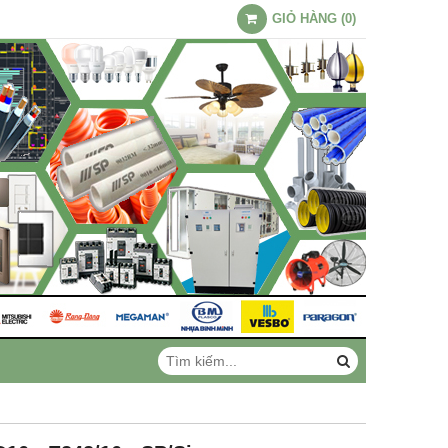
GIỎ HÀNG
(
0
)