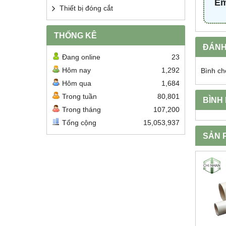
Em
Thiết bị đóng cắt
THỐNG KÊ
ĐÁNH
Đang online
23
Hôm nay
1,292
Bình ch
Hôm qua
1,684
Trong tuần
80,801
BÌNH
Trong tháng
107,200
Tổng cộng
15,053,937
SẢN 