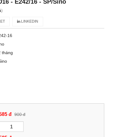
16 - E242/16 - SP/Sino
á
)
ET
LINKEDIN
242-16
no
 tháng
Sino
585 đ
900 đ