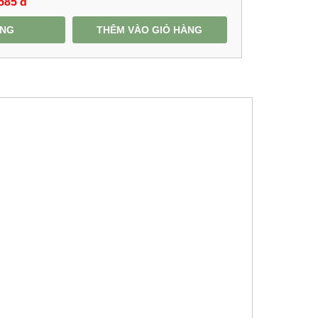
585
đ
ÀNG
THÊM VÀO GIỎ HÀNG