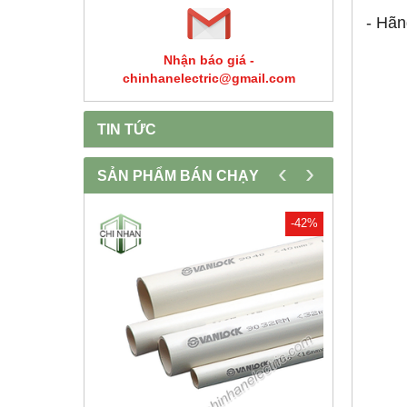
- Hãn
Nhận báo giá -
chinhanelectric@gmail.com
TIN TỨC
‹
›
SẢN PHẨM BÁN CHẠY
-30%
-42%