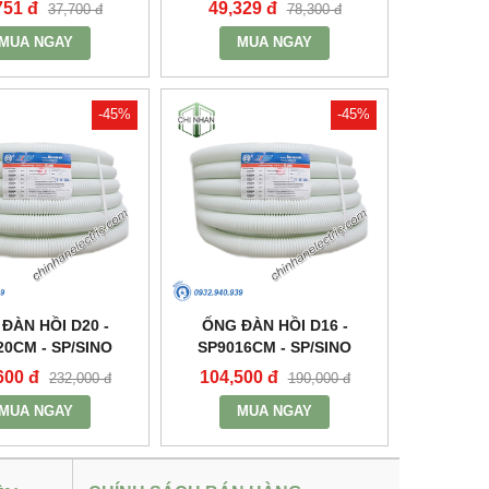
751 đ
49,329 đ
37,700 đ
78,300 đ
MUA NGAY
MUA NGAY
-45%
-45%
ĐÀN HỒI D20 -
ỐNG ĐÀN HỒI D16 -
20CM - SP/SINO
SP9016CM - SP/SINO
600 đ
104,500 đ
232,000 đ
190,000 đ
MUA NGAY
MUA NGAY