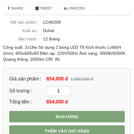
SHARE
TWEET
LINKEDIN
Mã sản phẩm :
LCA6209
Xuất xứ :
Duhal
Bảo hành :
12 tháng
Công suất: 2x19w Sử dụng 2 bóng LED T8 Kích thước LxWxH
(mm): 605x605x93 Điện áp: 220V/50Hz Ánh sáng: 3000K/6500K
Quang thông: 2000lm CRI: 85
Giá sản phẩm :
654,000 đ
1,090,000 đ
Số lượng :
Tổng tiền :
654,000
đ
MUA HÀNG
THÊM VÀO GIỎ HÀNG