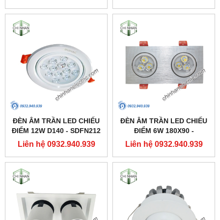
DUHAL
ĐÈN ÂM TRẦN LED CHIẾU
ĐÈN ÂM TRẦN LED CHIẾU
ĐIỂM 12W D140 - SDFN212
ĐIỂM 6W 180X90 -
- DUHAL
SDFC202 - DUHAL
Liên hệ 0932.940.939
Liên hệ 0932.940.939