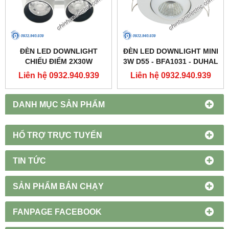
ĐÈN LED DOWNLIGHT
ĐÈN LED DOWNLIGHT MINI
CHIẾU ĐIỂM 2X30W
3W D55 - BFA1031 - DUHAL
250X137 - DFC2302 -
Liên hệ 0932.940.939
Liên hệ 0932.940.939
DUHAL
DANH MỤC SẢN PHẨM
HỔ TRỢ TRỰC TUYẾN
TIN TỨC
SẢN PHẨM BÁN CHẠY
FANPAGE FACEBOOK