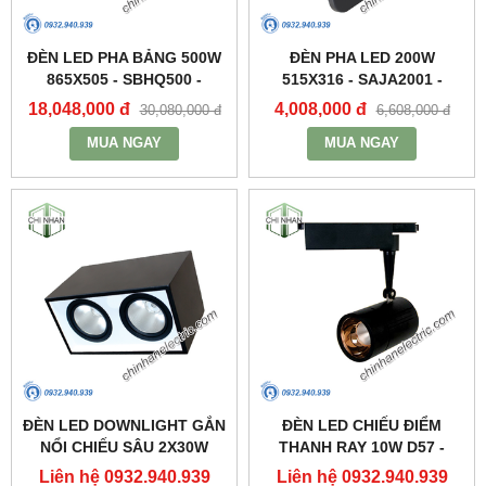
ĐÈN LED PHA BẢNG 500W
ĐÈN PHA LED 200W
865X505 - SBHQ500 -
515X316 - SAJA2001 -
DUHAL
DUHAL
18,048,000 đ
4,008,000 đ
30,080,000 đ
6,608,000 đ
MUA NGAY
MUA NGAY
ĐÈN LED DOWNLIGHT GẮN
ĐÈN LED CHIẾU ĐIỂM
NỔI CHIẾU SÂU 2X30W
THANH RAY 10W D57 -
310X160 - DFB2301 -
DIA1101 - DUHAL
Liên hệ 0932.940.939
Liên hệ 0932.940.939