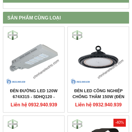
SẢN PHẨM CÙNG LOẠI
ĐÈN ĐƯỜNG LED 120W
ĐÈN LED CÔNG NGHIỆP
674X315 - SDHQ120 -
CHỐNG THẤM 150W (ĐÈN
DUHAL
HIGHBAY NHÀ XƯỞNG) -
Liên hệ 0932.940.939
Liên hệ 0932.940.939
DDB150 - DUHAL
-40%