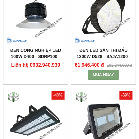
ĐÈN CÔNG NGHIỆP LED
ĐÈN LED SÂN THI ĐẤU
100W D400 - SDRP100 -
1200W D528 - SAJA1200 -
DUHAL
DUHAL
Liên hệ 0932.940.939
61,946,400 đ
103,244,000 đ
MUA NGAY
-40%
-39%