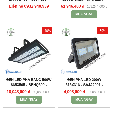
DUHAL
DUHAL
Liên hệ 0932.940.939
61,946,400 đ
103,244,000 đ
MUA NGAY
-40%
-39%
ĐÈN LED PHA BẢNG 500W
ĐÈN PHA LED 200W
865X505 - SBHQ500 -
515X316 - SAJA2001 -
DUHAL
DUHAL
18,048,000 đ
4,008,000 đ
30,080,000 đ
6,608,000 đ
MUA NGAY
MUA NGAY