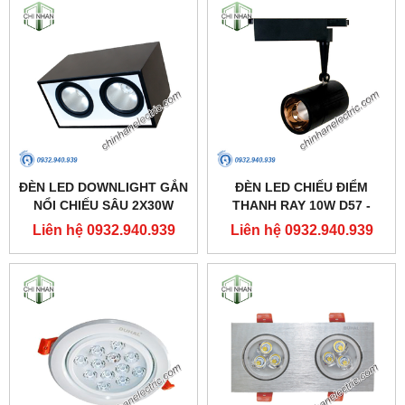
ĐÈN LED DOWNLIGHT GẮN
ĐÈN LED CHIẾU ĐIỂM
NỔI CHIẾU SÂU 2X30W
THANH RAY 10W D57 -
310X160 - DFB2301 -
DIA1101 - DUHAL
Liên hệ 0932.940.939
Liên hệ 0932.940.939
DUHAL