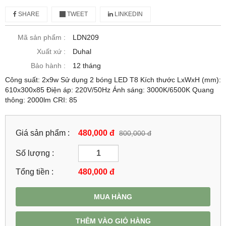
SHARE
TWEET
LINKEDIN
Mã sản phẩm :
LDN209
Xuất xứ :
Duhal
Bảo hành :
12 tháng
Công suất: 2x9w Sử dụng 2 bóng LED T8 Kích thước LxWxH (mm):
610x300x85 Điện áp: 220V/50Hz Ánh sáng: 3000K/6500K Quang
thông: 2000lm CRI: 85
Giá sản phẩm :
480,000 đ
800,000 đ
Số lượng :
Tổng tiền :
480,000
đ
MUA HÀNG
THÊM VÀO GIỎ HÀNG