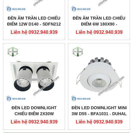
ĐÈN ÂM TRẦN LED CHIẾU
ĐÈN ÂM TRẦN LED CHIẾU
ĐIỂM 12W D140 - SDFN212
ĐIỂM 6W 180X90 -
- DUHAL
SDFC202 - DUHAL
Liên hệ 0932.940.939
Liên hệ 0932.940.939
ĐÈN LED DOWNLIGHT
ĐÈN LED DOWNLIGHT MINI
CHIẾU ĐIỂM 2X30W
3W D55 - BFA1031 - DUHAL
250X137 - DFC2302 -
Liên hệ 0932.940.939
Liên hệ 0932.940.939
DUHAL