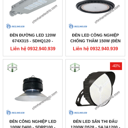
ĐÈN ĐƯỜNG LED 120W
ĐÈN LED CÔNG NGHIỆP
674X315 - SDHQ120 -
CHỐNG THẤM 150W (ĐÈN
DUHAL
HIGHBAY NHÀ XƯỞNG) -
Liên hệ 0932.940.939
Liên hệ 0932.940.939
DDB150 - DUHAL
-40%
ĐÈN CÔNG NGHIỆP LED
ĐÈN LED SÂN THI ĐẤU
100W D400 - SDRP100 -
1200W D528 - SAJA1200 -