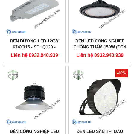
ĐÈN ĐƯỜNG LED 120W
ĐÈN LED CÔNG NGHIỆP
674X315 - SDHQ120 -
CHỐNG THẤM 150W (ĐÈN
DUHAL
HIGHBAY NHÀ XƯỞNG) -
Liên hệ 0932.940.939
Liên hệ 0932.940.939
DDB150 - DUHAL
-40%
ĐÈN CÔNG NGHIỆP LED
ĐÈN LED SÂN THI ĐẤU