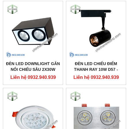
ĐÈN LED DOWNLIGHT GẮN
ĐÈN LED CHIẾU ĐIỂM
NỔI CHIẾU SÂU 2X30W
THANH RAY 10W D57 -
310X160 - DFB2301 -
DIA1101 - DUHAL
Liên hệ 0932.940.939
Liên hệ 0932.940.939
DUHAL