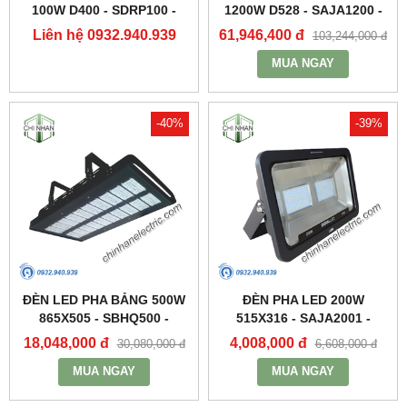
100W D400 - SDRP100 -
1200W D528 - SAJA1200 -
DUHAL
DUHAL
Liên hệ 0932.940.939
61,946,400 đ
103,244,000 đ
MUA NGAY
-40%
-39%
ĐÈN LED PHA BẢNG 500W
ĐÈN PHA LED 200W
865X505 - SBHQ500 -
515X316 - SAJA2001 -
DUHAL
DUHAL
18,048,000 đ
4,008,000 đ
30,080,000 đ
6,608,000 đ
MUA NGAY
MUA NGAY