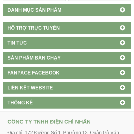
DANH MỤC SẢN PHẨM
HỔ TRỢ TRỰC TUYẾN
TIN TỨC
SẢN PHẨM BÁN CHẠY
FANPAGE FACEBOOK
LIÊN KẾT WEBSITE
THỐNG KÊ
CÔNG TY TNHH ĐIỆN CHÍ NHÂN
Địa chỉ: 172 Đường Số 1, Phường 13, Quận Gò Vấp,