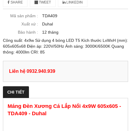
SHARE
TWEET
LINKEDIN
Mã sản phẩm :
TDA409
Xuất xứ :
Duhal
Bảo hành :
12 tháng
Công suất: 4x9w Sử dụng 4 bóng LED T5 Kích thước LxWxH (mm):
605x605x68 Điện áp: 220V/50Hz Ánh sáng: 3000K/6500K Quang
thông: 4000lm CRI: 85
Liên hệ 0932.940.939
CHI TIẾT
Máng Đèn Xương Cá Lắp Nổi 4x9W 605x605 -
TDA409 - Duhal