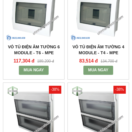
VỎ TỦ ĐIỆN ÂM TƯỜNG 6
VỎ TỦ ĐIỆN ÂM TƯỜNG 4
MODULE - T6 - MPE
MODULE - T4 - MPE
117,304 đ
83,514 đ
189,200 đ
134,700 đ
MUA NGAY
MUA NGAY
-38%
-38%