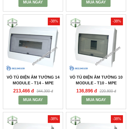
MUA NGAY
MUA NGAY
-38%
-38%
VỎ TỦ ĐIỆN ÂM TƯỜNG 14
VỎ TỦ ĐIỆN ÂM TƯỜNG 10
MODULE - T14 - MPE
MODULE - T10 - MPE
213,466 đ
136,896 đ
344,300 đ
220,800 đ
MUA NGAY
MUA NGAY
-38%
-38%