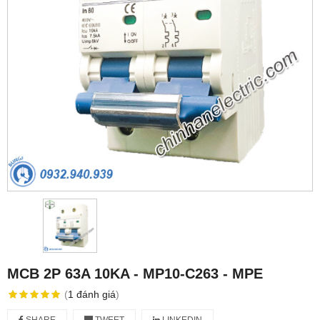
MCB 2P 63A 10KA - MP10-C263 - MPE
(
1
đánh giá
)
SHARE
TWEET
LINKEDIN