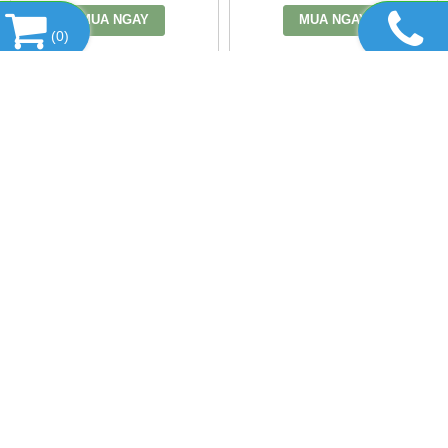
MUA NGAY
MUA NGAY
(
0
)
DANH MỤC SẢN PHẨM
HỔ TRỢ TRỰC TUYẾN
TIN TỨC
SẢN PHẨM BÁN CHẠY
FANPAGE FACEBOOK
LIÊN KẾT WEBSITE
THỐNG KÊ