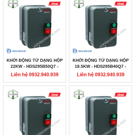
KHỞI ĐỘNG TỪ DẠNG HỘP
KHỞI ĐỘNG TỪ DẠNG HỘP
22KW - HDS295B50Q7 -
18.5KW - HDS295B40Q7 -
HIMEL
HIMEL
Liên hệ 0932.940.939
Liên hệ 0932.940.939