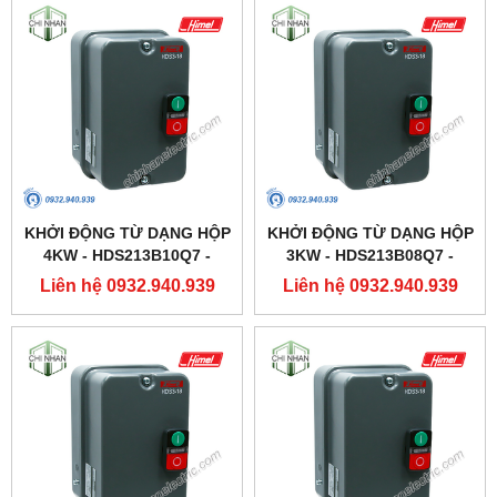
KHỞI ĐỘNG TỪ DẠNG HỘP
KHỞI ĐỘNG TỪ DẠNG HỘP
4KW - HDS213B10Q7 -
3KW - HDS213B08Q7 -
HIMEL
HIMEL
Liên hệ 0932.940.939
Liên hệ 0932.940.939