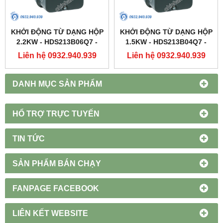
KHỞI ĐỘNG TỪ DẠNG HỘP
KHỞI ĐỘNG TỪ DẠNG HỘP
2.2KW - HDS213B06Q7 -
1.5KW - HDS213B04Q7 -
HIMEL
HIMEL
Liên hệ 0932.940.939
Liên hệ 0932.940.939
DANH MỤC SẢN PHẨM
HỔ TRỢ TRỰC TUYẾN
TIN TỨC
SẢN PHẨM BÁN CHẠY
FANPAGE FACEBOOK
LIÊN KẾT WEBSITE