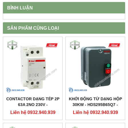
BÌNH LUẬN
SẢN PHẨM CÙNG LOẠI
CONTACTOR DẠNG TÉP 2P
KHỞI ĐỘNG TỪ DẠNG HỘP
63A 2NO 230V -
30KW - HDS295B65Q7 -
HDCH8S63220 - HIMEL
HIMEL
Liên hệ 0932.940.939
Liên hệ 0932.940.939