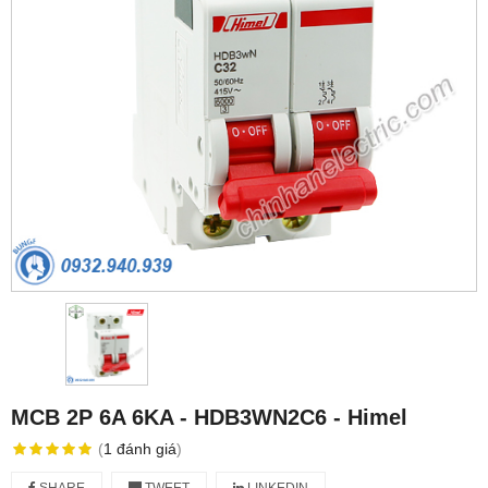
MCB 2P 6A 6KA - HDB3WN2C6 - Himel
(
1
đánh giá
)
SHARE
TWEET
LINKEDIN