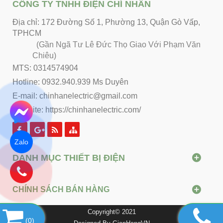
CÔNG TY TNHH ĐIỆN CHÍ NHÂN
Địa chỉ: 172 Đường Số 1, Phường 13, Quận Gò Vấp,
TPHCM
(Gần Ngã Tư Lê Đức Thọ Giao Với Phạm Văn
Chiêu)
MTS: 0314574904
Hotline: 0932.940.939 Ms Duyên
E-mail: chinhanelectric@gmail.com
Website:
https://chinhanelectric.com/
Zalo
DANH MỤC THIẾT BỊ ĐIỆN
CHÍNH SÁCH BÁN HÀNG
Copyright© 2021
(
0
)