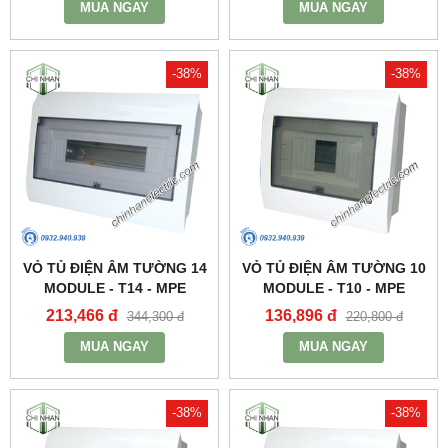
MUA NGAY
MUA NGAY
-38%
-38%
VỎ TỦ ĐIỆN ÂM TƯỜNG 14
VỎ TỦ ĐIỆN ÂM TƯỜNG 10
MODULE - T14 - MPE
MODULE - T10 - MPE
213,466 đ
136,896 đ
344,300 đ
220,800 đ
MUA NGAY
MUA NGAY
-38%
-38%