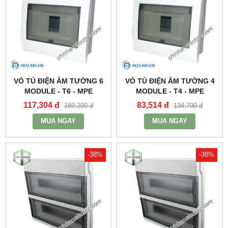
VỎ TỦ ĐIỆN ÂM TƯỜNG 6
VỎ TỦ ĐIỆN ÂM TƯỜNG 4
MODULE - T6 - MPE
MODULE - T4 - MPE
117,304 đ
83,514 đ
189,200 đ
134,700 đ
MUA NGAY
MUA NGAY
-38%
-38%