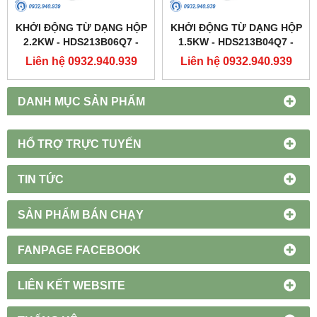
KHỞI ĐỘNG TỪ DẠNG HỘP
KHỞI ĐỘNG TỪ DẠNG HỘP
2.2KW - HDS213B06Q7 -
1.5KW - HDS213B04Q7 -
HIMEL
HIMEL
Liên hệ 0932.940.939
Liên hệ 0932.940.939
DANH MỤC SẢN PHẨM
HỔ TRỢ TRỰC TUYẾN
TIN TỨC
SẢN PHẨM BÁN CHẠY
FANPAGE FACEBOOK
LIÊN KẾT WEBSITE