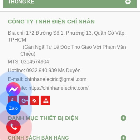
THỐNG KÊ
CÔNG TY TNHH ĐIỆN CHÍ NHÂN
Địa chỉ: 172 Đường Số 1, Phường 13, Quận Gò Vấp,
TPHCM
(Gần Ngã Tư Lê Đức Thọ Giao Với Phạm Văn
Chiêu)
MTS: 0314574904
Hotline: 0932.940.939 Ms Duyên
E-mail: chinhanelectric@gmail.com
Website:
https://chinhanelectric.com/
Zalo
DANH MỤC THIẾT BỊ ĐIỆN
CHÍNH SÁCH BÁN HÀNG