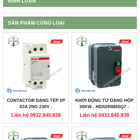
BÌNH LUẬN
SẢN PHẨM CÙNG LOẠI
CONTACTOR DẠNG TÉP 2P
KHỞI ĐỘNG TỪ DẠNG HỘP
63A 2NO 230V -
30KW - HDS295B65Q7 -
HDCH8S63220 - HIMEL
HIMEL
Liên hệ 0932.940.939
Liên hệ 0932.940.939