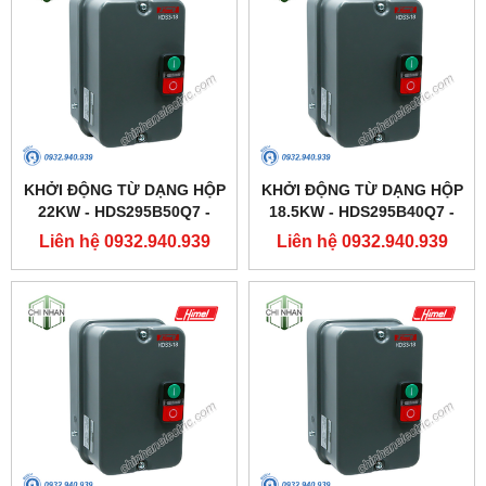
KHỞI ĐỘNG TỪ DẠNG HỘP
KHỞI ĐỘNG TỪ DẠNG HỘP
22KW - HDS295B50Q7 -
18.5KW - HDS295B40Q7 -
HIMEL
HIMEL
Liên hệ 0932.940.939
Liên hệ 0932.940.939