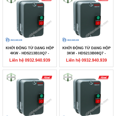
KHỞI ĐỘNG TỪ DẠNG HỘP
KHỞI ĐỘNG TỪ DẠNG HỘP
4KW - HDS213B10Q7 -
3KW - HDS213B08Q7 -
HIMEL
HIMEL
Liên hệ 0932.940.939
Liên hệ 0932.940.939