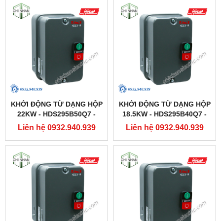
KHỞI ĐỘNG TỪ DẠNG HỘP
KHỞI ĐỘNG TỪ DẠNG HỘP
22KW - HDS295B50Q7 -
18.5KW - HDS295B40Q7 -
HIMEL
HIMEL
Liên hệ 0932.940.939
Liên hệ 0932.940.939