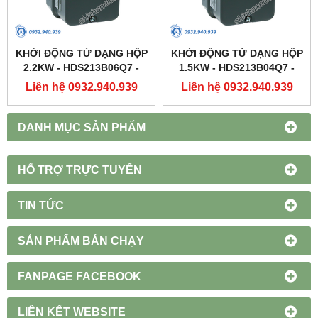
KHỞI ĐỘNG TỪ DẠNG HỘP
KHỞI ĐỘNG TỪ DẠNG HỘP
2.2KW - HDS213B06Q7 -
1.5KW - HDS213B04Q7 -
HIMEL
HIMEL
Liên hệ 0932.940.939
Liên hệ 0932.940.939
DANH MỤC SẢN PHẨM
HỔ TRỢ TRỰC TUYẾN
TIN TỨC
SẢN PHẨM BÁN CHẠY
FANPAGE FACEBOOK
LIÊN KẾT WEBSITE