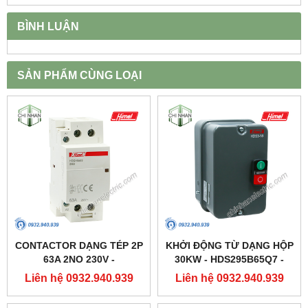
BÌNH LUẬN
SẢN PHẨM CÙNG LOẠI
CONTACTOR DẠNG TÉP 2P
KHỞI ĐỘNG TỪ DẠNG HỘP
63A 2NO 230V -
30KW - HDS295B65Q7 -
HDCH8S63220 - HIMEL
HIMEL
Liên hệ 0932.940.939
Liên hệ 0932.940.939