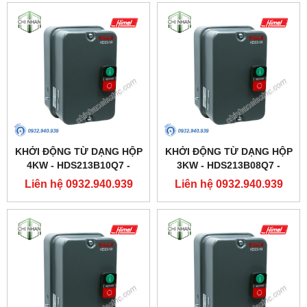
KHỞI ĐỘNG TỪ DẠNG HỘP
KHỞI ĐỘNG TỪ DẠNG HỘP
4KW - HDS213B10Q7 -
3KW - HDS213B08Q7 -
HIMEL
HIMEL
Liên hệ 0932.940.939
Liên hệ 0932.940.939