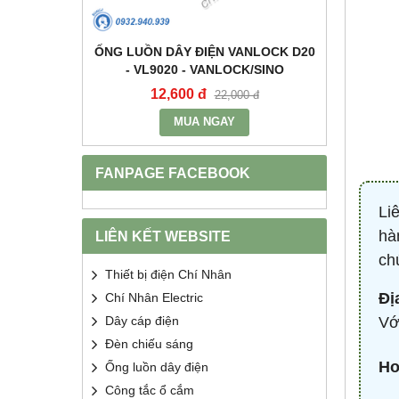
+E 16A IP67
ỐNG LUỒN DÂY ĐIỆN VANLOCK D20
TỤ BÙ 
2 - MPE
- VL9020 - VANLOCK/SINO
HDCA
12,600 đ
68
400 đ
22,000 đ
MUA NGAY
FANPAGE FACEBOOK
Li
hà
LIÊN KẾT WEBSITE
ch
Thiết bị điện Chí Nhân
Đị
Chí Nhân Electric
Vớ
Dây cáp điện
Đèn chiếu sáng
Ho
Ống luồn dây điện
Công tắc ổ cắm