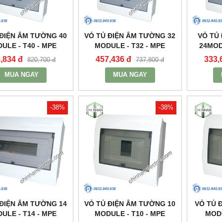
 ĐIỆN ÂM TƯỜNG 40
VỎ TỦ ĐIỆN ÂM TƯỜNG 32
VỎ TỦ
ULE - T40 - MPE
MODULE - T32 - MPE
24MOD
,834 đ
457,436 đ
333,
820,700 đ
737,800 đ
MUA NGAY
MUA NGAY
-38%
-38%
 ĐIỆN ÂM TƯỜNG 14
VỎ TỦ ĐIỆN ÂM TƯỜNG 10
VỎ TỦ 
ULE - T14 - MPE
MODULE - T10 - MPE
MODU