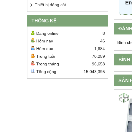
Em
Thiết bị đóng cắt
THỐNG KÊ
ĐÁNH
Đang online
8
Hôm nay
46
Bình ch
Hôm qua
1,684
Trong tuần
70,259
BÌNH
Trong tháng
96,658
Tổng cộng
15,043,395
SẢN 