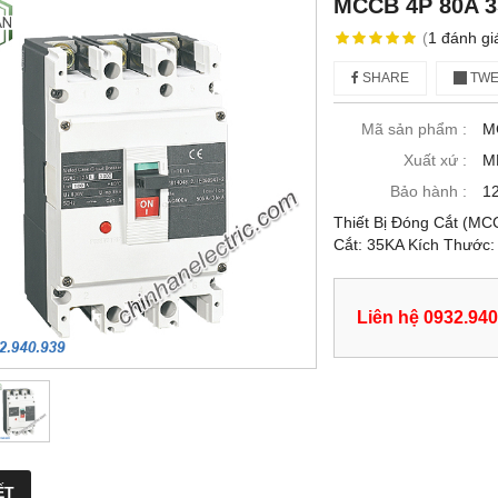
MCCB 4P 80A 3
(
1
đánh gi
SHARE
TWE
Mã sản phẩm :
M
Xuất xứ :
M
Bảo hành :
12
Thiết Bị Đóng Cắt (M
Cắt: 35KA Kích Thướ
Liên hệ 0932.940
ẾT