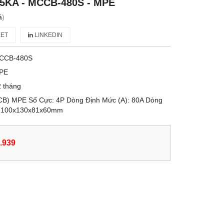
5KA - MCCB-480S - MPE
á
)
ET
LINKEDIN
CCB-480S
PE
 tháng
CCB) MPE Số Cực: 4P Dòng Định Mức (A): 80A Dòng
c: 100x130x81x60mm
.939