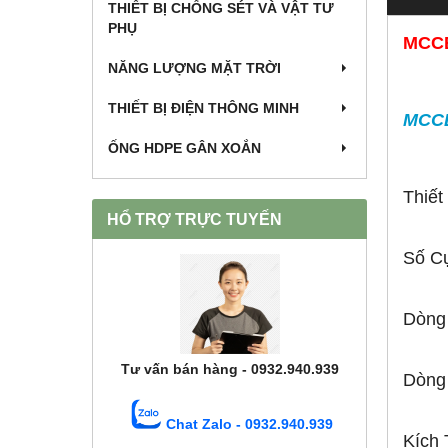
THIẾT BỊ CHỐNG SÉT VÀ VẬT TƯ
PHỤ
MCCB
NĂNG LƯỢNG MẶT TRỜI
THIẾT BỊ ĐIỆN THÔNG MINH
MCCB
ỐNG HDPE GÂN XOẮN
Thiế
HỔ TRỢ TRỰC TUYẾN
Số C
Dòng 
Tư vấn bán hàng - 0932.940.939
Dòng
Chat Zalo - 0932.940.939
Kích