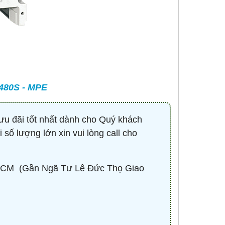
-
CONTACTOR 3P 40A 18.5KW ( KHỞI
BÓNG LED HIGHBAY 
ĐỘNG TỪ ) - HDC34011M7 - HIMEL
100W - HBV2-1
Liên hệ 0932.940.939
670,530 đ
1,
MUA NG
480S - MPE
ưu đãi tốt nhất dành cho Q
uý khách
 số lượng lớn xin vui lòng call cho
CM ​ (Gần Ngã Tư Lê Đức Thọ Giao