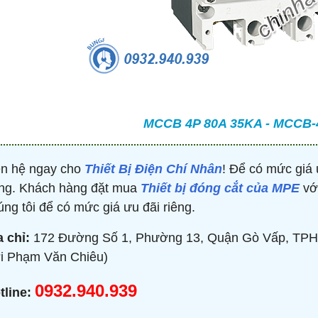
TRÒN 20KVAR 3P 450V -
BỘ ĐIỀU KHIỂN TỤ BÙ 380V 4 CẤP 
P304500203 - HIMEL
HJKL5CQ4S - HIMEL
2,000 đ
876,645 đ
1,479,000 đ
1,759,000 đ
MUA NGAY
MUA NGAY
MCCB 4P 80A 35KA - MCCB-
ên hệ ngay cho
Thiết Bị Điện Chí Nhân
! Để có mức giá 
ng. Khách hàng đặt mua
Thiết bị đóng cắt của MPE
với
úng tôi để có mức giá ưu đãi riêng.
a chỉ:
172 Đường Số 1, Phường 13, Quận Gò Vấp, TPH
i Phạm Văn Chiêu)
0932.940.939
tline: