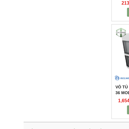
213
VỎ TỦ
36 MO
1,65