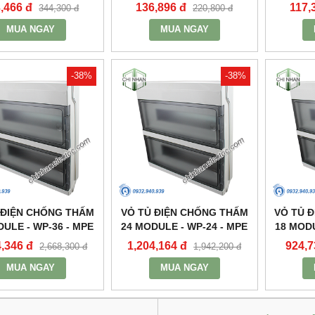
,466 đ
136,896 đ
117,
344,300 đ
220,800 đ
MUA NGAY
MUA NGAY
-38%
-38%
 ĐIỆN CHỐNG THẤM
VỎ TỦ ĐIỆN CHỐNG THẤM
VỎ TỦ 
DULE - WP-36 - MPE
24 MODULE - WP-24 - MPE
18 MODU
4,346 đ
1,204,164 đ
924,7
2,668,300 đ
1,942,200 đ
MUA NGAY
MUA NGAY