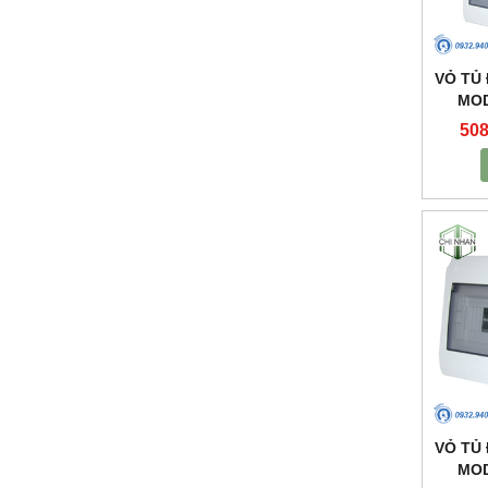
VỎ TỦ
MOD
508
VỎ TỦ
MOD