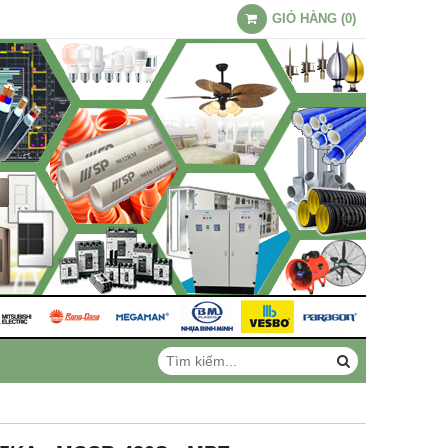
GIỎ HÀNG
(
0
)