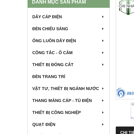
DANH MỤC SẢN PHẨM
DÂY CÁP ĐIỆN
ĐÈN CHIẾU SÁNG
ỐNG LUỒN DÂY ĐIỆN
CÔNG TẮC - Ổ CẮM
THIẾT BỊ ĐÓNG CẮT
ĐÈN TRANG TRÍ
VẬT TƯ, THIẾT BỊ NGÀNH NƯỚC
THANG MÁNG CÁP - TỦ ĐIỆN
THIẾT BỊ CÔNG NGHIỆP
QUẠT ĐIỆN
CHI TI