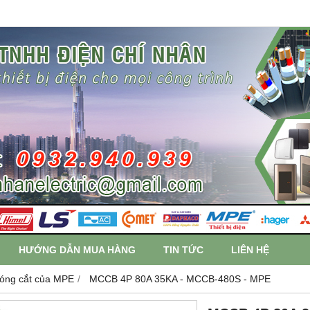
HƯỚNG DẪN MUA HÀNG
TIN TỨC
LIÊN HỆ
 đóng cắt của MPE
MCCB 4P 80A 35KA - MCCB-480S - MPE