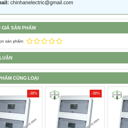
ail:
chinhanelectric@gmail.com
 GIÁ SẢN PHẨM
ọn sản phẩm:
 LUẬN
PHẨM CÙNG LOẠI
-38%
-38%