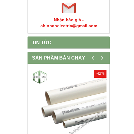
Nhận báo giá -
chinhanelectric@gmail.com
TIN TỨC
‹
›
SẢN PHẨM BÁN CHẠY
-30%
-42%