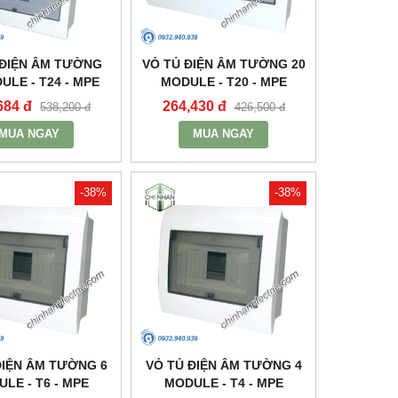
 ĐIỆN ÂM TƯỜNG
VỎ TỦ ĐIỆN ÂM TƯỜNG 20
ULE - T24 - MPE
MODULE - T20 - MPE
684 đ
264,430 đ
538,200 đ
426,500 đ
MUA NGAY
MUA NGAY
-38%
-38%
ĐIỆN ÂM TƯỜNG 6
VỎ TỦ ĐIỆN ÂM TƯỜNG 4
LE - T6 - MPE
MODULE - T4 - MPE