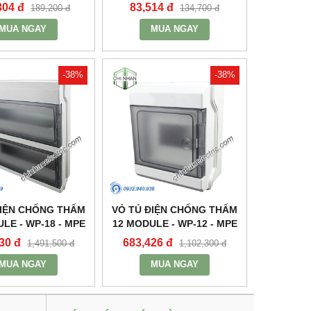
304 đ
83,514 đ
189,200 đ
134,700 đ
MUA NGAY
MUA NGAY
-38%
-38%
ĐIỆN CHỐNG THẤM
VỎ TỦ ĐIỆN CHỐNG THẤM
LE - WP-18 - MPE
12 MODULE - WP-12 - MPE
30 đ
683,426 đ
1,491,500 đ
1,102,300 đ
MUA NGAY
MUA NGAY