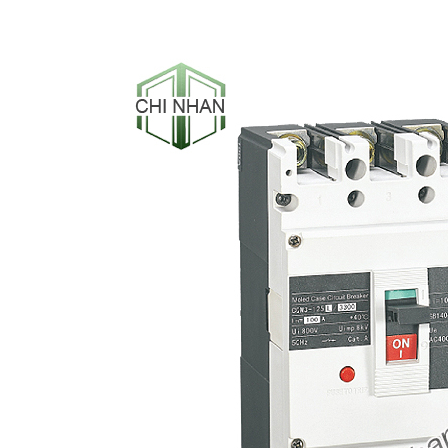
-53%
-50%