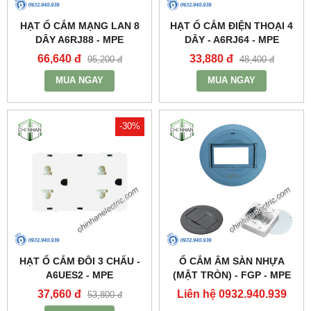
HẠT Ổ CẮM MẠNG LAN 8
HẠT Ổ CẮM ĐIỆN THOẠI 4
DÂY A6RJ88 - MPE
DÂY - A6RJ64 - MPE
66,640 đ
33,880 đ
95,200 đ
48,400 đ
MUA NGAY
MUA NGAY
-30%
HẠT Ổ CẮM ĐÔI 3 CHẤU -
Ổ CẮM ÂM SÀN NHỰA
A6UES2 - MPE
(MẶT TRÒN) - FGP - MPE
37,660 đ
Liên hệ 0932.940.939
53,800 đ