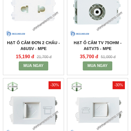
HẠT Ổ CẮM ĐƠN 2 CHẤU -
HẠT Ổ CẮM TV 75OHM -
A6USV - MPE
A6TV75 - MPE
15,190 đ
35,700 đ
21,700 đ
51,000 đ
MUA NGAY
MUA NGAY
-30%
-30%