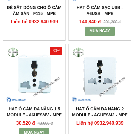
ĐẾ SẮT DÒNG CHO Ổ CẮM
HẠT Ổ CẮM SẠC USB -
ÂM SÀN - F115 - MPE
A6USB - MPE
Liên hệ 0932.940.939
140,840 đ
201,200 đ
MUA NGAY
-30%
HẠT Ổ CẮM ĐA NĂNG 1.5
HẠT Ổ CẮM ĐA NĂNG 2
MODULE - A6UESMV - MPE
MODULE - AGUESM2 - MPE
30,520 đ
Liên hệ 0932.940.939
43,600 đ
MUA NGAY