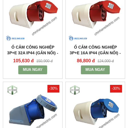
Ổ CẮM CÔNG NGHIỆP
Ổ CẮM CÔNG NGHIỆP
3P+E 32A IP44 (GẮN NỔI) -
3P+E 16A IP44 (GẮN NỔI) -
MPN124 - MPE
MPN114 - MPE
105,630 đ
86,800 đ
150,900 đ
124,000 đ
MUA NGAY
MUA NGAY
-30%
-30%