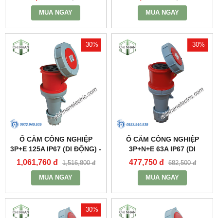
MUA NGAY
MUA NGAY
-30%
-30%
Ổ CẮM CÔNG NGHIỆP
Ổ CẮM CÔNG NGHIỆP
3P+E 125A IP67 (DI ĐỘNG) -
3P+N+E 63A IP67 (DI
MPN2442 - MPE
ĐỘNG) - MPN2352 - MPE
1,061,760 đ
477,750 đ
1,516,800 đ
682,500 đ
MUA NGAY
MUA NGAY
-30%