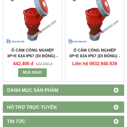
Ổ CẮM CÔNG NGHIỆP
Ổ CẮM CÔNG NGHIỆP
3P+E 63A IP67 (DI ĐỘNG) -
3P+E 63A IP67 (DI ĐỘNG) -
MPN2342 - MPE
MPN2342 - MPE
442,400 đ
Liên hệ 0932.940.939
632,000 đ
MUA NGAY
DANH MỤC SẢN PHẨM
HỔ TRỢ TRỰC TUYẾN
TIN TỨC