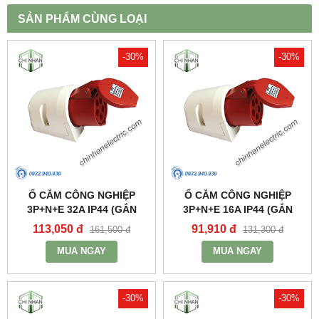
SẢN PHẨM CÙNG LOẠI
-30%
-30%
Ổ CẮM CÔNG NGHIỆP
Ổ CẮM CÔNG NGHIỆP
3P+N+E 32A IP44 (GẮN
3P+N+E 16A IP44 (GẮN
NỔI) - MPN125 - MPE
NỔI) - MPN115 - MPE
113,050 đ
91,910 đ
161,500 đ
131,300 đ
MUA NGAY
MUA NGAY
-30%
-30%