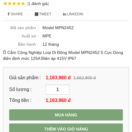
(
1
đánh giá
)
SHARE
TWEET
LINKEDIN
Mã sản phẩm :
Model MPN2452
Xuất xứ :
MPE
Bảo hành :
12 tháng
Ổ Cắm Công Nghiệp Loại Di Động Model MPN2452 5 Cực Dòng
điện định mức 125A Điện áp 415V IP67
Giá sản phẩm :
1,163,960 đ
1,662,800 đ
Số lượng :
Tổng tiền :
1,163,960
đ
MUA HÀNG
THÊM VÀO GIỎ HÀNG