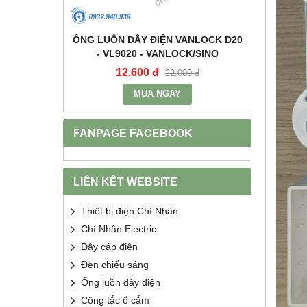
+E 16A IP67
ỐNG LUỒN DÂY ĐIỆN VANLOCK D20
TỤ BÙ 
2 - MPE
- VL9020 - VANLOCK/SINO
HDCA
12,600 đ
68
400 đ
22,000 đ
MUA NGAY
FANPAGE FACEBOOK
LIÊN KẾT WEBSITE
Thiết bị điện Chí Nhân
Chí Nhân Electric
Dây cáp điện
Đèn chiếu sáng
Ống luồn dây điện
Công tắc ổ cắm