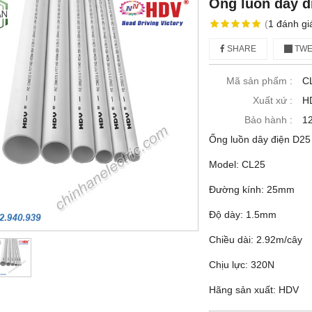
Ống luồn dây đ
(
1
đánh gi
SHARE
TWE
Mã sản phẩm :
C
Xuất xứ :
H
Bảo hành :
12
Ống luồn dây điện D2
Model: CL25
Đường kính: 25mm
Độ dày: 1.5mm
Chiều dài: 2.92m/cây
Chịu lực: 320N
Hãng sản xuất: HDV