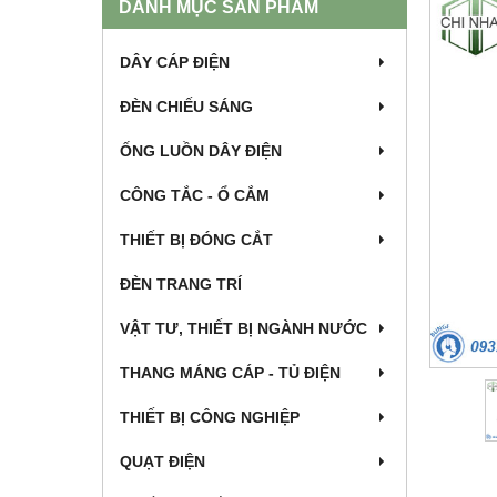
DANH MỤC SẢN PHẨM
DÂY CÁP ĐIỆN
ĐÈN CHIẾU SÁNG
ỐNG LUỒN DÂY ĐIỆN
CÔNG TẮC - Ổ CẮM
THIẾT BỊ ĐÓNG CẮT
ĐÈN TRANG TRÍ
VẬT TƯ, THIẾT BỊ NGÀNH NƯỚC
THANG MÁNG CÁP - TỦ ĐIỆN
THIẾT BỊ CÔNG NGHIỆP
QUẠT ĐIỆN