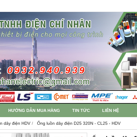
HƯỚNG DẪN MUA HÀNG
TIN TỨC
LIÊN HỆ
n dây điện HDV
Ống luồn dây điện D25 320N - CL25 - HDV