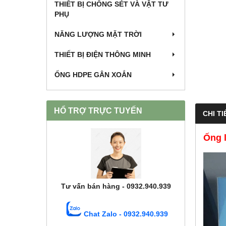
THIẾT BỊ CHỐNG SÉT VÀ VẬT TƯ
PHỤ
NĂNG LƯỢNG MẶT TRỜI
THIẾT BỊ ĐIỆN THÔNG MINH
ỐNG HDPE GÂN XOẮN
HỔ TRỢ TRỰC TUYẾN
CHI TI
Ống 
Tư vấn bán hàng - 0932.940.939
Chat Zalo - 0932.940.939