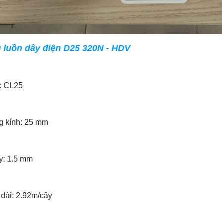
g luồn dây điện D25 320N - HDV
: CL25
 kính: 25 mm
y: 1.5 mm
dài: 2.92m/cây