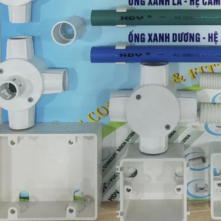
TRÒN 20KVAR 3P 450V -
BỘ ĐIỀU KHIỂN TỤ BÙ 380V 4 CẤP 
P304500203 - HIMEL
HJKL5CQ4S - HIMEL
2,000 đ
876,645 đ
1,479,000 đ
1,759,000 đ
MUA NGAY
MUA NGAY