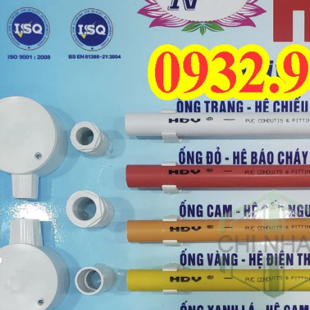
-53%
-50%