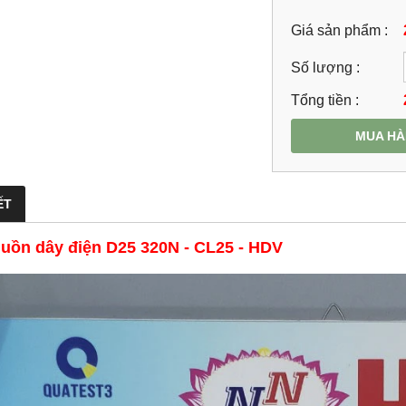
Giá sản phẩm :
Số lượng :
Tổng tiền :
MUA H
ẾT
luồn dây điện D25 320N - CL25 - HDV