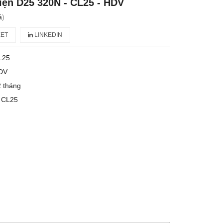
iện D25 320N - CL25 - HDV
á
)
ET
LINKEDIN
L25
DV
 tháng
5 CL25