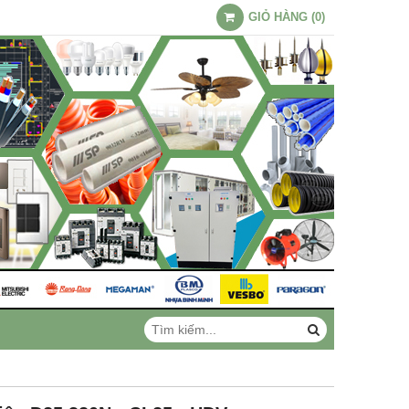
GIỎ HÀNG
(
0
)