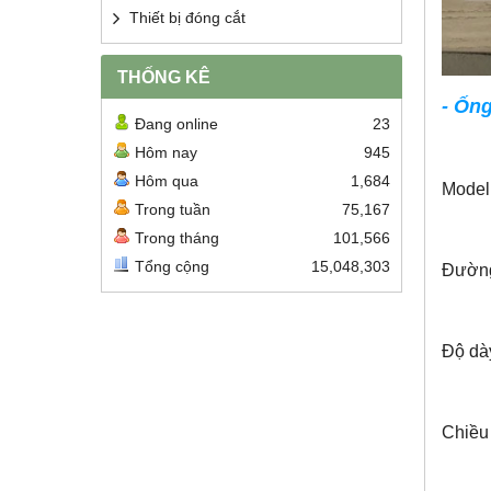
Thiết bị đóng cắt
THỐNG KÊ
- Ốn
Đang online
23
Hôm nay
945
Hôm qua
1,684
Model
Trong tuần
75,167
Trong tháng
101,566
Tổng cộng
15,048,303
Đường
Độ dà
Chiều 