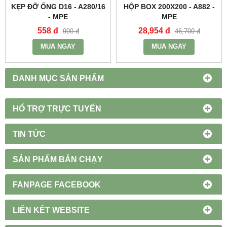
KẸP ĐỠ ỐNG D16 - A280/16
HỘP BOX 200X200 - A882 -
- MPE
MPE
558 đ
28,954 đ
900 đ
46,700 đ
MUA NGAY
MUA NGAY
DANH MỤC SẢN PHẨM
HỔ TRỢ TRỰC TUYẾN
TIN TỨC
SẢN PHẨM BÁN CHẠY
FANPAGE FACEBOOK
LIÊN KẾT WEBSITE