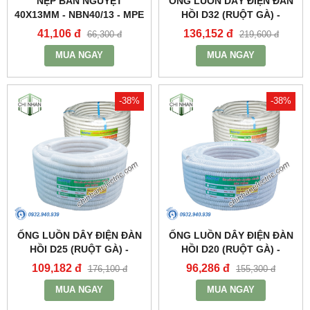
NẸP BÁN NGUYỆT
ỐNG LUỒN DÂY ĐIỆN ĐÀN
40X13MM - NBN40/13 - MPE
HỒI D32 (RUỘT GÀ) -
A9032CT - MPE
41,106 đ
136,152 đ
66,300 đ
219,600 đ
MUA NGAY
MUA NGAY
-38%
-38%
ỐNG LUỒN DÂY ĐIỆN ĐÀN
ỐNG LUỒN DÂY ĐIỆN ĐÀN
HỒI D25 (RUỘT GÀ) -
HỒI D20 (RUỘT GÀ) -
A9025CT - MPE
A9020CT - MPE
109,182 đ
96,286 đ
176,100 đ
155,300 đ
MUA NGAY
MUA NGAY