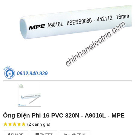
Ống Điện Phi 16 PVC 320N - A9016L - MPE
(
2
đánh giá
)
SHARE
TWEET
LINKEDIN