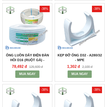
-38%
-38%
ỐNG LUỒN DÂY ĐIỆN ĐÀN
KẸP ĐỠ ỐNG D32 - A280/32
HỒI D16 (RUỘT GÀ) -
- MPE
A9016CT - MPE
78,492 đ
1,302 đ
126,600 đ
2,100 đ
MUA NGAY
MUA NGAY
-38%
-38%