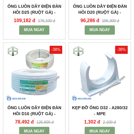
ỐNG LUỒN DÂY ĐIỆN ĐÀN
ỐNG LUỒN DÂY ĐIỆN ĐÀN
HỒI D25 (RUỘT GÀ) -
HỒI D20 (RUỘT GÀ) -
A9025CT - MPE
A9020CT - MPE
109,182 đ
96,286 đ
176,100 đ
155,300 đ
MUA NGAY
MUA NGAY
-38%
-38%
ỐNG LUỒN DÂY ĐIỆN ĐÀN
KẸP ĐỠ ỐNG D32 - A280/32
HỒI D16 (RUỘT GÀ) -
- MPE
A9016CT - MPE
78,492 đ
1,302 đ
126,600 đ
2,100 đ
MUA NGAY
MUA NGAY