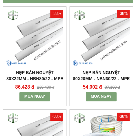
-38%
-38%
NẸP BÁN NGUYỆT
NẸP BÁN NGUYỆT
80X22MM - NBN80/22 - MPE
60X20MM - NBN60/22 - MPE
86,428 đ
54,002 đ
139,400 đ
87,100 đ
MUA NGAY
MUA NGAY
-38%
-38%