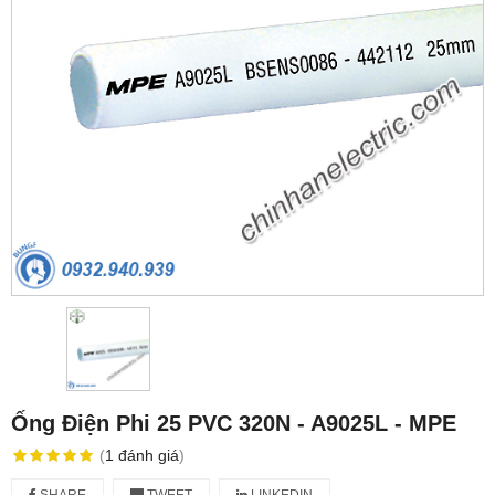
Ống Điện Phi 25 PVC 320N - A9025L - MPE
(
1
đánh giá
)
SHARE
TWEET
LINKEDIN