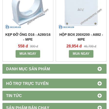
KẸP ĐỠ ỐNG D16 - A280/16
HỘP BOX 200X200 - A882 -
- MPE
MPE
558 đ
28,954 đ
900 đ
46,700 đ
MUA NGAY
MUA NGAY
DANH MỤC SẢN PHẨM
HỔ TRỢ TRỰC TUYẾN
TIN TỨC
SẢN PHẨM BÁN CHẠY