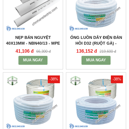
NẸP BÁN NGUYỆT
ỐNG LUỒN DÂY ĐIỆN ĐÀN
40X13MM - NBN40/13 - MPE
HỒI D32 (RUỘT GÀ) -
A9032CT - MPE
41,106 đ
136,152 đ
66,300 đ
219,600 đ
MUA NGAY
MUA NGAY
-38%
-38%