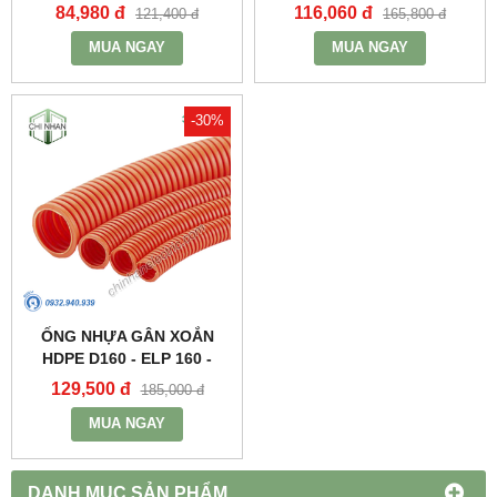
SANTO
SANTO
84,980 đ
116,060 đ
121,400 đ
165,800 đ
MUA NGAY
MUA NGAY
-30%
ỐNG NHỰA GÂN XOẮN
HDPE D160 - ELP 160 -
SANTO
129,500 đ
185,000 đ
MUA NGAY
DANH MỤC SẢN PHẨM