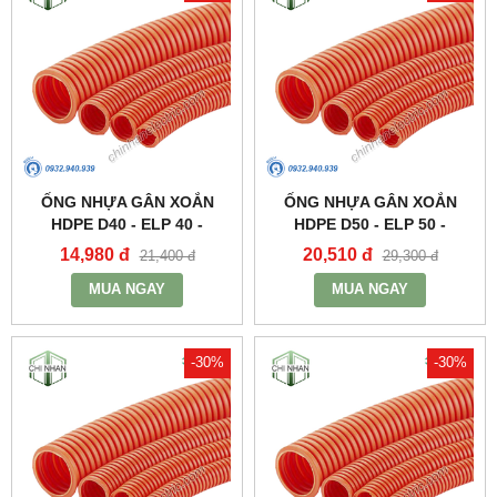
ỐNG NHỰA GÂN XOẮN
ỐNG NHỰA GÂN XOẮN
HDPE D40 - ELP 40 -
HDPE D50 - ELP 50 -
SANTO
SANTO
14,980 đ
20,510 đ
21,400 đ
29,300 đ
MUA NGAY
MUA NGAY
-30%
-30%