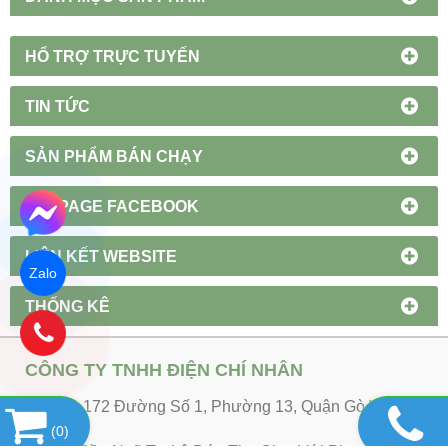
HỔ TRỢ TRỰC TUYẾN
TIN TỨC
SẢN PHẨM BÁN CHẠY
FANPAGE FACEBOOK
LIÊN KẾT WEBSITE
Zalo
THỐNG KÊ
CÔNG TY TNHH ĐIỆN CHÍ NHÂN
Địa chỉ: 172 Đường Số 1, Phường 13, Quận Gò Vấp,
TPHCM
(
0
)