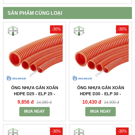
SẢN PHẨM CÙNG LOẠI
-30%
-30%
ỐNG NHỰA GÂN XOẮN
ỐNG NHỰA GÂN XOẮN
HDPE D25 - ELP 25 -
HDPE D30 - ELP 30 -
SANTO
SANTO
9,856 đ
10,430 đ
14,080 đ
14,900 đ
MUA NGAY
MUA NGAY
-30%
-30%