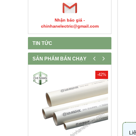
Nhận báo giá -
chinhanelectric@gmail.com
TIN TỨC
‹
›
SẢN PHẨM BÁN CHẠY
-30%
-42%
Li