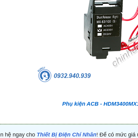
-53%
-50%
Phụ kiện ACB - HDM3400MX1
ên hệ ngay cho
Thiết Bị Điện Chí Nhân
! Để có mức giá 