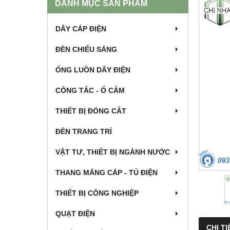
DANH MỤC SẢN PHẨM
DÂY CÁP ĐIỆN
ĐÈN CHIẾU SÁNG
ỐNG LUỒN DÂY ĐIỆN
CÔNG TẮC - Ổ CẮM
THIẾT BỊ ĐÓNG CẮT
ĐÈN TRANG TRÍ
VẬT TƯ, THIẾT BỊ NGÀNH NƯỚC
THANG MÁNG CÁP - TỦ ĐIỆN
THIẾT BỊ CÔNG NGHIỆP
QUẠT ĐIỆN
CHI TI