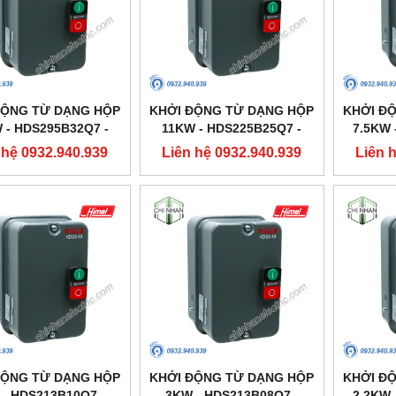
ĐỘNG TỪ DẠNG HỘP
KHỞI ĐỘNG TỪ DẠNG HỘP
KHỞI Đ
 - HDS295B32Q7 -
11KW - HDS225B25Q7 -
7.5KW 
HIMEL
HIMEL
 hệ 0932.940.939
Liên hệ 0932.940.939
Liên 
ĐỘNG TỪ DẠNG HỘP
KHỞI ĐỘNG TỪ DẠNG HỘP
KHỞI Đ
- HDS213B10Q7 -
3KW - HDS213B08Q7 -
2.2KW 