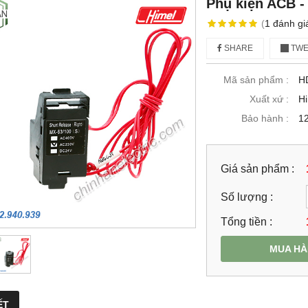
Phụ kiện ACB 
(
1
đánh gi
SHARE
TWE
Mã sản phẩm :
H
Xuất xứ :
H
Bảo hành :
12
Giá sản phẩm :
Số lượng :
Tổng tiền :
MUA H
ẾT