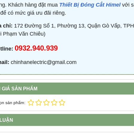
ng. Khách hàng đặt mua
Thiết Bị Đóng Cắt Himel
với s
i để có mức giá ưu đãi riêng.
TRÒN 20KVAR 3P 450V -
BỘ ĐIỀU KHIỂN TỤ BÙ 380V 4 CẤP 
P304500203 - HIMEL
HJKL5CQ4S - HIMEL
a chỉ:
172 Đường Số 1, Phường 13, Quận Gò Vấp, TPH
2,000 đ
876,645 đ
1,479,000 đ
1,759,000 đ
i Phạm Văn Chiêu)
MUA NGAY
MUA NGAY
0932.940.939
tline:
ail:
chinhanelectric@gmail.com
 GIÁ SẢN PHẨM
ọn sản phẩm:
 LUẬN