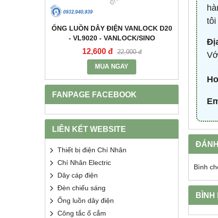
hà
tô
+E 16A IP67
ỐNG LUỒN DÂY ĐIỆN VANLOCK D20
TỤ BÙ 
2 - MPE
- VL9020 - VANLOCK/SINO
HDCA
Đị
12,600 đ
68
400 đ
22,000 đ
Vớ
MUA NGAY
Ho
FANPAGE FACEBOOK
Em
LIÊN KẾT WEBSITE
ĐÁNH
Thiết bị điện Chí Nhân
Chí Nhân Electric
Bình ch
Dây cáp điện
Đèn chiếu sáng
BÌNH
Ống luồn dây điện
Công tắc ổ cắm