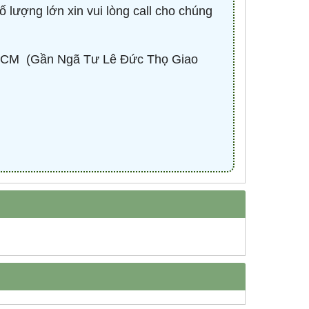
ố lượng lớn xin vui lòng call cho chúng
-
CONTACTOR 3P 40A 18.5KW ( KHỞI
BÓNG LED HIGHBAY 
ĐỘNG TỪ ) - HDC34011M7 - HIMEL
100W - HBV2-1
CM ​ (Gần Ngã Tư Lê Đức Thọ Giao
Liên hệ 0932.940.939
670,530 đ
1,
MUA NG