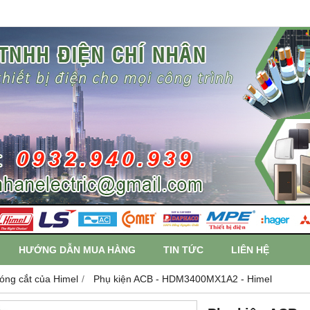
HƯỚNG DẪN MUA HÀNG
TIN TỨC
LIÊN HỆ
đóng cắt của Himel
Phụ kiện ACB - HDM3400MX1A2 - Himel