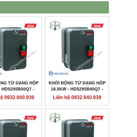
ỘNG TỪ DẠNG HỘP
KHỞI ĐỘNG TỪ DẠNG HỘP
- HDS295B50Q7 -
18.5KW - HDS295B40Q7 -
HIMEL
HIMEL
hệ 0932.940.939
Liên hệ 0932.940.939