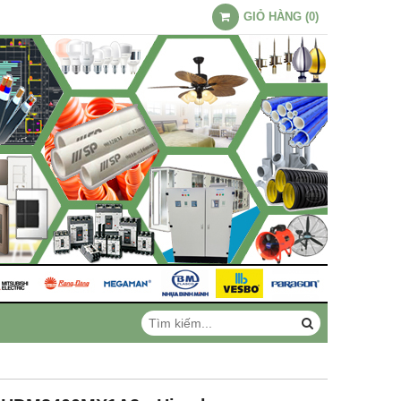
GIỎ HÀNG
(
0
)