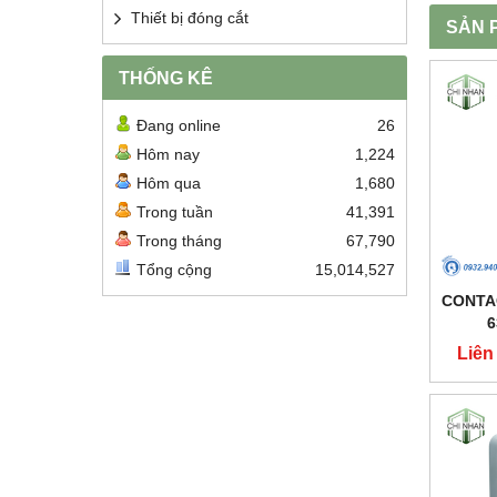
Thiết bị đóng cắt
SẢN 
THỐNG KÊ
Đang online
26
Hôm nay
1,224
Hôm qua
1,680
Trong tuần
41,391
Trong tháng
67,790
Tổng cộng
15,014,527
CONTA
6
HDCH
Liên