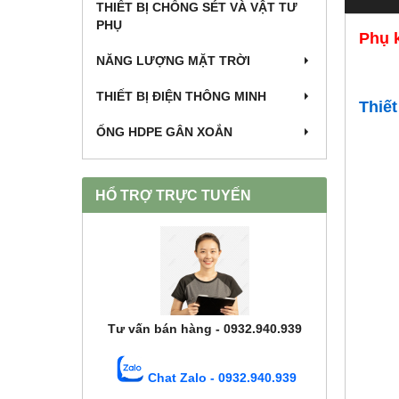
THIẾT BỊ CHỐNG SÉT VÀ VẬT TƯ
PHỤ
Phụ 
NĂNG LƯỢNG MẶT TRỜI
THIẾT BỊ ĐIỆN THÔNG MINH
Thiế
ỐNG HDPE GÂN XOẮN
HỔ TRỢ TRỰC TUYẾN
Tư vấn bán hàng - 0932.940.939
Chat Zalo - 0932.940.939