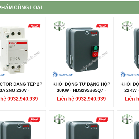
PHẨM CÙNG LOẠI
CTOR DẠNG TÉP 2P
KHỞI ĐỘNG TỪ DẠNG HỘP
KHỞI Đ
3A 2NO 230V -
30KW - HDS295B65Q7 -
22KW 
8S63220 - HIMEL
HIMEL
 hệ 0932.940.939
Liên hệ 0932.940.939
Liên 