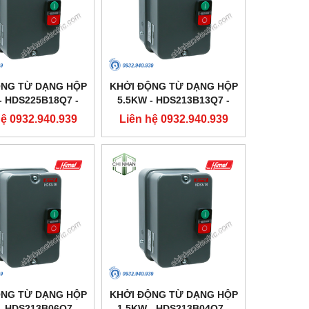
ỘNG TỪ DẠNG HỘP
KHỞI ĐỘNG TỪ DẠNG HỘP
- HDS225B18Q7 -
5.5KW - HDS213B13Q7 -
HIMEL
HIMEL
hệ 0932.940.939
Liên hệ 0932.940.939
ỘNG TỪ DẠNG HỘP
KHỞI ĐỘNG TỪ DẠNG HỘP
- HDS213B06Q7 -
1.5KW - HDS213B04Q7 -