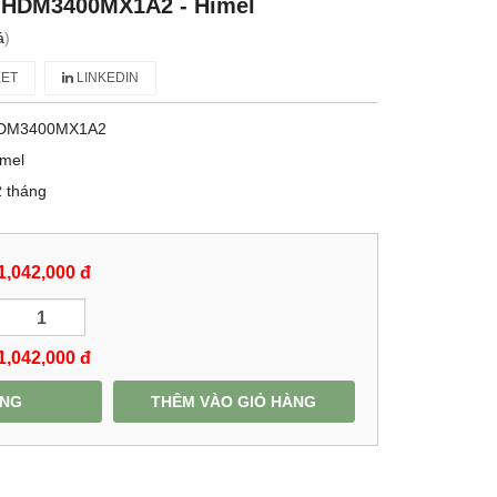
- HDM3400MX1A2 - Himel
á
)
ET
LINKEDIN
DM3400MX1A2
imel
 tháng
1,042,000 đ
1,042,000
đ
ÀNG
THÊM VÀO GIỎ HÀNG