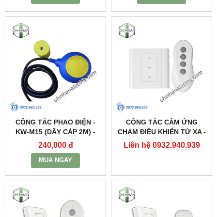
CÔNG TẮC PHAO ĐIỆN -
CÔNG TẮC CẢM ỨNG
KW-M15 (DÂY CÁP 2M) -
CHẠM ĐIỀU KHIỂN TỪ XA -
KAWASAN
DK3S(3 KÊNH) - KAWASAN
240,000 đ
Liên hệ 0932.940.939
MUA NGAY