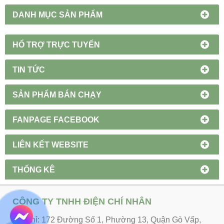
DANH MỤC SẢN PHẨM
HỔ TRỢ TRỰC TUYẾN
TIN TỨC
SẢN PHẨM BÁN CHẠY
FANPAGE FACEBOOK
LIÊN KẾT WEBSITE
THỐNG KÊ
CÔNG TY TNHH ĐIỆN CHÍ NHÂN
Địa chỉ: 172 Đường Số 1, Phường 13, Quận Gò Vấp,