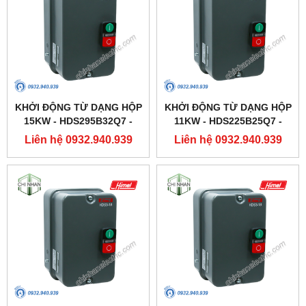
KHỞI ĐỘNG TỪ DẠNG HỘP
KHỞI ĐỘNG TỪ DẠNG HỘP
15KW - HDS295B32Q7 -
11KW - HDS225B25Q7 -
HIMEL
HIMEL
Liên hệ 0932.940.939
Liên hệ 0932.940.939