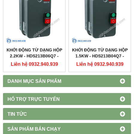
KHỞI ĐỘNG TỪ DẠNG HỘP
KHỞI ĐỘNG TỪ DẠNG HỘP
2.2KW - HDS213B06Q7 -
1.5KW - HDS213B04Q7 -
HIMEL
HIMEL
Liên hệ 0932.940.939
Liên hệ 0932.940.939
DANH MỤC SẢN PHẨM
HỔ TRỢ TRỰC TUYẾN
TIN TỨC
SẢN PHẨM BÁN CHẠY