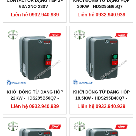
CONTACTOR DẠNG TÉP 2P
KHỞI ĐỘNG TỪ DẠNG HỘP
63A 2NO 230V -
30KW - HDS295B65Q7 -
HDCH8S63220 - HIMEL
HIMEL
Liên hệ 0932.940.939
Liên hệ 0932.940.939
KHỞI ĐỘNG TỪ DẠNG HỘP
KHỞI ĐỘNG TỪ DẠNG HỘP
22KW - HDS295B50Q7 -
18.5KW - HDS295B40Q7 -
HIMEL
HIMEL
Liên hệ 0932.940.939
Liên hệ 0932.940.939