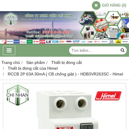
GIỎ HÀNG
(
0
)
Trang chủ
Sản phẩm
Thiết bị đóng cắt
Thiết bị đóng cắt của Himel
RCCB 2P 63A 30mA ( CB chống giật ) - HDB3VR263SC - Himel