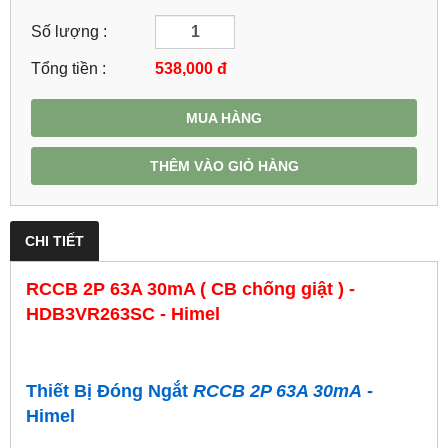
Số lượng :
Tổng tiền :
538,000
đ
MUA HÀNG
THÊM VÀO GIỎ HÀNG
CHI TIẾT
RCCB 2P 63A 30mA ( CB chống giật ) -
HDB3VR263SC - Himel
Thiết Bị Đóng Ngắt
RCCB 2P 63A 30mA
-
Himel