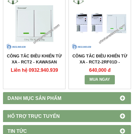
CÔNG TẮC ĐIỀU KHIỂN TỪ
CÔNG TẮC ĐIỀU KHIỂN TỪ
XA - RCT2 - KAWASAN
XA - RCT2-2RF01D -
KAWASAN
Liên hệ 0932.940.939
640,000 đ
MUA NGAY
DANH MỤC SẢN PHẨM
HỔ TRỢ TRỰC TUYẾN
TIN TỨC