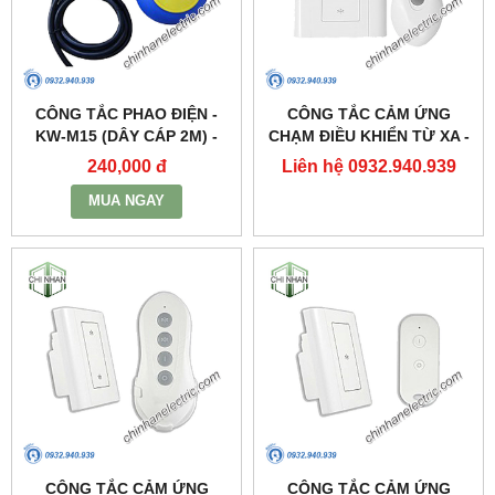
CÔNG TẮC PHAO ĐIỆN -
CÔNG TẮC CẢM ỨNG
KW-M15 (DÂY CÁP 2M) -
CHẠM ĐIỀU KHIỂN TỪ XA -
KAWASAN
DK3S(3 KÊNH) - KAWASAN
240,000 đ
Liên hệ 0932.940.939
MUA NGAY
CÔNG TẮC CẢM ỨNG
CÔNG TẮC CẢM ỨNG