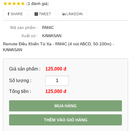
(
1
đánh giá
)
SHARE
TWEET
LINKEDIN
Mã sản phẩm :
RM4C
Xuất xứ :
KAWASAN
Remote Điều Khiển Từ Xa - RM4C (4 nút ABCD, 50-100m) -
KAWASAN
Giá sản phẩm :
125,000 đ
Số lượng :
Tổng tiền :
125,000
đ
MUA HÀNG
THÊM VÀO GIỎ HÀNG