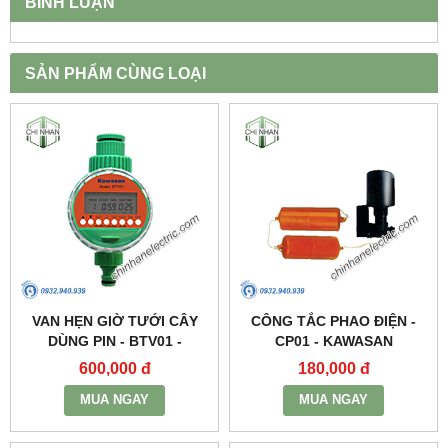
BÌNH LUẬN
SẢN PHẨM CÙNG LOẠI
VAN HẸN GIỜ TƯỚI CÂY
CÔNG TẮC PHAO ĐIỆN -
DÙNG PIN - BTV01 -
CP01 - KAWASAN
KAWASAN
600,000 đ
180,000 đ
MUA NGAY
MUA NGAY