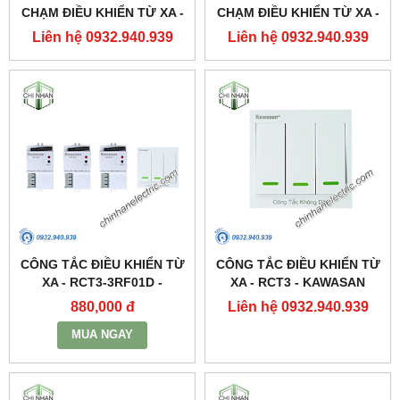
CHẠM ĐIỀU KHIỂN TỪ XA -
CHẠM ĐIỀU KHIỂN TỪ XA -
DK2S(2 KÊNH) - KAWASAN
DK1S(1 KÊNH) - KAWASAN
Liên hệ 0932.940.939
Liên hệ 0932.940.939
CÔNG TẮC ĐIỀU KHIỂN TỪ
CÔNG TẮC ĐIỀU KHIỂN TỪ
XA - RCT3-3RF01D -
XA - RCT3 - KAWASAN
KAWASAN
880,000 đ
Liên hệ 0932.940.939
MUA NGAY