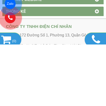
Zalo
THỐNG KÊ
CÔNG TY TNHH ĐIỆN CHÍ NHÂN
Địa chỉ: 172 Đường Số 1, Phường 13, Quận Gò Vấp,
TPHCM
(
0
)
(Gần Ngã Tư Lê Đức Thọ Giao Với Phạm Văn
Chiêu)
MTS: 0314574904
Hotline: 0932.940.939 Ms Duyên
E-mail: chinhanelectric@gmail.com
Website:
https://chinhanelectric.com/
DANH MỤC THIẾT BỊ ĐIỆN