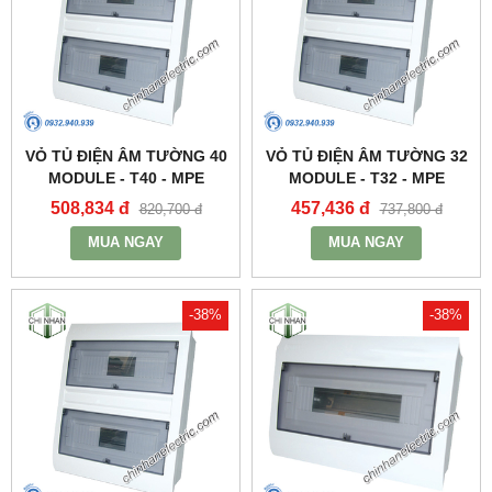
VỎ TỦ ĐIỆN ÂM TƯỜNG 40
VỎ TỦ ĐIỆN ÂM TƯỜNG 32
MODULE - T40 - MPE
MODULE - T32 - MPE
508,834 đ
457,436 đ
820,700 đ
737,800 đ
MUA NGAY
MUA NGAY
-38%
-38%