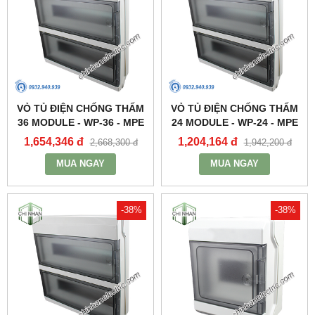
VỎ TỦ ĐIỆN CHỐNG THẤM
VỎ TỦ ĐIỆN CHỐNG THẤM
36 MODULE - WP-36 - MPE
24 MODULE - WP-24 - MPE
1,654,346 đ
1,204,164 đ
2,668,300 đ
1,942,200 đ
MUA NGAY
MUA NGAY
-38%
-38%