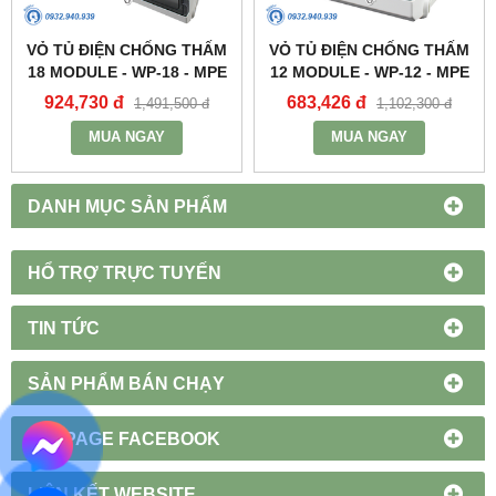
VỎ TỦ ĐIỆN CHỐNG THẤM
VỎ TỦ ĐIỆN CHỐNG THẤM
18 MODULE - WP-18 - MPE
12 MODULE - WP-12 - MPE
924,730 đ
683,426 đ
1,491,500 đ
1,102,300 đ
MUA NGAY
MUA NGAY
DANH MỤC SẢN PHẨM
HỔ TRỢ TRỰC TUYẾN
TIN TỨC
SẢN PHẨM BÁN CHẠY
FANPAGE FACEBOOK
LIÊN KẾT WEBSITE