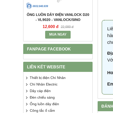
+E 16A IP67
ỐNG LUỒN DÂY ĐIỆN VANLOCK D20
TỤ BÙ 
2 - MPE
- VL9020 - VANLOCK/SINO
HDCA
12,600 đ
68
400 đ
22,000 đ
Li
MUA NGAY
hà
ch
FANPAGE FACEBOOK
Đị
Vớ
LIÊN KẾT WEBSITE
Ho
Thiết bị điện Chí Nhân
Em
Chí Nhân Electric
Dây cáp điện
Đèn chiếu sáng
Ống luồn dây điện
ĐÁNH
Công tắc ổ cắm