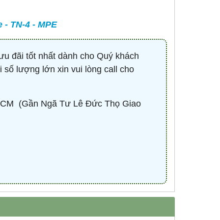
 - TN-4 - MPE
-
CONTACTOR 3P 40A 18.5KW ( KHỞI
BÓNG LED HIGHBAY 
ĐỘNG TỪ ) - HDC34011M7 - HIMEL
100W - HBV2-1
Liên hệ 0932.940.939
670,530 đ
1,
ưu đãi tốt nhất dành cho Q
uý khách
MUA NG
 số lượng lớn xin vui lòng call cho
CM ​ (Gần Ngã Tư Lê Đức Thọ Giao