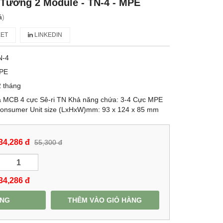
Tường 2 Module - TN-4 - MPE
á
)
ET
LINKEDIN
N-4
PE
 tháng
a MCB 4 cực Sê-ri TN Khả năng chứa: 3-4 Cực MPE
 Consumer Unit size (LxHxW)mm: 93 x 124 x 85 mm
34,286 đ
55,300 đ
34,286
đ
ÀNG
THÊM VÀO GIỎ HÀNG