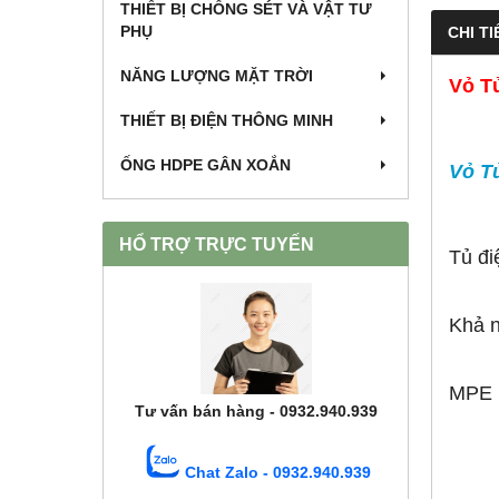
THIẾT BỊ CHỐNG SÉT VÀ VẬT TƯ
PHỤ
CHI TI
NĂNG LƯỢNG MẶT TRỜI
Vỏ T
THIẾT BỊ ĐIỆN THÔNG MINH
ỐNG HDPE GÂN XOẮN
Vỏ T
HỔ TRỢ TRỰC TUYẾN
Tủ đi
Khả n
MPE D
Tư vấn bán hàng - 0932.940.939
Chat Zalo - 0932.940.939