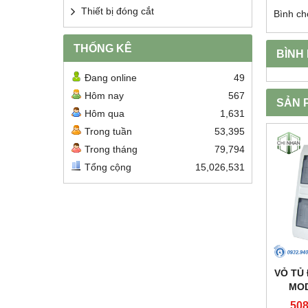
Thiết bị đóng cắt
Bình ch
THỐNG KÊ
BÌNH
Đang online
49
Hôm nay
567
SẢN 
Hôm qua
1,631
Trong tuần
53,395
Trong tháng
79,794
Tổng cộng
15,026,531
VỎ TỦ
MOD
508