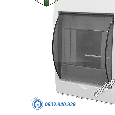
-53%
-50%