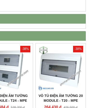
-38%
-38%
 ĐIỆN ÂM TƯỜNG
VỎ TỦ ĐIỆN ÂM TƯỜNG 20
ULE - T24 - MPE
MODULE - T20 - MPE
684 đ
264,430 đ
538,200 đ
426,500 đ