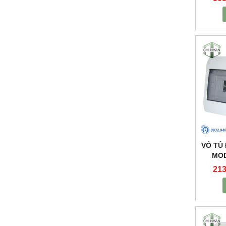
VỎ TỦ
MOD
213