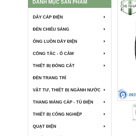
DANH MỤC SẢN PHẨM
DÂY CÁP ĐIỆN
ĐÈN CHIẾU SÁNG
ỐNG LUỒN DÂY ĐIỆN
CÔNG TẮC - Ổ CẮM
THIẾT BỊ ĐÓNG CẮT
ĐÈN TRANG TRÍ
VẬT TƯ, THIẾT BỊ NGÀNH NƯỚC
THANG MÁNG CÁP - TỦ ĐIỆN
THIẾT BỊ CÔNG NGHIỆP
QUẠT ĐIỆN