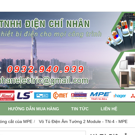
HƯỚNG DẪN MUA HÀNG
TIN TỨC
LIÊN HỆ
 đóng cắt của MPE
Vỏ Tủ Điện Âm Tường 2 Module - TN-4 - MPE