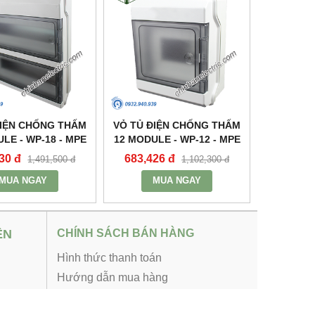
ĐIỆN CHỐNG THẤM
VỎ TỦ ĐIỆN CHỐNG THẤM
LE - WP-18 - MPE
12 MODULE - WP-12 - MPE
30 đ
683,426 đ
1,491,500 đ
1,102,300 đ
MUA NGAY
MUA NGAY
ỆN
CHÍNH SÁCH BÁN HÀNG
Hình thức thanh toán
Hướng dẫn mua hàng
Chính sách bảo hành