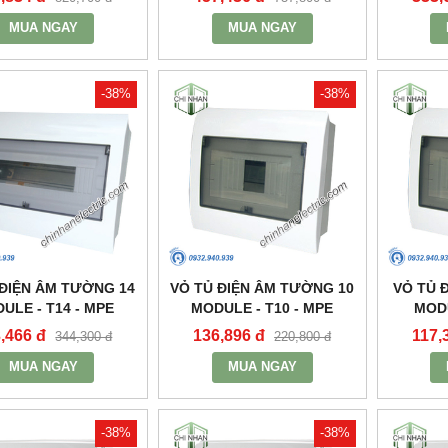
MUA NGAY
MUA NGAY
-38%
-38%
 ĐIỆN ÂM TƯỜNG 14
VỎ TỦ ĐIỆN ÂM TƯỜNG 10
VỎ TỦ 
ULE - T14 - MPE
MODULE - T10 - MPE
MODU
,466 đ
136,896 đ
117,
344,300 đ
220,800 đ
MUA NGAY
MUA NGAY
-38%
-38%