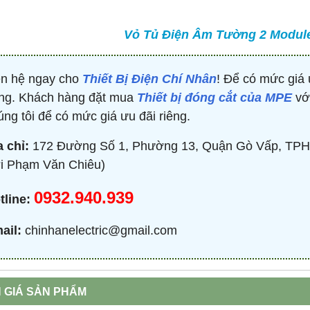
Vỏ Tủ Điện Âm Tường 2 Module
TRÒN 20KVAR 3P 450V -
BỘ ĐIỀU KHIỂN TỤ BÙ 380V 4 CẤP 
P304500203 - HIMEL
HJKL5CQ4S - HIMEL
2,000 đ
876,645 đ
1,479,000 đ
1,759,000 đ
ên hệ ngay cho
Thiết Bị Điện Chí Nhân
! Để có mức giá 
MUA NGAY
MUA NGAY
ng. Khách hàng đặt mua
Thiết bị đóng cắt của MPE
với
úng tôi để có mức giá ưu đãi riêng.
a chỉ:
172 Đường Số 1, Phường 13, Quận Gò Vấp, TPH
i Phạm Văn Chiêu)
0932.940.939
tline:
ail:
chinhanelectric@gmail.com
 GIÁ SẢN PHẨM