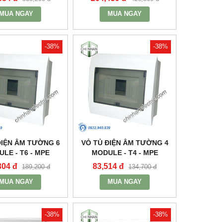
MUA NGAY
MUA NGAY
-38%
-38%
ĐIỆN ÂM TƯỜNG 6
VỎ TỦ ĐIỆN ÂM TƯỜNG 4
LE - T6 - MPE
MODULE - T4 - MPE
304 đ
83,514 đ
189,200 đ
134,700 đ
MUA NGAY
MUA NGAY
-38%
-38%