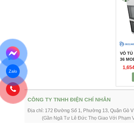
VỎ TỦ
36 MO
1,65
Zalo
CÔNG TY TNHH ĐIỆN CHÍ NHÂN
Địa chỉ: 172 Đường Số 1, Phường 13, Quận Gò
(Gần Ngã Tư Lê Đức Thọ Giao Với Phạm V
MTS: 0314574904
Hotline: 0932.940.939 Ms Duyên