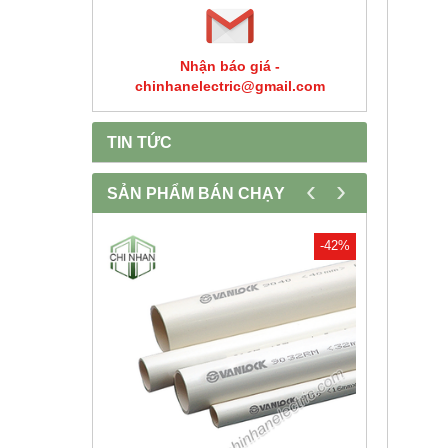
Nhận báo giá -
chinhanelectric@gmail.com
TIN TỨC
‹
›
SẢN PHẨM BÁN CHẠY
-30%
-42%