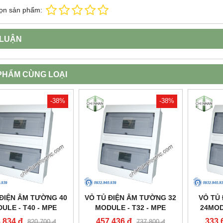
ọn sản phẩm:
 LUẬN
PHẨM CÙNG LOẠI
-38%
-38%
 ĐIỆN ÂM TƯỜNG 40
VỎ TỦ ĐIỆN ÂM TƯỜNG 32
VỎ TỦ
ULE - T40 - MPE
MODULE - T32 - MPE
24MOD
,834 đ
457,436 đ
333,
820,700 đ
737,800 đ