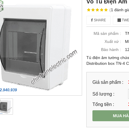
Vỏ Tủ Điện Âm 
(
1
đánh gi
SHARE
TWE
Mã sản phẩm :
T
Xuất xứ :
M
Bảo hành :
12
Tủ điện âm tường chứ
Distribution box TN-4
Giá sản phẩm :
Số lượng :
Tổng tiền :
MUA H