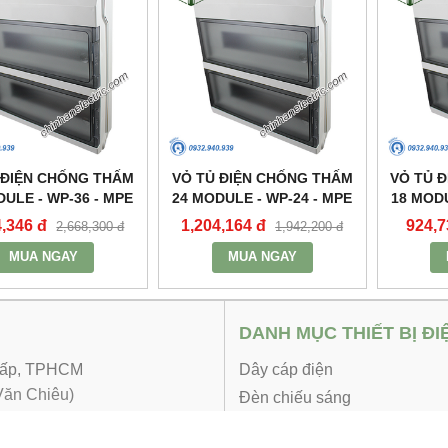
 ĐIỆN CHỐNG THẤM
VỎ TỦ ĐIỆN CHỐNG THẤM
VỎ TỦ 
DULE - WP-36 - MPE
24 MODULE - WP-24 - MPE
18 MODU
4,346 đ
1,204,164 đ
924,7
2,668,300 đ
1,942,200 đ
MUA NGAY
MUA NGAY
DANH MỤC THIẾT BỊ ĐI
 Vấp, TPHCM
Dây cáp điện
ăn Chiêu)
Đèn chiếu sáng
Ống luồn dây điện