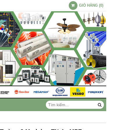
GIỎ HÀNG
(
0
)