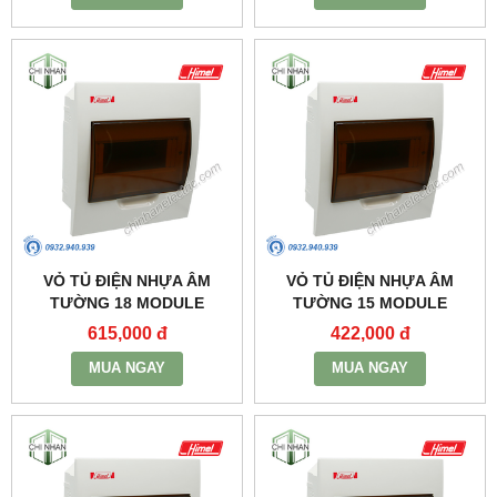
VỎ TỦ ĐIỆN NHỰA ÂM
VỎ TỦ ĐIỆN NHỰA ÂM
TƯỜNG 18 MODULE
TƯỜNG 15 MODULE
(378X216X90) -
(324X200X90) -
615,000 đ
422,000 đ
HDPZ50PR18IP30F - HIMEL
HDPZ50PR15IP30F - HIMEL
MUA NGAY
MUA NGAY