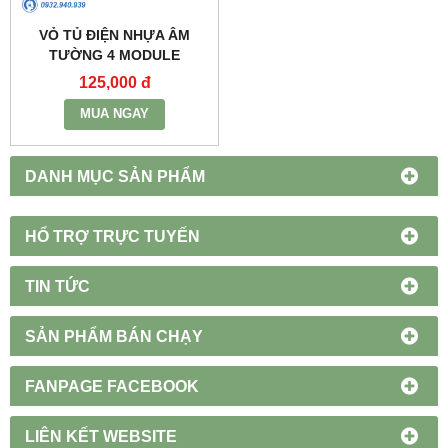
VỎ TỦ ĐIỆN NHỰA ÂM
TƯỜNG 4 MODULE
(126X200X90) -
125,000 đ
HDPZ50PR4IP30F - HIMEL
MUA NGAY
DANH MỤC SẢN PHẨM
HỔ TRỢ TRỰC TUYẾN
TIN TỨC
SẢN PHẨM BÁN CHẠY
FANPAGE FACEBOOK
LIÊN KẾT WEBSITE