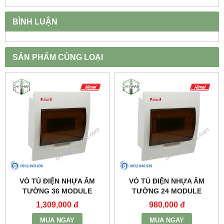
BÌNH LUẬN
SẢN PHẨM CÙNG LOẠI
VỎ TỦ ĐIỆN NHỰA ÂM
VỎ TỦ ĐIỆN NHỰA ÂM
TƯỜNG 36 MODULE
TƯỜNG 24 MODULE
(216X441X90) -
(216X310X90) -
1,309,000 đ
980,000 đ
HDPZ50PR36IP30F - HIMEL
HDPZ50PR24IP30F - HIMEL
MUA NGAY
MUA NGAY