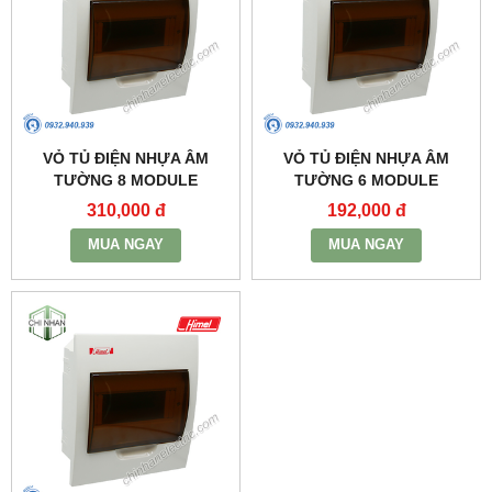
VỎ TỦ ĐIỆN NHỰA ÂM
VỎ TỦ ĐIỆN NHỰA ÂM
TƯỜNG 8 MODULE
TƯỜNG 6 MODULE
(198X200X90) -
(162X200X90) -
310,000 đ
192,000 đ
HDPZ50PR8IP30F - HIMEL
HDPZ50PR6IP30F - HIMEL
MUA NGAY
MUA NGAY