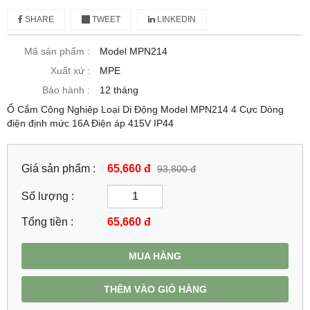
SHARE
TWEET
LINKEDIN
Mã sản phẩm :
Model MPN214
Xuất xứ :
MPE
Bảo hành :
12 tháng
Ổ Cắm Công Nghiệp Loại Di Động Model MPN214 4 Cực Dòng
điện định mức 16A Điện áp 415V IP44
Giá sản phẩm :
65,660 đ
93,800 đ
Số lượng :
Tổng tiền :
65,660
đ
MUA HÀNG
THÊM VÀO GIỎ HÀNG