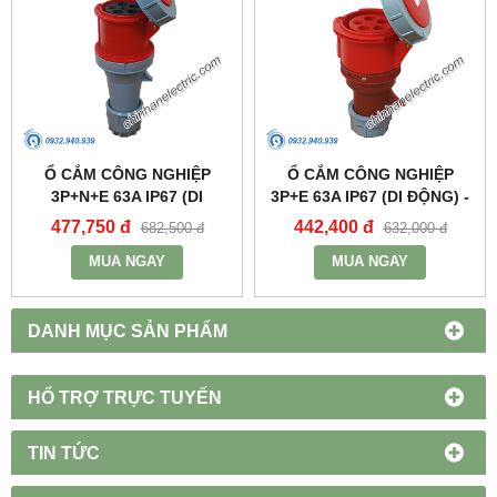
Ổ CẮM CÔNG NGHIỆP
Ổ CẮM CÔNG NGHIỆP
3P+N+E 63A IP67 (DI
3P+E 63A IP67 (DI ĐỘNG) -
ĐỘNG) - MPN2352 - MPE
MPN2342 - MPE
477,750 đ
442,400 đ
682,500 đ
632,000 đ
MUA NGAY
MUA NGAY
DANH MỤC SẢN PHẨM
HỔ TRỢ TRỰC TUYẾN
TIN TỨC