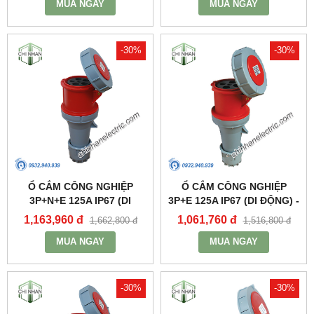
MUA NGAY
MUA NGAY
-30%
-30%
Ổ CẮM CÔNG NGHIỆP
Ổ CẮM CÔNG NGHIỆP
3P+N+E 125A IP67 (DI
3P+E 125A IP67 (DI ĐỘNG) -
ĐỘNG) - MPN2452 - MPE
MPN2442 - MPE
1,163,960 đ
1,061,760 đ
1,662,800 đ
1,516,800 đ
MUA NGAY
MUA NGAY
-30%
-30%