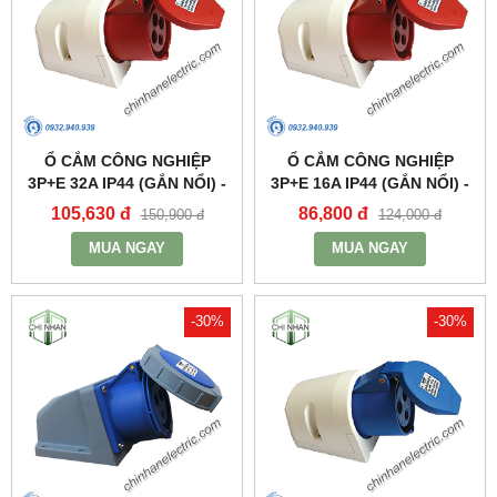
Ổ CẮM CÔNG NGHIỆP
Ổ CẮM CÔNG NGHIỆP
3P+E 32A IP44 (GẮN NỔI) -
3P+E 16A IP44 (GẮN NỔI) -
MPN124 - MPE
MPN114 - MPE
105,630 đ
86,800 đ
150,900 đ
124,000 đ
MUA NGAY
MUA NGAY
-30%
-30%