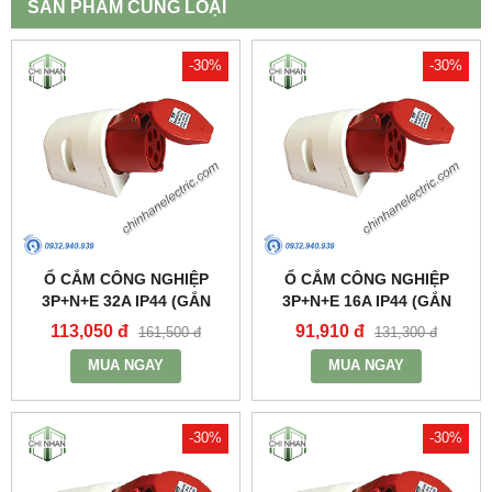
SẢN PHẨM CÙNG LOẠI
-30%
-30%
Ổ CẮM CÔNG NGHIỆP
Ổ CẮM CÔNG NGHIỆP
3P+N+E 32A IP44 (GẮN
3P+N+E 16A IP44 (GẮN
NỔI) - MPN125 - MPE
NỔI) - MPN115 - MPE
113,050 đ
91,910 đ
161,500 đ
131,300 đ
MUA NGAY
MUA NGAY
-30%
-30%