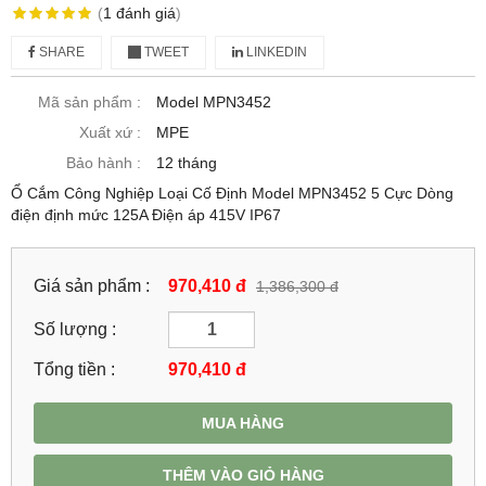
(
1
đánh giá
)
SHARE
TWEET
LINKEDIN
Mã sản phẩm :
Model MPN3452
Xuất xứ :
MPE
Bảo hành :
12 tháng
Ổ Cắm Công Nghiệp Loại Cố Định Model MPN3452 5 Cực Dòng
điện định mức 125A Điện áp 415V IP67
Giá sản phẩm :
970,410 đ
1,386,300 đ
Số lượng :
Tổng tiền :
970,410
đ
MUA HÀNG
THÊM VÀO GIỎ HÀNG