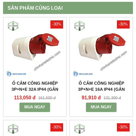
SẢN PHẨM CÙNG LOẠI
-30%
-30%
Ổ CẮM CÔNG NGHIỆP
Ổ CẮM CÔNG NGHIỆP
3P+N+E 32A IP44 (GẮN
3P+N+E 16A IP44 (GẮN
NỔI) - MPN125 - MPE
NỔI) - MPN115 - MPE
113,050 đ
91,910 đ
161,500 đ
131,300 đ
MUA NGAY
MUA NGAY
-30%
-30%