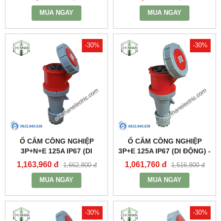
MUA NGAY
MUA NGAY
-30%
-30%
Ổ CẮM CÔNG NGHIỆP
Ổ CẮM CÔNG NGHIỆP
3P+N+E 125A IP67 (DI
3P+E 125A IP67 (DI ĐỘNG) -
ĐỘNG) - MPN2452 - MPE
MPN2442 - MPE
1,163,960 đ
1,061,760 đ
1,662,800 đ
1,516,800 đ
MUA NGAY
MUA NGAY
-30%
-30%