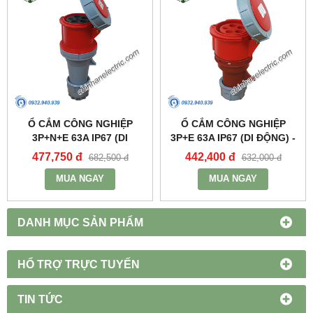
Ổ CẮM CÔNG NGHIỆP
Ổ CẮM CÔNG NGHIỆP
3P+N+E 63A IP67 (DI
3P+E 63A IP67 (DI ĐỘNG) -
ĐỘNG) - MPN2352 - MPE
MPN2342 - MPE
477,750 đ
442,400 đ
682,500 đ
632,000 đ
MUA NGAY
MUA NGAY
DANH MỤC SẢN PHẨM
HỔ TRỢ TRỰC TUYẾN
TIN TỨC