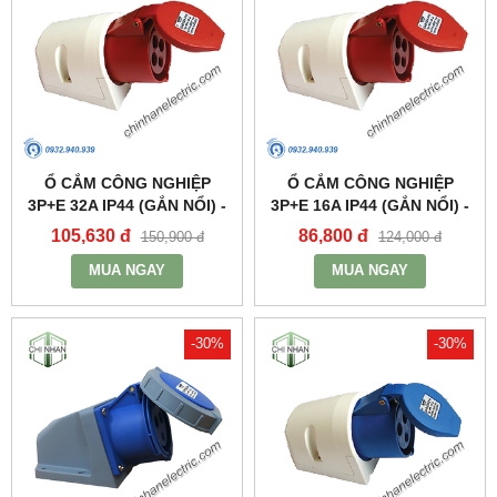
Ổ CẮM CÔNG NGHIỆP
Ổ CẮM CÔNG NGHIỆP
3P+E 32A IP44 (GẮN NỔI) -
3P+E 16A IP44 (GẮN NỔI) -
MPN124 - MPE
MPN114 - MPE
105,630 đ
86,800 đ
150,900 đ
124,000 đ
MUA NGAY
MUA NGAY
-30%
-30%