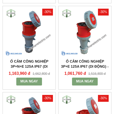
-30%
-30%
Ổ CẮM CÔNG NGHIỆP
Ổ CẮM CÔNG NGHIỆP
3P+N+E 125A IP67 (DI
3P+E 125A IP67 (DI ĐỘNG) -
ĐỘNG) - MPN2452 - MPE
MPN2442 - MPE
1,163,960 đ
1,061,760 đ
1,662,800 đ
1,516,800 đ
MUA NGAY
MUA NGAY
-30%
-30%