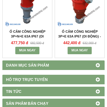
Ổ CẮM CÔNG NGHIỆP
Ổ CẮM CÔNG NGHIỆP
3P+N+E 63A IP67 (DI
3P+E 63A IP67 (DI ĐỘNG) -
ĐỘNG) - MPN2352 - MPE
MPN2342 - MPE
477,750 đ
442,400 đ
682,500 đ
632,000 đ
MUA NGAY
MUA NGAY
DANH MỤC SẢN PHẨM
HỔ TRỢ TRỰC TUYẾN
TIN TỨC
SẢN PHẨM BÁN CHẠY