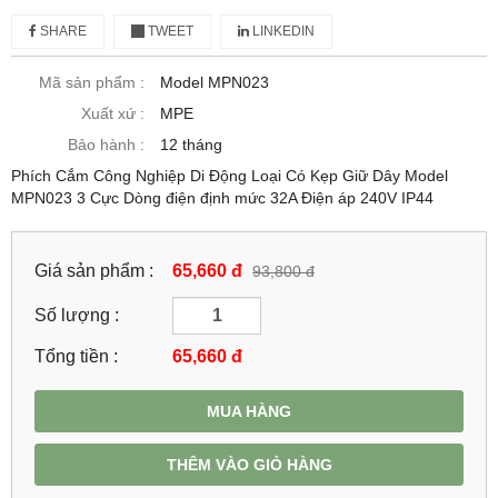
SHARE
TWEET
LINKEDIN
Mã sản phẩm :
Model MPN023
Xuất xứ :
MPE
Bảo hành :
12 tháng
Phích Cắm Công Nghiệp Di Động Loại Có Kẹp Giữ Dây Model
MPN023 3 Cực Dòng điện định mức 32A Điện áp 240V IP44
Giá sản phẩm :
65,660 đ
93,800 đ
Số lượng :
Tổng tiền :
65,660
đ
MUA HÀNG
THÊM VÀO GIỎ HÀNG