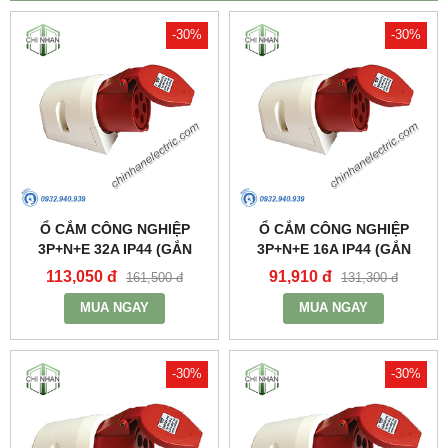
-30%
-30%
Ổ CẮM CÔNG NGHIỆP
Ổ CẮM CÔNG NGHIỆP
3P+N+E 32A IP44 (GẮN
3P+N+E 16A IP44 (GẮN
NỔI) - MPN125 - MPE
NỔI) - MPN115 - MPE
113,050 đ
91,910 đ
161,500 đ
131,300 đ
MUA NGAY
MUA NGAY
-30%
-30%