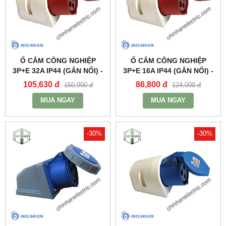
Ổ CẮM CÔNG NGHIỆP
Ổ CẮM CÔNG NGHIỆP
3P+E 32A IP44 (GẮN NỔI) -
3P+E 16A IP44 (GẮN NỔI) -
MPN124 - MPE
MPN114 - MPE
105,630 đ
86,800 đ
150,900 đ
124,000 đ
MUA NGAY
MUA NGAY
-30%
-30%