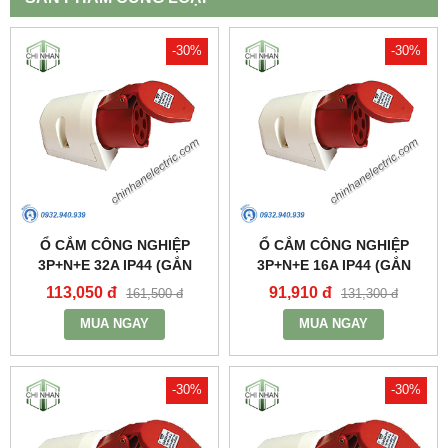
-30%
-30%
Ổ CẮM CÔNG NGHIỆP
Ổ CẮM CÔNG NGHIỆP
3P+N+E 32A IP44 (GẮN
3P+N+E 16A IP44 (GẮN
NỔI) - MPN125 - MPE
NỔI) - MPN115 - MPE
113,050 đ
91,910 đ
161,500 đ
131,300 đ
MUA NGAY
MUA NGAY
-30%
-30%