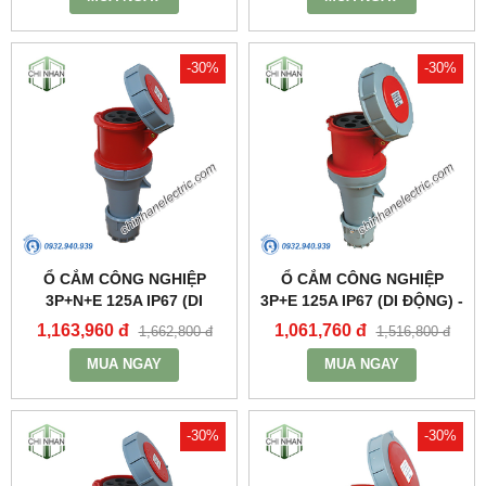
-30%
-30%
Ổ CẮM CÔNG NGHIỆP
Ổ CẮM CÔNG NGHIỆP
3P+N+E 125A IP67 (DI
3P+E 125A IP67 (DI ĐỘNG) -
ĐỘNG) - MPN2452 - MPE
MPN2442 - MPE
1,163,960 đ
1,061,760 đ
1,662,800 đ
1,516,800 đ
MUA NGAY
MUA NGAY
-30%
-30%