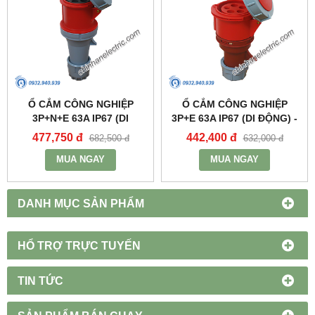
Ổ CẮM CÔNG NGHIỆP
Ổ CẮM CÔNG NGHIỆP
3P+N+E 63A IP67 (DI
3P+E 63A IP67 (DI ĐỘNG) -
ĐỘNG) - MPN2352 - MPE
MPN2342 - MPE
477,750 đ
442,400 đ
682,500 đ
632,000 đ
MUA NGAY
MUA NGAY
DANH MỤC SẢN PHẨM
HỔ TRỢ TRỰC TUYẾN
TIN TỨC