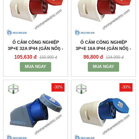
Ổ CẮM CÔNG NGHIỆP
Ổ CẮM CÔNG NGHIỆP
3P+E 32A IP44 (GẮN NỔI) -
3P+E 16A IP44 (GẮN NỔI) -
MPN124 - MPE
MPN114 - MPE
105,630 đ
86,800 đ
150,900 đ
124,000 đ
MUA NGAY
MUA NGAY
-30%
-30%