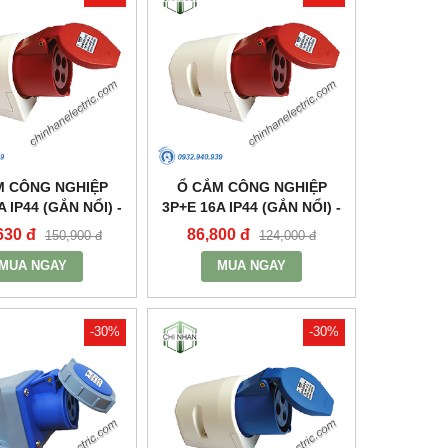
M CÔNG NGHIỆP
Ổ CẮM CÔNG NGHIỆP
A IP44 (GẮN NỔI) -
3P+E 16A IP44 (GẮN NỔI) -
PN124 - MPE
MPN114 - MPE
630 đ
86,800 đ
150,900 đ
124,000 đ
MUA NGAY
MUA NGAY
-30%
-30%