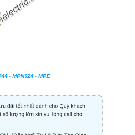
-
CONTACTOR 3P 40A 18.5KW ( KHỞI
BÓNG LED HIGHBAY 
ĐỘNG TỪ ) - HDC34011M7 - HIMEL
100W - HBV2-1
Liên hệ 0932.940.939
670,530 đ
1,
MUA NG
P44 - MPN024 - MPE
ưu đãi tốt nhất dành cho Quý khách
 số lượng lớn xin vui lòng call cho