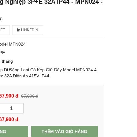
 Nghiệp 3P+E 32A IP44 - MPN024 -
á
)
ET
LINKEDIN
odel MPN024
PE
 tháng
p Di Động Loại Có Kẹp Giữ Dây Model MPN024 4
c 32A Điện áp 415V IP44
67,900 đ
97,000 đ
67,900
đ
ÀNG
THÊM VÀO GIỎ HÀNG