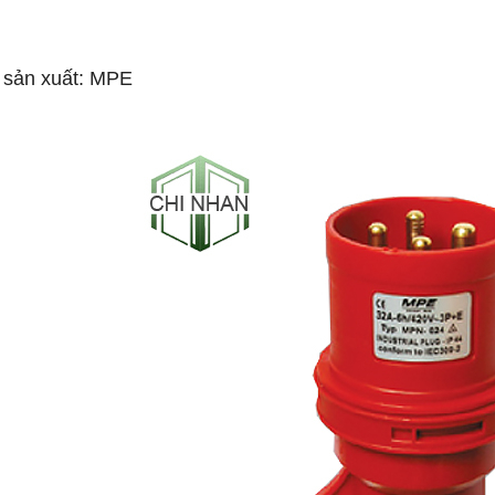
 sản xuất: MPE
-53%
-50%