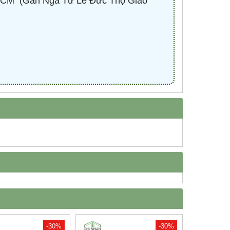
CM ​ (Gần Ngã Tư Lê Đức Thọ Giao
-30%
-30%