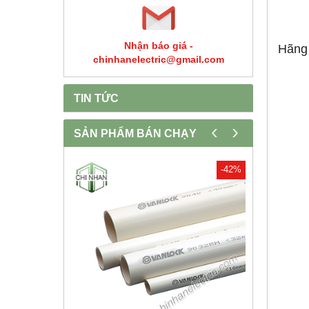
Nhận báo giá -
Hãng
chinhanelectric@gmail.com
TIN TỨC
‹
›
SẢN PHẨM BÁN CHẠY
-30%
-42%