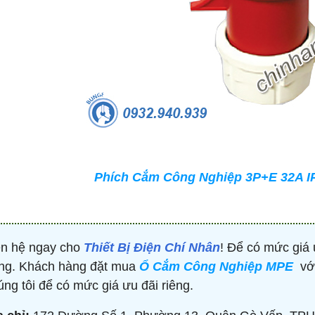
TRÒN 20KVAR 3P 450V -
BỘ ĐIỀU KHIỂN TỤ BÙ 380V 4 CẤP 
P304500203 - HIMEL
HJKL5CQ4S - HIMEL
2,000 đ
876,645 đ
1,479,000 đ
1,759,000 đ
MUA NGAY
MUA NGAY
Phích Cắm Công Nghiệp 3P+E 32A I
ên hệ ngay cho
Thiết Bị Điện Chí Nhân
! Để có mức giá 
ng. Khách hàng đặt mua
Ổ Cắm Công Nghiệp MPE
với
úng tôi để có mức giá ưu đãi riêng.