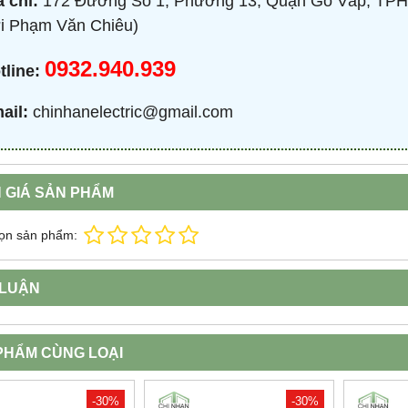
a chỉ:
172 Đường Số 1, Phường 13, Quận Gò Vấp, TPH
i Phạm Văn Chiêu)
0932.940.939
tline:
ail:
chinhanelectric@gmail.com
 GIÁ SẢN PHẨM
ọn sản phẩm:
 LUẬN
PHẨM CÙNG LOẠI
-30%
-30%