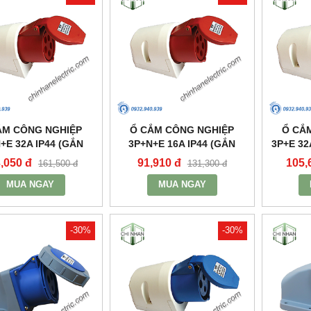
ẮM CÔNG NGHIỆP
Ổ CẮM CÔNG NGHIỆP
Ổ CẮ
+E 32A IP44 (GẮN
3P+N+E 16A IP44 (GẮN
3P+E 32
) - MPN125 - MPE
NỔI) - MPN115 - MPE
M
,050 đ
91,910 đ
105,
161,500 đ
131,300 đ
MUA NGAY
MUA NGAY
-30%
-30%