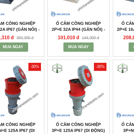
ẮM CÔNG NGHIỆP
Ổ CẮM CÔNG NGHIỆP
Ổ CẮ
2A IP67 (GẮN NỔI) -
2P+E 32A IP44 (GẮN NỔI) -
2P+E 16
PN1232 - MPE
MPN123 - MPE
MP
,310 đ
101,010 đ
208,
383,300 đ
144,300 đ
MUA NGAY
MUA NGAY
-30%
-30%
ẮM CÔNG NGHIỆP
Ổ CẮM CÔNG NGHIỆP
Ổ CẮ
+E 125A IP67 (DI
3P+E 125A IP67 (DI ĐỘNG)
3P+N