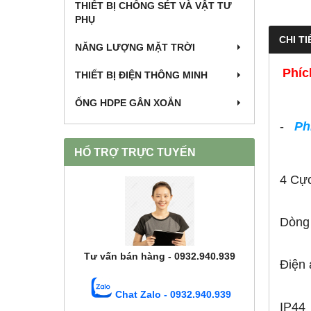
THIẾT BỊ CHỐNG SÉT VÀ VẬT TƯ
PHỤ
CHI TI
NĂNG LƯỢNG MẶT TRỜI
Phíc
THIẾT BỊ ĐIỆN THÔNG MINH
ỐNG HDPE GÂN XOẮN
-
Ph
HỔ TRỢ TRỰC TUYẾN
4 Cự
Dòng
Tư vấn bán hàng - 0932.940.939
Điện
Chat Zalo - 0932.940.939
IP44