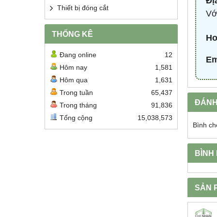
Đị
Thiết bị đóng cắt
Vớ
THỐNG KÊ
Ho
Đang online
12
Em
Hôm nay
1,581
Hôm qua
1,631
Trong tuần
65,437
ĐÁNH
Trong tháng
91,836
Tổng cộng
15,038,573
Bình ch
BÌNH
SẢN 