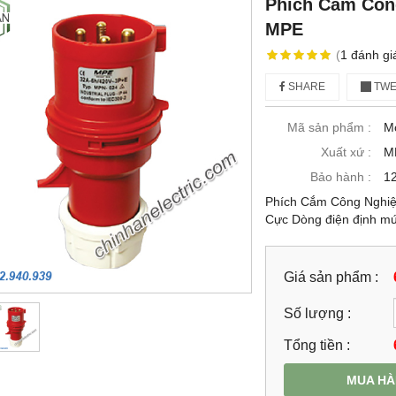
Phích Cắm Công
MPE
(
1
đánh gi
SHARE
TWE
Mã sản phẩm :
M
Xuất xứ :
M
Bảo hành :
12
Phích Cắm Công Nghiệ
Cực Dòng điện định mứ
Giá sản phẩm :
Số lượng :
Tổng tiền :
MUA H