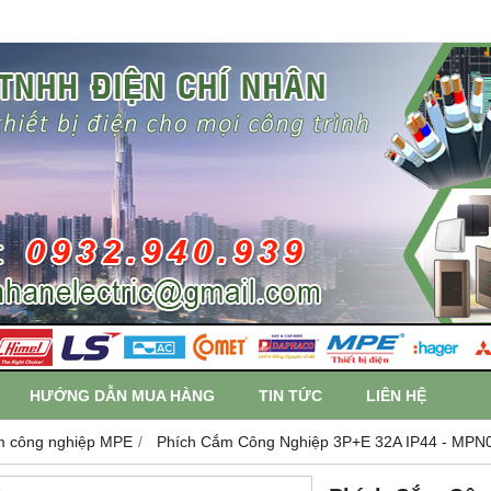
HƯỚNG DẪN MUA HÀNG
TIN TỨC
LIÊN HỆ
m công nghiệp MPE
Phích Cắm Công Nghiệp 3P+E 32A IP44 - MPN