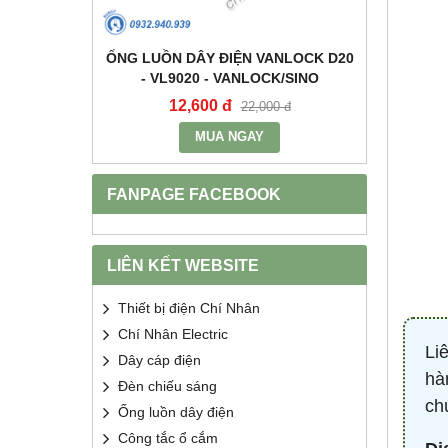
+E 16A IP67
ỐNG LUỒN DÂY ĐIỆN VANLOCK D20
TỤ BÙ 
2 - MPE
- VL9020 - VANLOCK/SINO
HDCA
12,600 đ
68
400 đ
22,000 đ
MUA NGAY
FANPAGE FACEBOOK
LIÊN KẾT WEBSITE
Thiết bị điện Chí Nhân
Chí Nhân Electric
Li
Dây cáp điện
hà
Đèn chiếu sáng
ch
Ống luồn dây điện
Công tắc ổ cắm