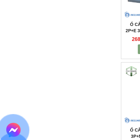
Ổ C
2P+E 3
M
268
Ổ C
3P+N