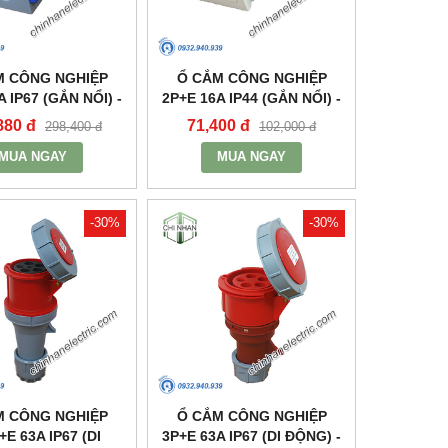
M CÔNG NGHIỆP
Ổ CẮM CÔNG NGHIỆP
A IP67 (GẮN NỔI) -
2P+E 16A IP44 (GẮN NỔI) -
N1132 - MPE
MPN113 - MPE
880 đ
71,400 đ
298,400 đ
102,000 đ
MUA NGAY
MUA NGAY
-30%
-30%
M CÔNG NGHIỆP
Ổ CẮM CÔNG NGHIỆP
+E 63A IP67 (DI
3P+E 63A IP67 (DI ĐỘNG) -