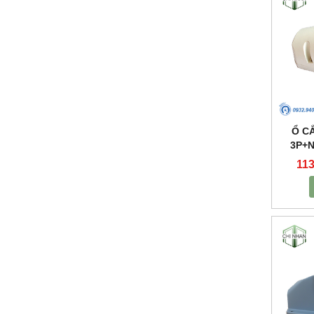
Ổ C
3P+N
NỔI
113