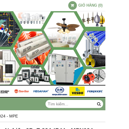
GIỎ HÀNG
(
0
)
024 - MPE